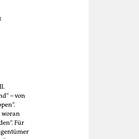
t
ten
e
l.
en
nd“ – von
ppen“.
, woran
den“. Für
Eigentümer