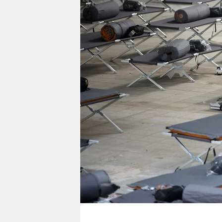
berlin
nord
wahrheit
verlag
verlag
veranstaltungen
shop
fragen & hilfe
unterstützen
abo
genossenschaft