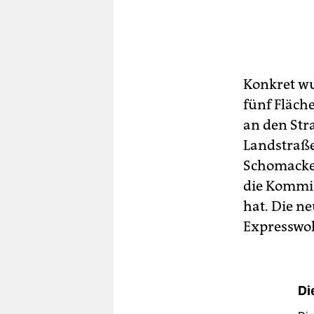
Konkret wu
fünf Fläche
an den Str
Landstraße
Schomacker
die Kommi
hat. Die ne
Expresswoh
Di