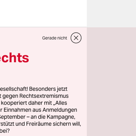
tiative
Gerade nicht
ufe
t in
echts
aus
ng, über
 bei ihrer
 auf der
esellschaft! Besonders jetzt
t
rt gegen Rechtsextremismus
z kooperiert daher mit „Alles
ller Einnahmen aus Anmeldungen
. September – an die Kampagne,
 und den
rstützt und Freiräume sichern will,
 auf
bei?