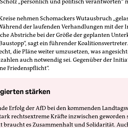
 Scholz „persönlich und politisch verantworten“
 Kreise nehmen Schomackers Wutausbruch „gelas
Während der laufenden Verhandlungen mit der In
che Abstriche bei der Größe der geplanten Unter
Baustopp“, sagt ein führender Koalitionsvertreter.
echt, die Pläne weiter umzusetzen, was angesicht
szahlen auch notwendig sei. Gegenüber der Initia
ine Friedenspflicht“.
gierten stärken
nde Erfolg der AfD bei den kommenden Landtags
 stark rechtsextreme Kräfte inzwischen geworden 
zt braucht es Zusammenhalt und Solidarität. Auc