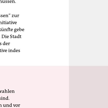
 müssen.
sen“ zur
itiative
künfte gebe
 Die Stadt
s der
tive indes
wahlen
sind.
h und vor