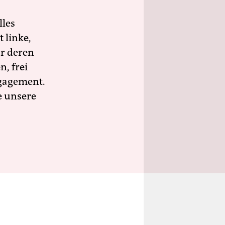
lles
 linke,
ür deren
n, frei
ngagement.
e unsere