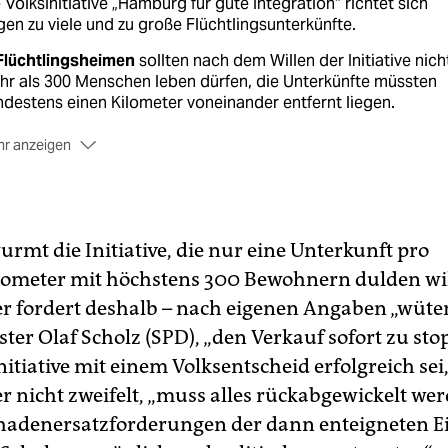
 Volksinitiative „Hamburg für gute Integration“ richtet sich
en zu viele und zu große Flüchtlingsunterkünfte.
 Flüchtlingsheimen
sollten nach dem Willen der Initiative nich
r als 300 Menschen leben dürfen, die Unterkünfte müssten
destens einen Kilometer voneinander entfernt liegen.
r anzeigen
 3. März
übergab die Initiative im Rathaus 26.000 Unterschrif
 Unterstützern, 10.000 hätten gereicht.
14. April
stellte die Bürgerschaft fest, dass die Volksinitiativ
stande gekommen ist.
rmt die Initiative, die nur eine Unterkunft pro
ometer mit höchstens 300 Bewohnern dulden wil
lte es
zu keiner Einigung mit der Bürgerschaft kommen, wär
 nächsten Schritte ein Volksbegehren im Sommer und ein
 fordert deshalb – nach eigenen Angaben „wüte
ksentscheid im nächsten Jahr.
ter Olaf Scholz (SPD), „den Verkauf sofort zu sto
itiative mit einem Volksentscheid erfolgreich sei
 nicht zweifelt, „muss alles rückabgewickelt wer
hadenersatzforderungen der dann enteigneten 