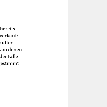
bereits
 Verkauf:
hütter
 von denen
der Fälle
gestimmt