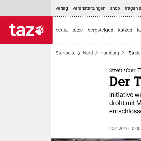
hautnavigation anspringen
hauptinhalt anspringen
footer anspringen
verlag
veranstaltungen
shop
fragen &
ceuta
hitze
bergsteigen
katzen
l

taz zahl ich
taz zahl ich
Startseite
Nord
Hamburg
Streit
themen
politik
Streit über 
Der T
öko
Initiative 
gesellschaft
droht mit 
entschloss
kultur
sport
20.4.2016
0:00