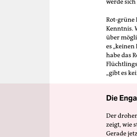
werde sich
Rot-grüne
Kenntnis. 
über mögli
es „keinen 
habe das R
Flüchtling
„gibt es ke
Die Enga
Der drohe
zeigt, wie
Gerade jet