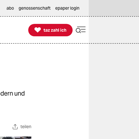
abo
genossenschaft
epaper login

taz zahl ich
taz zahl ich
indern und
teilen