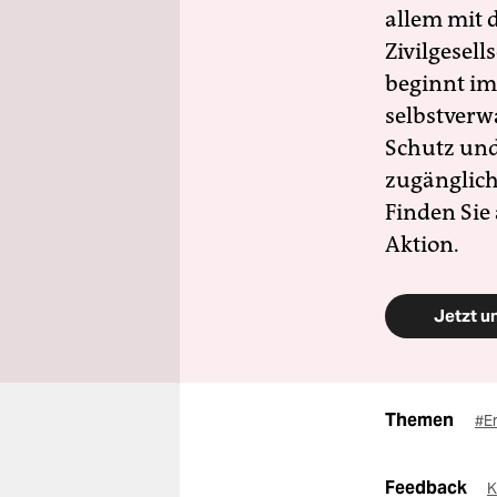
allem mit d
Zivilgesell
beginnt im
selbstverw
Schutz und 
zugänglich
Finden Sie
Aktion.
Jetzt u
Themen
#E
Feedback
K