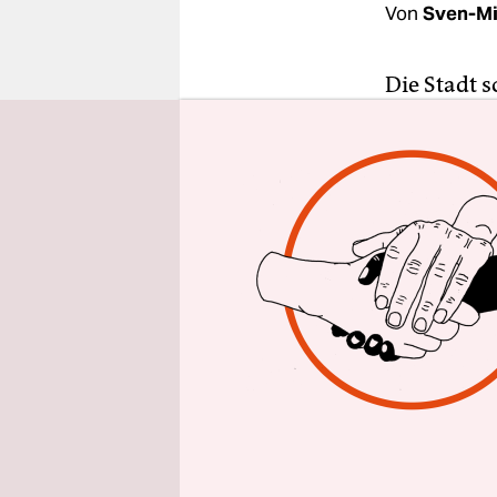
epaper login
Von
Sven-Mi
Die Stadt s
Flüchtlings
„Hamburg f
könnten „z
Milliardenh
Schomacker
die solche 
Sitzung am
Tagesordn
Schomacke
Die Kommis
sieben Bez