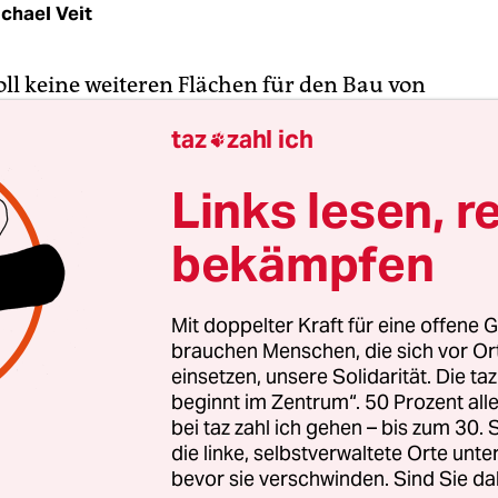
chael Veit
oll keine weiteren Flächen für den Bau von
unterkünften verkaufen. Das fordert die Volksini
taz
zahl ich

ür gute Integration“
(siehe Kasten)
. Diese Verkä
u Schadenersatzforderungen gegenüber der Stad
Links lesen, r
öhe“ führen, sagt der Sprecher der Initiative, Kl
bekämpfen
. Deshalb solle die Kommission für Bodenordnu
Verkäufe städtischer Flächen abgewickelt werden,
 morgigen Donnerstag keiner der angeblich acht
Mit doppelter Kraft für eine offene G
ung stehenden Transaktionen zustimmen, forder
brauchen Menschen, die sich vor O
r.
einsetzen, unsere Solidarität. Die ta
beginnt im Zentrum“. 50 Prozent a
bei taz zahl ich gehen – bis zum 30
sion, deren Mitglieder von Senat, Bürgerschaft
die linke, selbstverwaltete Orte unte
irksversammlungen gewählt werden, entscheidet
bevor sie verschwinden. Sind Sie da