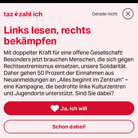
taz
zahl ich
Gerade nicht

Newsletter
Links lesen, rechts
bekämpfen
team zukunft
Mit doppelter Kraft für eine offene Gesellschaft!
taz frisch
Besonders jetzt brauchen Menschen, die sich gegen
Rechtsextremismus einsetzen, unsere Solidarität.
taz zahl ich
Daher gehen 50 Prozent der Einnahmen aus
Neuanmeldungen an „Alles beginnt im Zentrum“ –
eine Kampagne, die bedrohte linke Kulturzentren
taz lab Infobrief
und Jugendorte unterstützt. Sind Sie dabei?

Ja, ich will
Veranstaltungen
Schon dabei!
Demnächst