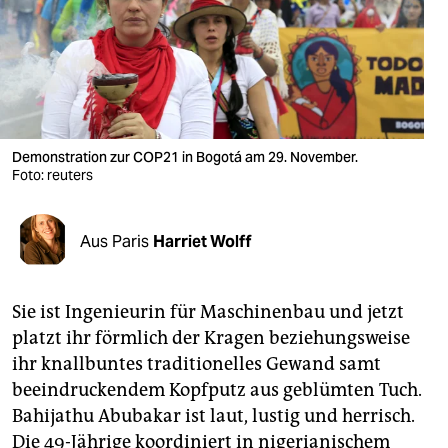
berlin
nord
wahrheit
verlag
Demonstration zur COP21 in Bogotá am 29. November.
verlag
Foto: reuters
veranstaltungen
Aus Paris
Harriet Wolff
shop
fragen & hilfe
Sie ist Ingenieurin für Maschinenbau und jetzt
unterstützen
platzt ihr förmlich der Kragen beziehungsweise
ihr knallbuntes traditionelles Gewand samt
abo
beeindruckendem Kopfputz aus geblümten Tuch.
genossenschaft
Bahijathu Abubakar ist laut, lustig und herrisch.
Die 49-Jährige koordiniert in nigerianischem