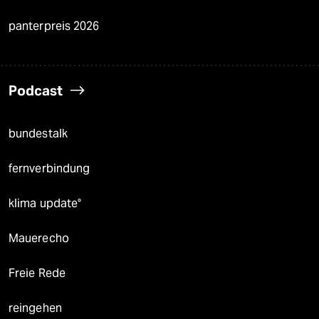
panterpreis 2026
Podcast
bundestalk
fernverbindung
klima update°
Mauerecho
Freie Rede
reingehen