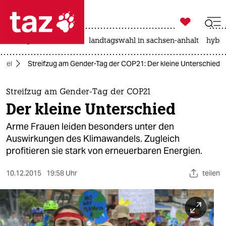

taz zahl ich
niedrigwasser
rente
landtagswahl in sachsen-anhalt
hybri

taz zahl ich
ndel
Streifzug am Gender-Tag der COP21: Der kleine Unterschied
taz zahl ich
themen
Streifzug am Gender-Tag der COP21
Der kleine Unterschied
politik
Arme Frauen leiden besonders unter den
öko
Auswirkungen des Klimawandels. Zugleich
profitieren sie stark von erneuerbaren Energien.
gesellschaft
10.12.2015
19:58 Uhr
teilen
kultur
sport