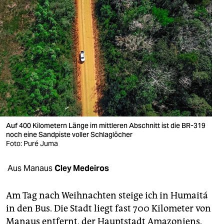
berlin
nord
wahrheit
verlag
verlag
veranstaltungen
Auf 400 Kilometern Länge im mittleren Abschnitt ist die BR-319
shop
noch eine Sandpiste voller Schlaglöcher
Foto: Puré Juma
fragen & hilfe
unterstützen
Aus Manaus
Cley Medeiros
abo
Am Tag nach Weihnachten steige ich in Humaitá
genossenschaft
in den Bus. Die Stadt liegt fast 700 Kilometer von
Manaus entfernt, der Hauptstadt Amazoniens.