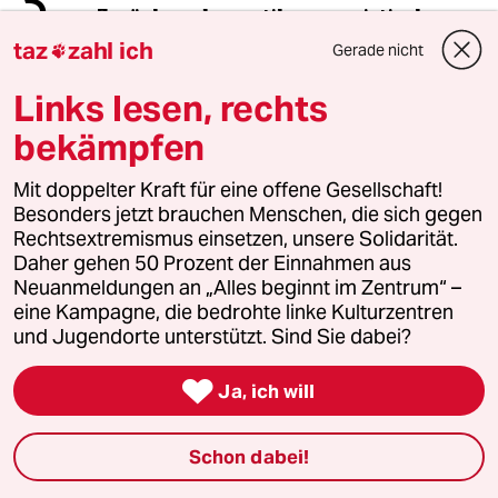
3
Zurück zu den antikommunistischen
Wurzeln
taz
zahl ich
Gerade nicht

Links lesen, rechts
4
Drohnenvorfall am Leipziger Flughafen
bekämpfen
Das Zeitalter der elektronischen
Kriegsführung
Mit doppelter Kraft für eine offene Gesellschaft!
Besonders jetzt brauchen Menschen, die sich gegen
Rechtsextremismus einsetzen, unsere Solidarität.
Daher gehen 50 Prozent der Einnahmen aus
5
Unfall von CDU-Abgeordnetem
Neuanmeldungen an „Alles beginnt im Zentrum“ –
Thomas Bareiß crasht bei voller
eine Kampagne, die bedrohte linke Kulturzentren
Dröhnung
und Jugendorte unterstützt. Sind Sie dabei?

Ja, ich will
6
Über die geschlechtergerechte Stadt
„Die Stadt ist gemacht für den weißen
Mann in einem Auto“
Schon dabei!