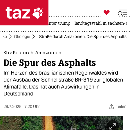

taz zahl ich
nahost-konflikt
usa unter trump
landtagswahl in sachsen-an

taz zahl ich
Öko
Ökologie
Straße durch Amazonien: Die Spur des Asphalts
taz zahl ich
themen
Straße durch Amazonien
Die Spur des Asphalts
politik
Im Herzen des brasilianischen Regenwaldes wird
öko
der Ausbau der Schnellstraße BR-319 zur globalen
Klimafalle. Das hat auch Auswirkungen in
gesellschaft
Deutschland.
kultur
29.7.2025
7:20 Uhr
teilen
sport