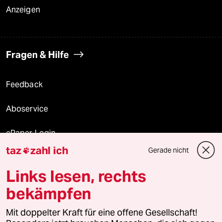
Anzeigen
Fragen & Hilfe
Feedback
Aboservice
ePaper Login
taz
zahl ich
Gerade nicht

Downloads für Abonnierende
Links lesen, rechts
bekämpfen
© 2026 taz Verlags und Vertriebs GmbH
Alle Rechte vorbehalten. Bei rechtlichen Fragen oder für Genehmigungen
Mit doppelter Kraft für eine offene Gesellschaft!
wenden Sie sich bitte an
lizenzen@taz.de