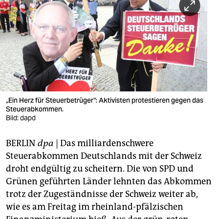
berlin
nord
wahrheit
verlag
verlag
„Ein Herz für Steuerbetrüger“: Aktivisten protestieren gegen das
veranstaltungen
Steuerabkommen.
Bild: dapd
shop
BERLIN
dpa
| Das milliardenschwere
fragen & hilfe
Steuerabkommen Deutschlands mit der Schweiz
unterstützen
droht endgültig zu scheitern. Die von SPD und
Grünen geführten Länder lehnten das Abkommen
abo
trotz der Zugeständnisse der Schweiz weiter ab,
genossenschaft
wie es am Freitag im rheinland-pfälzischen