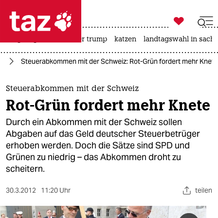

taz zahl ich
bergsteigen
usa unter trump
katzen
landtagswahl in sachs

taz zahl ich
pa
Steuerabkommen mit der Schweiz: Rot-Grün fordert mehr Knete
taz zahl ich
themen
Steuerabkommen mit der Schweiz
Rot-Grün fordert mehr Knete
politik
Durch ein Abkommen mit der Schweiz sollen
öko
Abgaben auf das Geld deutscher Steuerbetrüger
erhoben werden. Doch die Sätze sind SPD und
gesellschaft
Grünen zu niedrig – das Abkommen droht zu
scheitern.
kultur
30.3.2012
11:20 Uhr
teilen
sport