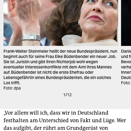
Frank-Walter Steinmeier heißt der neue Bundespräsident, nun
Danie
beginnt auch für seine Frau Elke Büdenbender ein neuer Job.
und f
Sie ist Juristin und gibt ihren Richterjob wohl wegen
Bevor
eventueller Interessenkonflikte mit dem Amt ihres Mannes
verhe
auf. Büdenbender ist nicht die erste Ehefrau oder
Innen
Lebensgefährtin eines Bundespräsidenten, die ein solches
Deut
Los trifft.
Foto:
Foto: dpa
1
/
12
„Vor allem will ich, dass wir in Deutschland
festhalten am Unterschied von Fakt und Lüge. Wer
das aufgibt, der rührt am Grundgerüst von