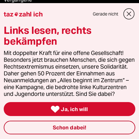
taz
zahl ich
Gerade nicht

taz lab 2027
Links lesen, rechts
bekämpfen
Mehr taz Lesestoff
Mit doppelter Kraft für eine offene Gesellschaft!
Besonders jetzt brauchen Menschen, die sich gegen
taz Blogs
Rechtsextremismus einsetzen, unsere Solidarität.
Daher gehen 50 Prozent der Einnahmen aus
taz FUTURZWEI
Neuanmeldungen an „Alles beginnt im Zentrum“ –
eine Kampagne, die bedrohte linke Kulturzentren
Le Monde diplomatique
und Jugendorte unterstützt. Sind Sie dabei?

taz Archiv
Ja, ich will
Schon dabei!
Mehr taz Angebote