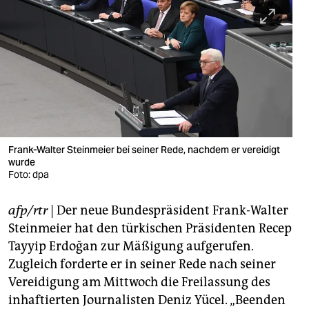
berlin
nord
wahrheit
verlag
verlag
veranstaltungen
Frank-Walter Steinmeier bei seiner Rede, nachdem er vereidigt
wurde
shop
Foto: dpa
fragen & hilfe
afp/rtr
| Der neue Bundespräsident Frank-Walter
Steinmeier hat den türkischen Präsidenten Recep
unterstützen
Tayyip Erdoğan zur Mäßigung aufgerufen.
abo
Zugleich forderte er in seiner Rede nach seiner
Vereidigung am Mittwoch die Freilassung des
genossenschaft
inhaftierten Journalisten Deniz Yücel. „Beenden