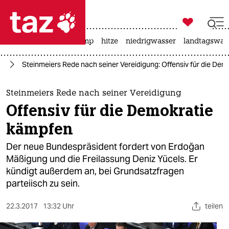

taz zahl ich
katzen
usa unter trump
hitze
niedrigwasser
landtagswahl

taz zahl ich
nd
Steinmeiers Rede nach seiner Vereidigung: Offensiv für die De
taz zahl ich
themen
Steinmeiers Rede nach seiner Vereidigung
Offensiv für die Demokratie
politik
kämpfen
öko
Der neue Bundespräsident fordert von Erdoğan
Mäßigung und die Freilassung Deniz Yücels. Er
gesellschaft
kündigt außerdem an, bei Grundsatzfragen
parteiisch zu sein.
kultur
sport
22.3.2017
13:32 Uhr
teilen