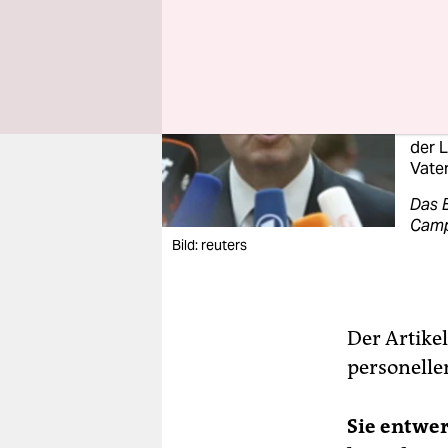
Im I
PEE
2005 
SPD.
große
Minis
der 
Vater
Das B
Camp
Bild: reuters
Der Artikel
personelle
Sie entwer