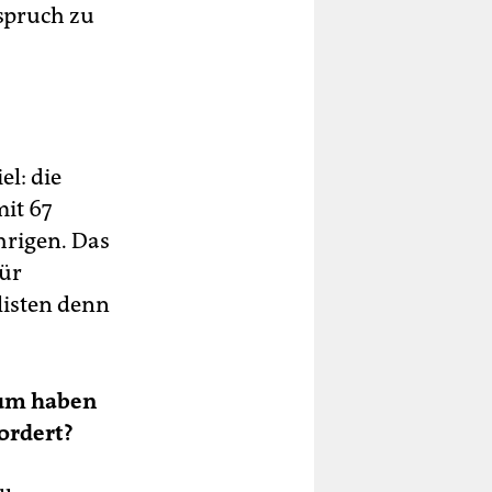
spruch zu
el: die
mit 67
hrigen. Das
für
listen denn
rum haben
ordert?