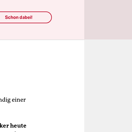
on
Schon dabei!
der
 die
als
 bei
ndig einer
iker heute