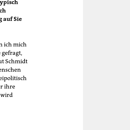
typisch
uch
 auf Sie
n ich mich
 gefragt,
ut Schmidt
Menschen
eipolitisch
r ihre
 wird