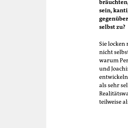
bräuchten,
sein, kant
gegenüber 
selbst zu?
Sie locken
nicht selbs
warum Pers
und Joach
entwickeln 
als sehr 
Realitätsw
teilweise