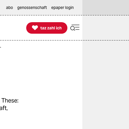
abo
genossenschaft
epaper login

taz zahl ich
taz zahl ich
"
 These:
ft,