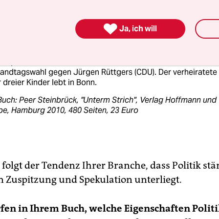
nterview:
R STEINBRÜCK
, 63, ist Bundestagsabgeordneter der SPD. V

Ja, ich will
bis 2009 war er Bundesfinanzminister und Vizevorsitzender 
 Zusammen mit Kanzlerin Angela Merkel (CDU) manövrierte er
 Koalition durch die Finanzkrise. Zuvor amtierte er seit 2002 
terpräsident des Landes Nordrhein-Westfalen. 2005 verlor er
Landtagswahl gegen Jürgen Rüttgers (CDU). Der verheiratete
 dreier Kinder lebt in Bonn.
uch: Peer Steinbrück, "Unterm Strich", Verlag Hoffmann und
e, Hamburg 2010, 480 Seiten, 23 Euro
 folgt der Tendenz Ihrer Branche, dass Politik stä
n Zuspitzung und Spekulation unterliegt.
fen in Ihrem Buch, welche Eigenschaften Polit