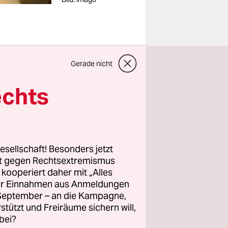
Gerade nicht
0-Seiten-
echts
chte.
.
esellschaft! Besonders jetzt
rt gegen Rechtsextremismus
r SPD für
z kooperiert daher mit „Alles
ller Einnahmen aus Anmeldungen
. September – an die Kampagne,
rstützt und Freiräume sichern will,
bei?