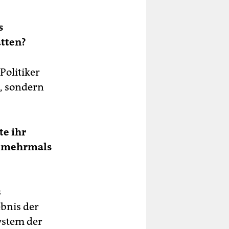
s
ätten?
Politiker
n, sondern
te ihr
s mehrmals
s
ebnis der
System der