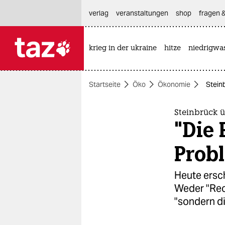
hautnavigation anspringen
hauptinhalt anspringen
footer anspringen
verlag
veranstaltungen
shop
fragen &
krieg in der ukraine
hitze
niedrigwa

taz zahl ich
taz zahl ich
Startseite
Öko
Ökonomie
Steinb
themen
politik
Steinbrück ü
"Die 
öko
Prob
gesellschaft
Heute ersch
kultur
Weder "Rec
"sondern d
sport