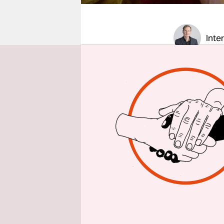
epaper login
Inte
taz: Herr 
Analyse üb
Streben Si
Peer Stein
"Der Spieg
2013 ins G