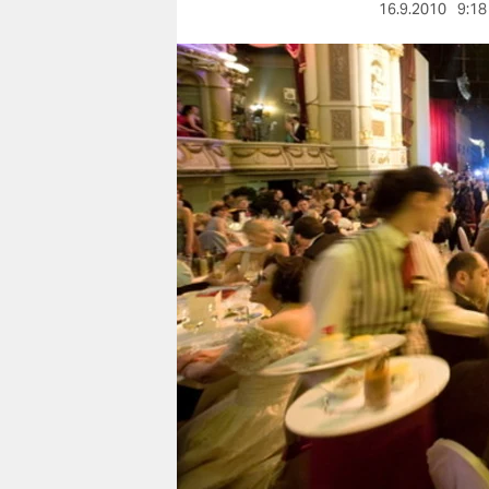
berlin
16.9.2010
9:18
nord
wahrheit
verlag
verlag
veranstaltungen
shop
fragen & hilfe
unterstützen
abo
genossenschaft