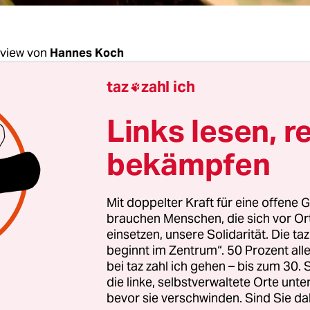
rview von
Hannes Koch
taz
zahl ich

Steinbrück, Ihr Buch "Unterm Strich" ist eine 50
Links lesen, r
er die Politik, die Deutschland eigentlich bräu
e noch einmal ein öffentliches Amt an?
bekämpfen
brück:
Nein. Trotz aller Spekulationen, die es gibt
Mit doppelter Kraft für eine offene G
brauchen Menschen, die sich vor O
el" hat Sie als möglichen Kanzlerkandidaten de
einsetzen, unsere Solidarität. Die ta
beginnt im Zentrum“. 50 Prozent a
espräch gebracht. Ist das kompletter Unfug?
bei taz zahl ich gehen – bis zum 30
die linke, selbstverwaltete Orte unte
bevor sie verschwinden. Sind Sie da