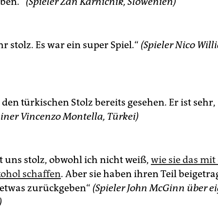
aben.“
(Spieler
Žan Karničnik, Slowenien)
hr stolz. Es war ein super Spiel.“
(Spieler Nico Will
den türkischen Stolz bereits gesehen. Er ist sehr,
ainer Vincenzo Montella, Türkei)
 uns stolz, obwohl ich nicht weiß,
wie sie das mi
ohol schaffen
. Aber sie haben ihren Teil beigetr
 etwas zurückgeben“
(Spieler John McGinn über e
)