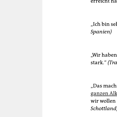
erreicht h
„Ich bin se
Spanien)
„Wir haben 
stark.“
(Tr
„Das macht
ganzen Alk
wir wollen
Schottland