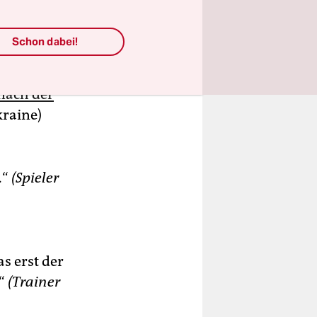
Schon dabei!
nach der
raine)
.“
(Spieler
as erst der
.“
(Trainer