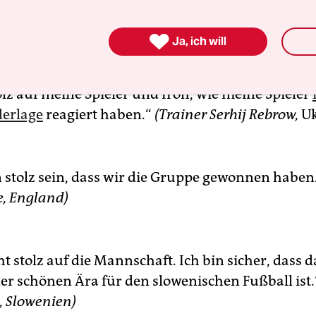

Ja, ich will
olz auf meine Spieler und froh, wie meine Spieler
derlage
reagiert haben.“
(Trainer Serhij Rebrow,
Uk
en stolz sein, dass wir die Gruppe gewonnen haben
, England)
ht stolz auf die Mannschaft. Ich bin sicher, dass d
er schönen Ära für den slowenischen Fußball ist
, Slowenien)