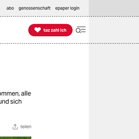
abo
genossenschaft
epaper login

taz zahl ich
taz zahl ich
ommen, alle
 und sich
teilen