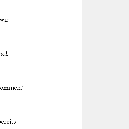
 wir
nol,
gkommen.“
bereits