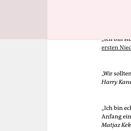
„Ich bin st
ersten Nie
„Wir sollt
Harry Kane
„Ich bin ec
Anfang ein
Matjaz Kek