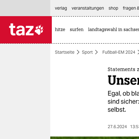
hautnavigation anspringen
hauptinhalt anspringen
footer anspringen
verlag
veranstaltungen
shop
fragen &
hitze
surfen
landtagswahl in sachse

taz zahl ich
taz zahl ich
Startseite
Sport
Fußball-EM 2024
themen
politik
Statements 
Unser
öko
Egal, ob b
gesellschaft
sind sicher
selbst.
kultur
sport
27.6.2024
13:5