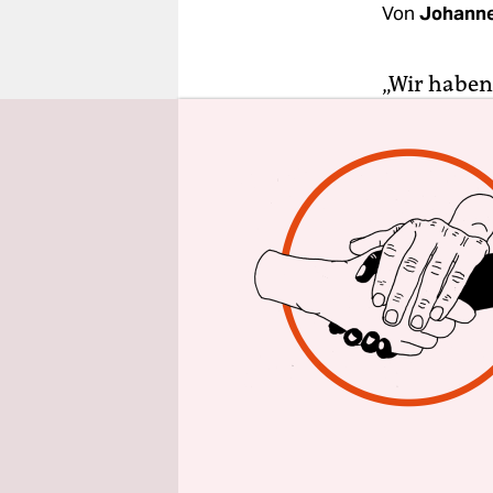
epaper login
Von
Johann
„Wir haben
Ich muss me
(Trainer Sy