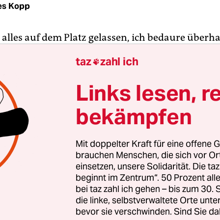
es Kopp
 alles auf dem Platz gelassen, ich bedaure überha
inen Spielern gratulieren, das Land ist wirklich 
taz
zahl ich

lvinho, Albanien)
Links lesen, r
bekämpfen
Mit doppelter Kraft für eine offene G
brauchen Menschen, die sich vor O
einsetzen, unsere Solidarität. Die ta
beginnt im Zentrum“. 50 Prozent a
bei taz zahl ich gehen – bis zum 30
die linke, selbstverwaltete Orte unte
bevor sie verschwinden. Sind Sie da