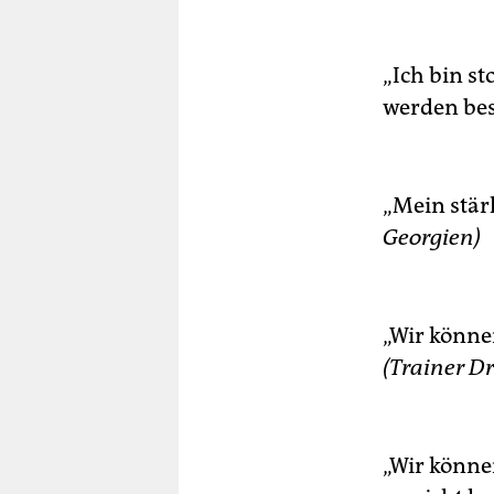
„Ich bin st
werden bes
„Mein stär
Georgien)
„Wir könne
(Trainer Dr
„Wir können