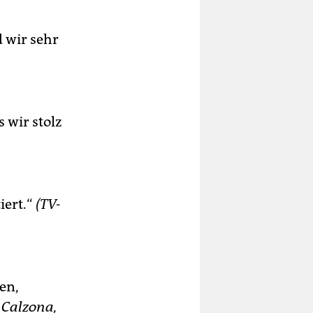
d wir sehr
 wir stolz
iert.“
(TV-
en,
 Calzona,