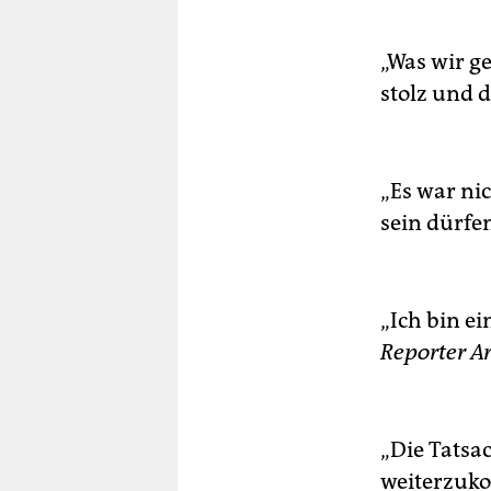
„Was wir ge
stolz und 
„Es war nic
sein dürfe
„Ich bin ei
Reporter A
„Die Tatsac
weiterzuko