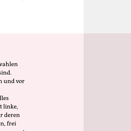
wahlen
sind.
h und vor
lles
 linke,
ür deren
n, frei