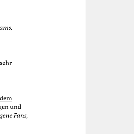
iams,
 sehr
t dem
agen und
igene Fans,