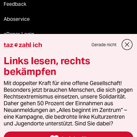
Feedback
Aboservice
ePaper Login
taz
zahl ich
Gerade nicht

Downloads für Abonnierende
Links lesen, rechts
bekämpfen
© 2026 taz Verlags und Vertriebs GmbH
Alle Rechte vorbehalten. Bei rechtlichen Fragen oder für Genehmigungen
Mit doppelter Kraft für eine offene Gesellschaft!
wenden Sie sich bitte an
lizenzen@taz.de
Besonders jetzt brauchen Menschen, die sich gegen
Rechtsextremismus einsetzen, unsere Solidarität.
Daher gehen 50 Prozent der Einnahmen aus
Feedback
Redaktionsstatut
Kommune-Richtlinien
KI-
Neuanmeldungen an „Alles beginnt im Zentrum“ –
eine Kampagne, die bedrohte linke Kulturzentren
Leitlinie
Informant
Datenschutz
Impressum
AGB
und Jugendorte unterstützt. Sind Sie dabei?
Seitenwende
Einwilligungen widerrufen (Ads)