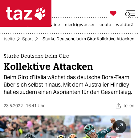

taz zahl ich
hitze
krieg in der ukraine
niedrigwasser
ceuta
waldbrän

taz zahl ich
artseite
Sport
Starke Deutsche beim Giro: Kollektive Attacken
taz zahl ich
themen
Starke Deutsche beim Giro
Kollektive Attacken
politik
Beim Giro d’Italia wächst das deutsche Bora-Team
öko
über sich selbst hinaus. Mit dem Australier Hindley
hat es zudem einen Asprianten für den Gesamtsieg.
gesellschaft
23.5.2022
16:41 Uhr
teilen
kultur
sport