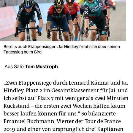
berlin
nord
wahrheit
verlag
Bereits auch Etappensieger: Jai Hindley freut sich über seinen
verlag
Tagessieg beim Giro
veranstaltungen
Aus Salò
Tom Mustroph
shop
„Zwei Etappensiege durch Lennard Kämna und Jai
fragen & hilfe
Hindley, Platz 2 im Gesamtklassement für Jai, und
ich selbst auf Platz 7 mit weniger als zwei Minuten
unterstützen
Rückstand – die ersten zwei Wochen hätten kaum
abo
besser laufen können für uns.“ So bilanzierte
Emanuel Buchmann, Vierter der Tour de France
genossenschaft
2019 und einer von ursprünglich drei Kapitänen