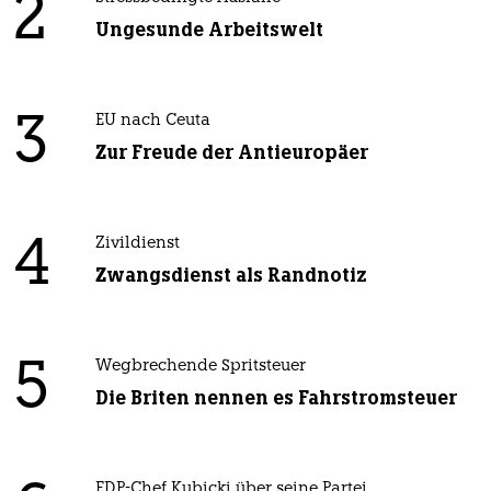
2
Ungesunde Arbeitswelt
3
EU nach Ceuta
Zur Freude der Antieuropäer
4
Zivildienst
Zwangsdienst als Randnotiz
5
Wegbrechende Spritsteuer
Die Briten nennen es Fahrstromsteuer
FDP-Chef Kubicki über seine Partei