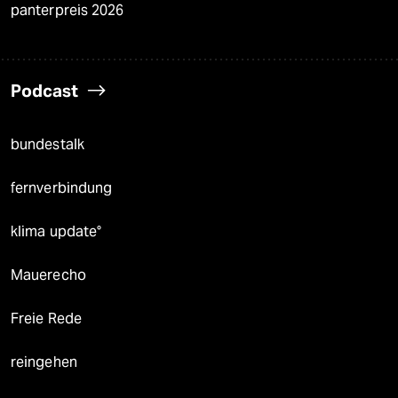
panterpreis 2026
Podcast
bundestalk
fernverbindung
klima update°
Mauerecho
Freie Rede
reingehen