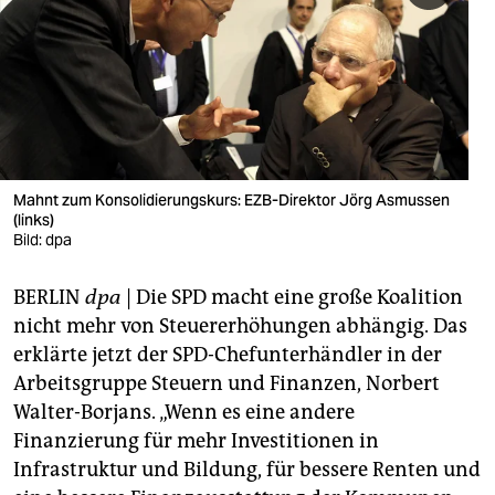
berlin
nord
wahrheit
verlag
verlag
Mahnt zum Konsolidierungskurs: EZB-Direktor Jörg Asmussen
(links)
veranstaltungen
Bild: dpa
shop
BERLIN
dpa
| Die SPD macht eine große Koalition
fragen & hilfe
nicht mehr von Steuererhöhungen abhängig. Das
erklärte jetzt der SPD-Chefunterhändler in der
unterstützen
Arbeitsgruppe Steuern und Finanzen, Norbert
Walter-Borjans. „Wenn es eine andere
abo
Finanzierung für mehr Investitionen in
genossenschaft
Infrastruktur und Bildung, für bessere Renten und