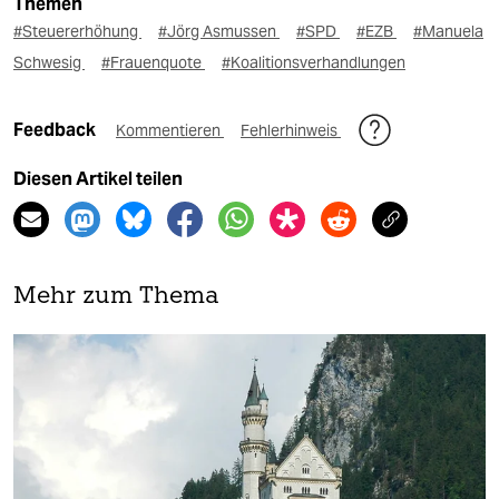
Themen
#Steuererhöhung
#Jörg Asmussen
#SPD
#EZB
#Manuela
Schwesig
#Frauenquote
#Koalitionsverhandlungen
Feedback
Kommentieren
Fehlerhinweis
Diesen Artikel teilen
Mehr zum Thema