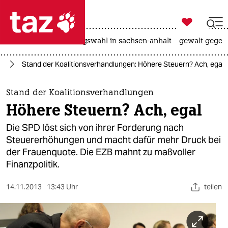

taz zahl ich
hitze
surfen
landtagswahl in sachsen-anhalt
gewalt gegen

taz zahl ich
nd
Stand der Koalitionsverhandlungen: Höhere Steuern? Ach, egal
taz zahl ich
themen
Stand der Koalitionsverhandlungen
Höhere Steuern? Ach, egal
politik
Die SPD löst sich von ihrer Forderung nach
öko
Steuererhöhungen und macht dafür mehr Druck bei
der Frauenquote. Die EZB mahnt zu maßvoller
gesellschaft
Finanzpolitik.
kultur
14.11.2013
13:43 Uhr
teilen
sport