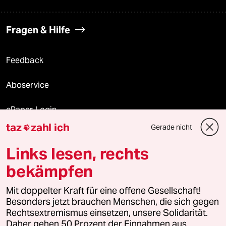
Fragen & Hilfe
Feedback
Aboservice
ePaper Login
taz
zahl ich
Gerade nicht

Downloads für Abonnierende
Links lesen, rechts
bekämpfen
© 2026 taz Verlags und Vertriebs GmbH
Mit doppelter Kraft für eine offene Gesellschaft!
Alle Rechte vorbehalten. Bei rechtlichen Fragen oder für Genehmigungen
wenden Sie sich bitte an
lizenzen@taz.de
Besonders jetzt brauchen Menschen, die sich gegen
Rechtsextremismus einsetzen, unsere Solidarität.
Daher gehen 50 Prozent der Einnahmen aus