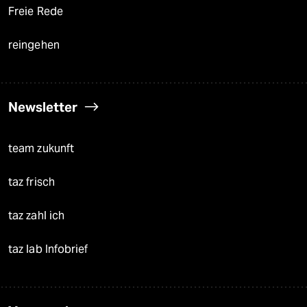
Freie Rede
reingehen
Newsletter
team zukunft
taz frisch
taz zahl ich
taz lab Infobrief