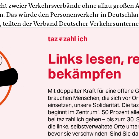
icht zweier Verkehrsverbände ohne allzu großen
en. Das würde den Personenverkehr in Deutschla
, teilten der Verband Deutscher Verkehrsunter
Allianz pro Schiene
am Montag bei einer gemei
taz
zahl ich

erenz in Berlin mit.
Links lesen, r
nten
zahlreiche Lücken im deutschen Schienenne
bekämpfen
n
und die steigenden Passagierzahlen besser bew
Mit doppelter Kraft für eine offene G
brauchen Menschen, die sich vor O
einsetzen, unsere Solidarität. Die ta
beginnt im Zentrum“. 50 Prozent a
bei taz zahl ich gehen – bis zum 30
die linke, selbstverwaltete Orte unte
bevor sie verschwinden. Sind Sie da