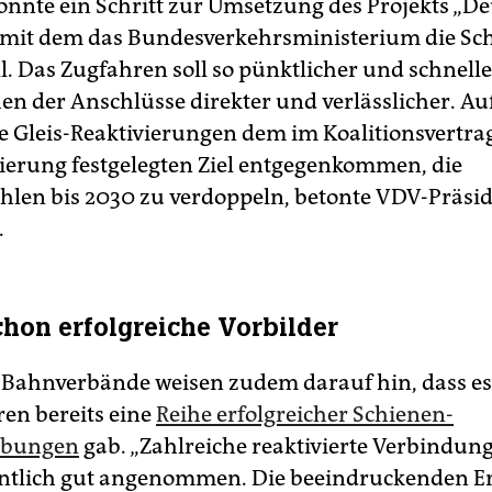
nnte ein Schritt zur Umsetzung des Projekts „D
, mit dem das Bundesverkehrsministerium die Sc
ll. Das Zugfahren soll so pünktlicher und schnell
hen der Anschlüsse direkter und verlässlicher. 
e Gleis-Reaktivierungen dem im Koalitionsvertra
erung festgelegten Ziel entgegenkommen, die
hlen bis 2030 zu verdoppeln, betonte VDV-Präsid
.
schon erfolgreiche Vorbilder
 Bahnverbände weisen zudem darauf hin, dass es
ren bereits eine
Reihe erfolgreicher Schienen­
ebungen
gab. „Zahlreiche reaktivierte Verbindu
ntlich gut angenommen. Die beeindruckenden Er