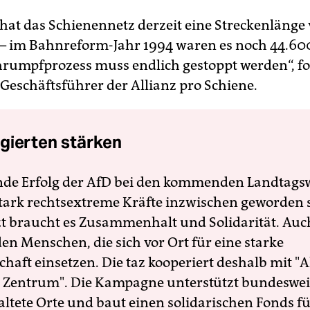
hat das Schienennetz derzeit eine Streckenlänge
– im Bahnreform-Jahr 1994 waren es noch 44.60
hrumpfprozess muss endlich gestoppt werden“, fo
 Geschäftsführer der Allianz pro Schiene.
gierten stärken
nde Erfolg der AfD bei den kommenden Landtags
 stark rechtsextreme Kräfte inzwischen geworden 
zt braucht es Zusammenhalt und Solidarität. Auc
en Menschen, die sich vor Ort für eine starke
schaft einsetzen. Die taz kooperiert deshalb mit "A
 Zentrum". Die Kampagne unterstützt bundesweit
altete Orte und baut einen solidarischen Fonds f