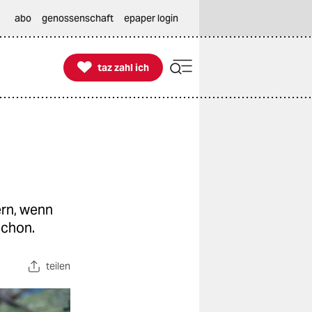
abo
genossenschaft
epaper login

taz zahl ich
taz zahl ich
ern, wenn
schon.
teilen