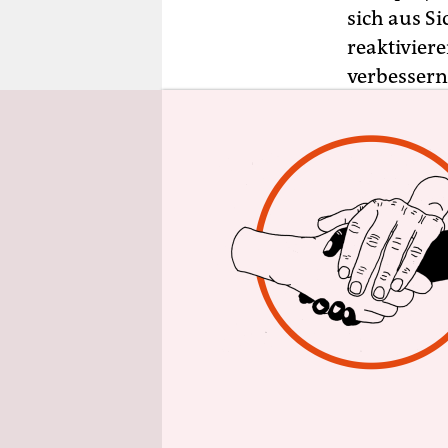
epaper login
sich aus S
reaktivier
verbessern
(VDV) und
Pressekonf
Damit kön
geschlosse
werden.