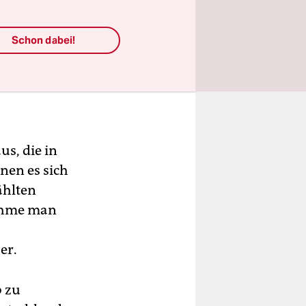
Schon dabei!
s, die in
nen es sich
ählten
Nähme man
er.
b zu