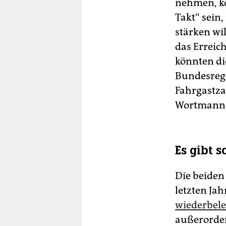
nehmen, kö
Takt“ sein
stärken wi
das Erreic
könnten di
Bundesregi
Fahrgastza
Wortmann
Es gibt 
Die beiden
letzten Jah
wiederbel
außerorde