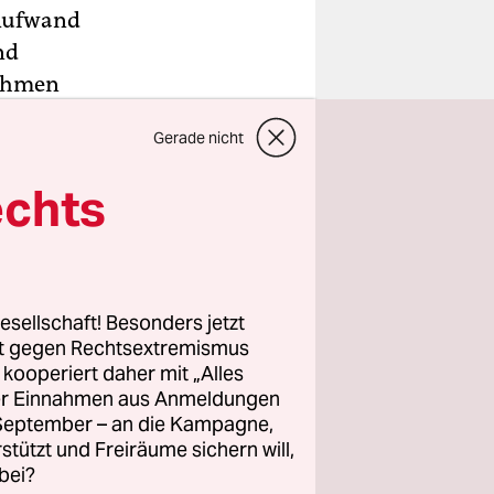
 Aufwand
nd
nehmen
nsamen
Gerade nicht
echts
tz
ältigt
esellschaft! Besonders jetzt
rt gegen Rechtsextremismus
z kooperiert daher mit „Alles
ller Einnahmen aus Anmeldungen
. September – an die Kampagne,
rstützt und Freiräume sichern will,
bei?