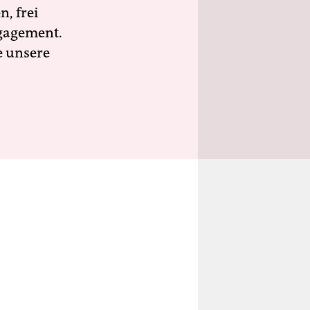
n, frei
ngagement.
e unsere