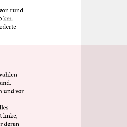
 von rund
0 km.
rderte
wahlen
sind.
h und vor
lles
 linke,
ür deren