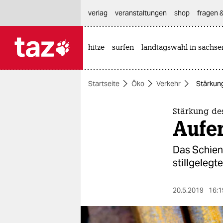
hautnavigation anspringen
hauptinhalt anspringen
footer anspringen
verlag
veranstaltungen
shop
fragen &
hitze
surfen
landtagswahl in sachse

taz zahl ich
taz zahl ich
Startseite
Öko
Verkehr
Stärkun
themen
politik
Stärkung de
Aufe
öko
Das Schien
gesellschaft
stillgelegt
kultur
20.5.2019
16:1
sport