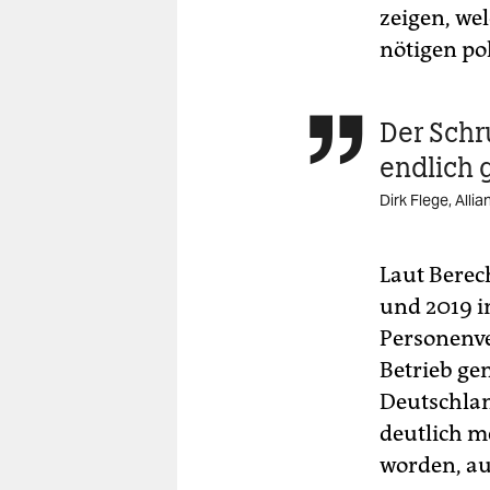
zeigen, we
nötigen pol
Der Sch

endlich 
Dirk Flege, Alli
Laut Berec
und 2019 i
Personenve
Betrieb ge
Deutschlan
deutlich m
worden, au