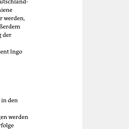
eutschland-
hiene
er werden,
Außerdem
g der
ent Ingo
 in den
ngen werden
folge