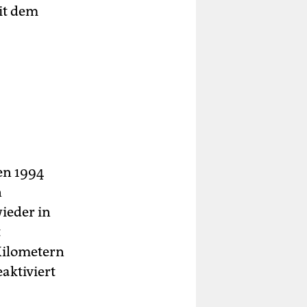
it dem
en 1994
n
ieder in
t
Kilometern
aktiviert