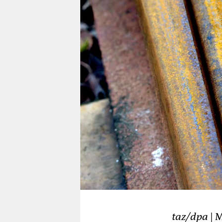
berlin
nord
wahrheit
verlag
verlag
veranstaltungen
shop
fragen & hilfe
unterstützen
abo
genossenschaft
taz/dpa
| M