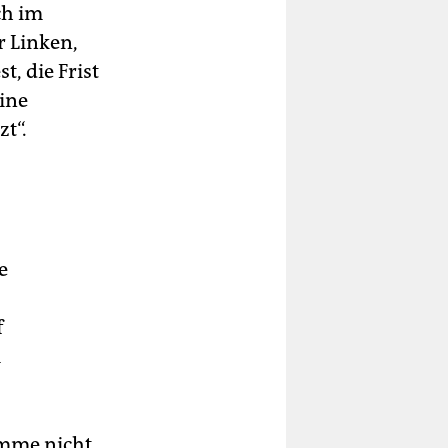
ch im
r Linken,
t, die Frist
eine
t“.
e
f
m
omme nicht