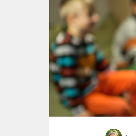
berlin
nord
wahrheit
verlag
verlag
veranstaltungen
shop
fragen & hilfe
unterstützen
abo
genossenschaft