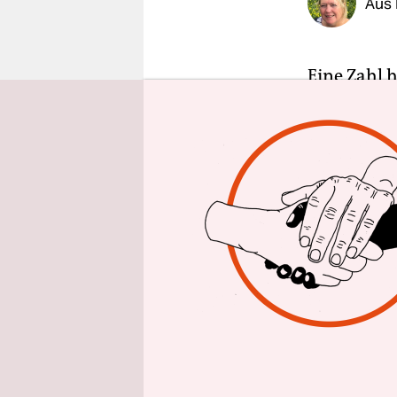
Aus
epaper login
Eine Zahl 
mit Gymnas
neuen 5. K
extrem auf
Hauptschul
Hamburge
Empfehlung
Damit ist d
Prozent de
Stadtteils
sind, gehe
gescheitert