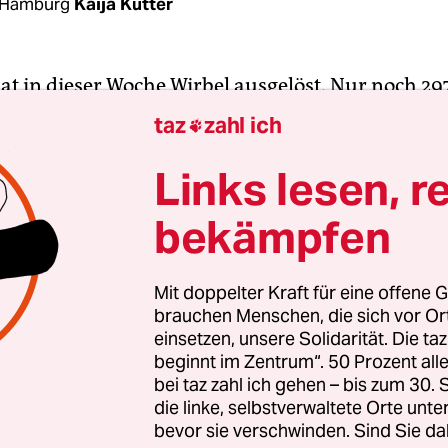
 Hamburg
Kaija Kutter
hat in dieser Woche Wirbel ausgelöst. Nur noch 29
ialempfehlung sind unter den rund 5.800 Kind
taz
zahl ich

lassen der Hamburger Stadtteilschulen. „Wir mü
passen, dass unsere Stadtteilschulen nicht zu n
Links lesen, r
en werden“, sagte die CDU-Politikerin Karin Pri
bekämpfen
r
Abendblatt
. Habe eine Schule keine Schüler mit
, führe das „zwangsläufig zu einem Qualitätsver
Mit doppelter Kraft für eine offene G
brauchen Menschen, die sich vor O
er Streit wieder da, wie jedes Jahr zur Anmeldezei
einsetzen, unsere Solidarität. Die ta
r Eltern schicken ihr Kind aufs Gymnasien. Auf d
beginnt im Zentrum“. 50 Prozent a
chulen, die auch für Inklusion und Flüchtlinge zu
bei taz zahl ich gehen – bis zum 30
n die übrigen. „Das Konstrukt ‚Zwei-Säulen-Modell
die linke, selbstverwaltete Orte unte
bevor sie verschwinden. Sind Sie da
“, sagt die Schulpolitikerin Sabine Boeddinghaus 