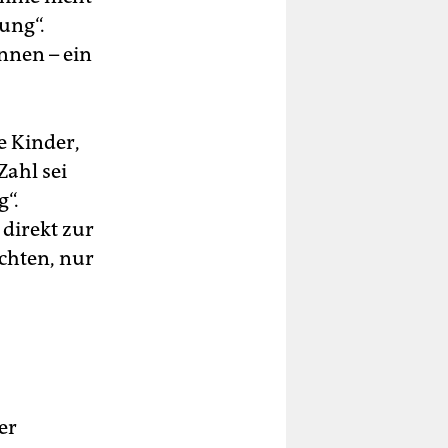
ung“.
nnen – ein
ke Kinder,
Zahl sei
g“.
 direkt zur
chten, nur
er