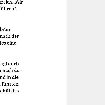
reich. „Wir
führen“,
Abitur
 nach der
los eine
sagt auch
n nach der
nd in die
n führten
gehütetes