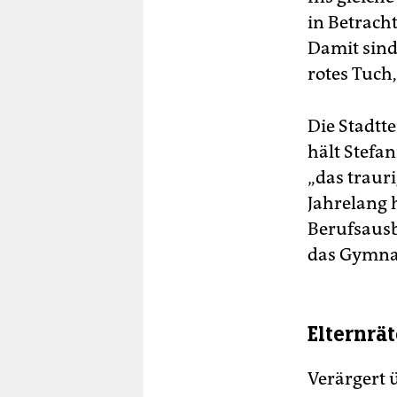
in Betrach
Damit sind
rotes Tuch
Die Stadtte
hält Stefa
„das traur
Jahrelang h
Berufsausb
das Gymna
Elternrä
Verärgert ü