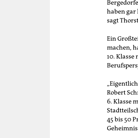
Bergedorfe
haben gar 
sagt Thor
Ein Großtei
machen, ha
10. Klasse
Berufspersp
„Eigentlic
Robert Sch
6. Klasse 
Stadtteils
45 bis 50 P
Geheimnis“