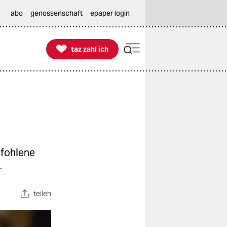
abo
genossenschaft
epaper login

taz zahl ich
taz zahl ich
pfohlene
.
teilen