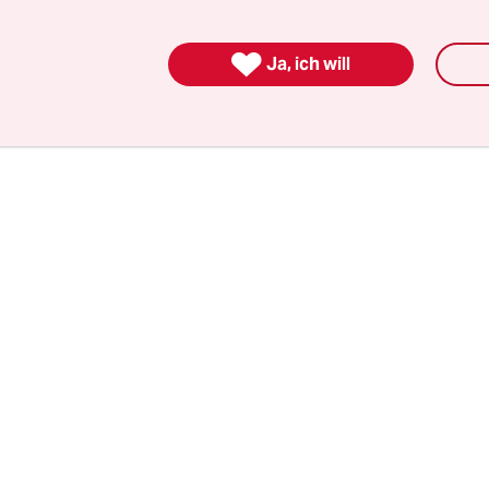
ilschule sei für immer mehr Eltern „keine Option“
den „sozialen Abstieg“.

Ja, ich will