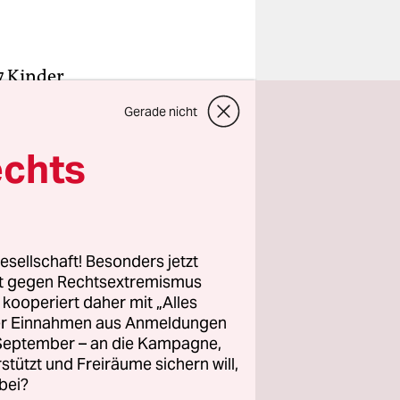
7 Kinder
ern der
Gerade nicht
ssen
euen
echts
en im
lust“.
esellschaft! Besonders jetzt
rt gegen Rechtsextremismus
t. 54
z kooperiert daher mit „Alles
ie
ller Einnahmen aus Anmeldungen
ständig
. September – an die Kampagne,
‘ ist
rstützt und Freiräume sichern will,
bei?
(Die Linke).