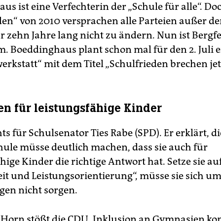
s ist eine Verfechterin der „Schule für alle“. Do
den“ von 2010 versprachen alle Parteien außer de
r zehn Jahre lang nicht zu ändern. Nun ist Bergfes
m. Boeddinghaus plant schon mal für den 2. Juli 
rkstatt“ mit dem Titel „Schulfrieden brechen jetz
n für leistungsfähige Kinder
hts für Schulsenator Ties Rabe (SPD). Er erklärt, di
chule müsse deutlich machen, dass sie auch für
hige Kinder die richtige Antwort hat. Setze sie au
eit und Leistungsorientierung“, müsse sie sich u
en nicht sorgen.
e Horn stößt die CDU. Inklusion an Gymnasien k