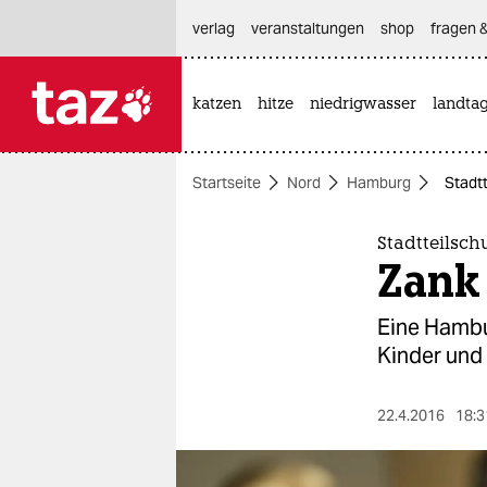
hautnavigation anspringen
hauptinhalt anspringen
footer anspringen
verlag
veranstaltungen
shop
fragen &
katzen
hitze
niedrigwasser
landta

taz zahl ich
taz zahl ich
Startseite
Nord
Hamburg
Stadtt
themen
politik
Stadtteilsch
Zank
öko
Eine Hambu
gesellschaft
Kinder und 
kultur
22.4.2016
18:3
sport