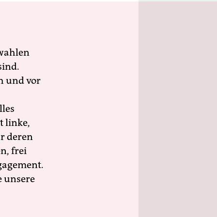
wahlen
sind.
h und vor
lles
 linke,
ür deren
n, frei
ngagement.
e unsere