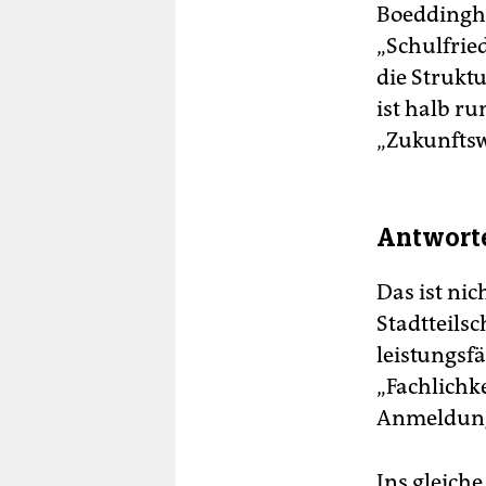
Boeddinghau
„Schulfrie
die Struktu
ist halb ru
„Zukunftswe
Antworte
Das ist nic
Stadtteils
leistungsfä
„Fachlichk
Anmeldung
Ins gleich