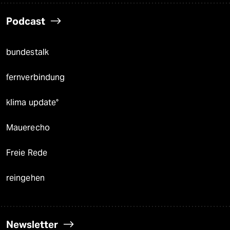
Podcast
bundestalk
fernverbindung
klima update°
Mauerecho
Freie Rede
reingehen
Newsletter