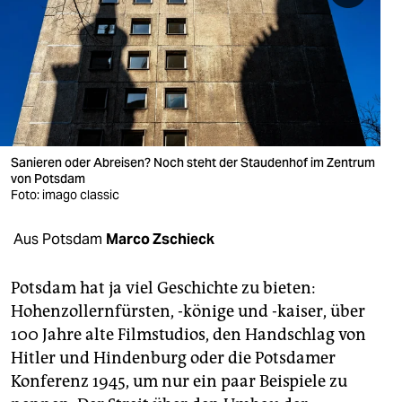
berlin
nord
wahrheit
verlag
verlag
Sanieren oder Abreisen? Noch steht der Staudenhof im Zentrum
von Potsdam
veranstaltungen
Foto: imago classic
shop
Aus Potsdam
Marco Zschieck
fragen & hilfe
Potsdam hat ja viel Geschichte zu bieten:
unterstützen
Hohenzollernfürsten, -könige und -kaiser, über
100 Jahre alte Filmstudios, den Handschlag von
abo
Hitler und Hindenburg oder die Potsdamer
genossenschaft
Konferenz 1945, um nur ein paar Beispiele zu