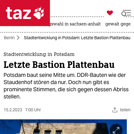

taz zahl ich
hitze
surfen
landtagswahl in sachsen-anhalt
gewalt gegen

taz zahl ich
Berlin
Stadtentwicklung in Potsdam: Letzte Bastion Plattenbau
taz zahl ich
themen
Stadtentwicklung in Potsdam
Letzte Bastion Plattenbau
politik
Potsdam baut seine Mitte um. DDR-Bauten wie der
öko
Staudenhof stören da nur. Doch nun gibt es
prominente Stimmen, die sich gegen dessen Abriss
gesellschaft
stellen.
kultur
15.2.2023
7:00 Uhr
teilen
sport