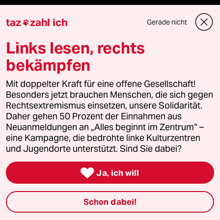
taz
zahl ich
Gerade nicht

team zukunft
Links lesen, rechts
taz frisch
bekämpfen
taz zahl ich
Mit doppelter Kraft für eine offene Gesellschaft!
Besonders jetzt brauchen Menschen, die sich gegen
taz lab Infobrief
Rechtsextremismus einsetzen, unsere Solidarität.
Daher gehen 50 Prozent der Einnahmen aus
Neuanmeldungen an „Alles beginnt im Zentrum“ –
eine Kampagne, die bedrohte linke Kulturzentren
Veranstaltungen
und Jugendorte unterstützt. Sind Sie dabei?

Demnächst
Ja, ich will
Vor Ort
Schon dabei!
Live im Stream