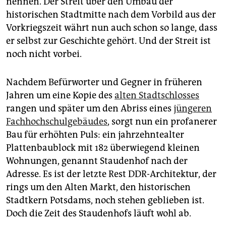
nennen. Der Streit über den Umbau der
epaper login
historischen Stadtmitte nach dem Vorbild aus der
Vorkriegszeit währt nun auch schon so lange, dass
er selbst zur Geschichte gehört. Und der Streit ist
noch nicht vorbei.
Nachdem Befürworter und Gegner in früheren
Jahren um eine Kopie des
alten Stadtschlosses
rangen und später um den Abriss eines
jüngeren
Fachhochschulgebäudes
, sorgt nun ein profanerer
Bau für erhöhten Puls: ein jahrzehntealter
Plattenbaublock mit 182 überwiegend kleinen
Wohnungen, genannt Staudenhof nach der
Adresse. Es ist der letzte Rest DDR-Architektur, der
rings um den Alten Markt, den historischen
Stadtkern Potsdams, noch stehen geblieben ist.
Doch die Zeit des Staudenhofs läuft wohl ab.