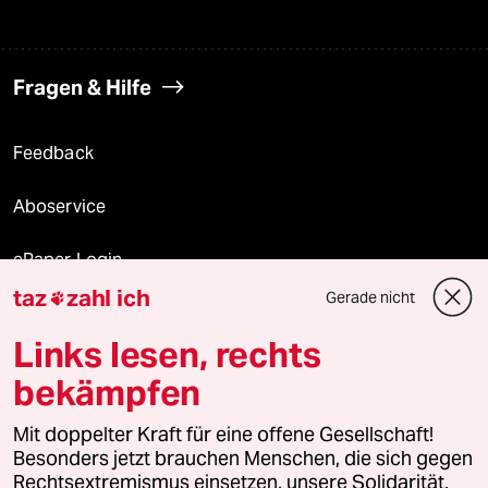
Fragen & Hilfe
Feedback
Aboservice
ePaper Login
taz
zahl ich
Gerade nicht

Downloads für Abonnierende
Links lesen, rechts
bekämpfen
© 2026 taz Verlags und Vertriebs GmbH
Mit doppelter Kraft für eine offene Gesellschaft!
Alle Rechte vorbehalten. Bei rechtlichen Fragen oder für Genehmigungen
wenden Sie sich bitte an
lizenzen@taz.de
Besonders jetzt brauchen Menschen, die sich gegen
Rechtsextremismus einsetzen, unsere Solidarität.