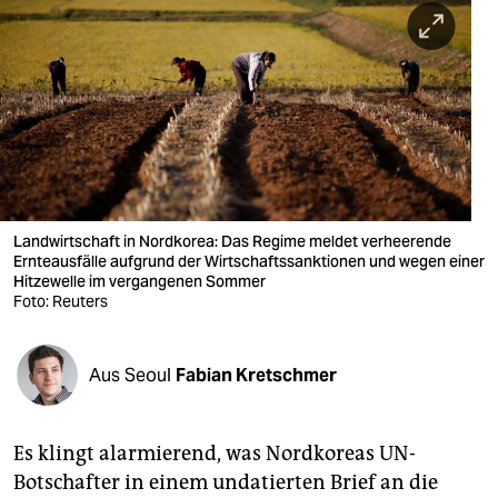
berlin
nord
wahrheit
verlag
verlag
veranstaltungen
Landwirtschaft in Nordkorea: Das Regime meldet verheerende
Ernteausfälle aufgrund der Wirtschaftssanktionen und wegen einer
shop
Hitzewelle im vergangenen Sommer
Foto: Reuters
fragen & hilfe
unterstützen
Aus Seoul
Fabian Kretschmer
abo
Es klingt alarmierend, was Nordkoreas UN-
genossenschaft
Botschafter in einem undatierten Brief an die