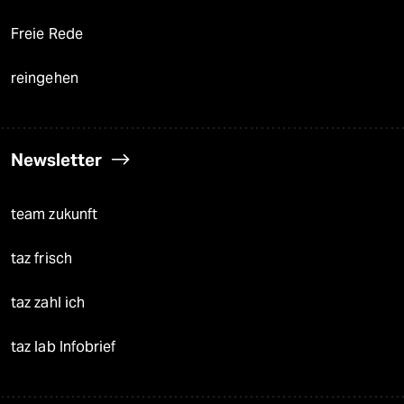
Freie Rede
reingehen
Newsletter
team zukunft
taz frisch
taz zahl ich
taz lab Infobrief