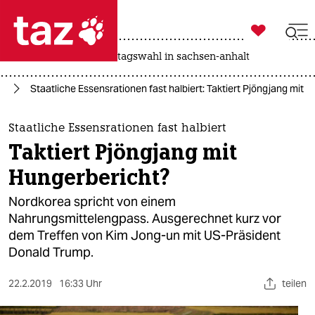

taz zahl ich
drohnen
rente
landtagswahl in sachsen-anhalt

taz zahl ich
en
Staatliche Essensrationen fast halbiert: Taktiert Pjöngjang mit 
taz zahl ich
themen
Staatliche Essensrationen fast halbiert
Taktiert Pjöngjang mit
politik
Hungerbericht?
öko
Nordkorea spricht von einem
Nahrungsmittelengpass. Ausgerechnet kurz vor
gesellschaft
dem Treffen von Kim Jong-un mit US-Präsident
Donald Trump.
kultur
sport
22.2.2019
16:33 Uhr
teilen