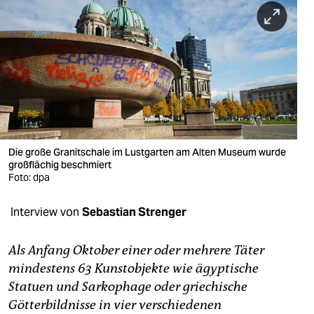
berlin
nord
wahrheit
verlag
verlag
veranstaltungen
Die große Granitschale im Lustgarten am Alten Museum wurde
großflächig beschmiert
shop
Foto: dpa
fragen & hilfe
Interview von
Sebastian Strenger
unterstützen
Als Anfang Oktober einer oder mehrere Täter
abo
mindestens 63 Kunstobjekte wie ägyptische
Statuen und Sarkophage oder griechische
genossenschaft
Götterbildnisse in vier verschiedenen