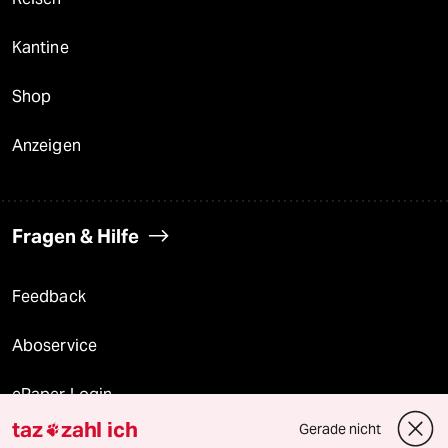
Kantine
Shop
Anzeigen
Fragen & Hilfe
Feedback
Aboservice
ePaper Login
taz
zahl ich
Gerade nicht

Downloads für Abonnierende