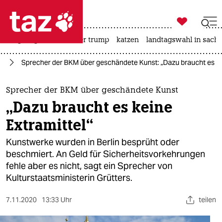

taz zahl ich
bergsteigen
usa unter trump
katzen
landtagswahl in sachs

taz zahl ich
te
Sprecher der BKM über geschändete Kunst: „Dazu braucht es kei
taz zahl ich
themen
Sprecher der BKM über geschändete Kunst
„Dazu braucht es keine
politik
Extramittel“
öko
Kunstwerke wurden in Berlin besprüht oder
beschmiert. An Geld für Sicherheitsvorkehrungen
gesellschaft
fehle aber es nicht, sagt ein Sprecher von
Kulturstaatsministerin Grütters.
kultur
sport
7.11.2020
13:33 Uhr
teilen