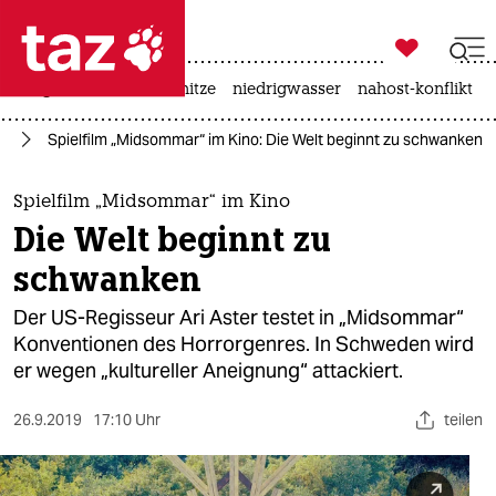

taz zahl ich
krieg in der ukraine
hitze
niedrigwasser
nahost-konflikt

taz zahl ich
lm
Spielfilm „Midsommar“ im Kino: Die Welt beginnt zu schwanken
taz zahl ich
themen
Spielfilm „Midsommar“ im Kino
Die Welt beginnt zu
politik
schwanken
öko
Der US-Regisseur Ari Aster testet in „Midsommar“
Konventionen des Horrorgenres. In Schweden wird
gesellschaft
er wegen „kultureller Aneignung“ attackiert.
kultur
26.9.2019
17:10 Uhr
teilen
sport