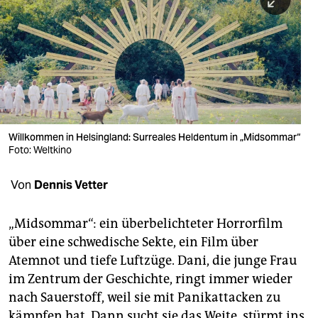
berlin
nord
wahrheit
verlag
verlag
Willkommen in Helsingland: Surreales Heldentum in „Midsommar“
Foto: Weltkino
veranstaltungen
shop
Von
Dennis Vetter
fragen & hilfe
„Midsommar“: ein überbelichteter Horrorfilm
unterstützen
über eine schwedische Sekte, ein Film über
Atemnot und tiefe Luftzüge. Dani, die junge Frau
abo
im Zentrum der Geschichte, ringt immer wieder
genossenschaft
nach Sauerstoff, weil sie mit Panikattacken zu
kämpfen hat. Dann sucht sie das Weite, stürmt ins