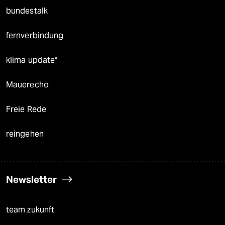
bundestalk
fernverbindung
klima update°
Mauerecho
Freie Rede
reingehen
Newsletter
team zukunft