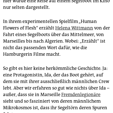
hier wurde eine Reise auf einem Segelboot im Kino
epaper login
nur selten dargestellt.
In ihrem experimentellen Spielfilm „Human
Flowers of Flesh“ erzählt
Helena Wittmann
von der
Fahrt eines Segelboots über das Mittelmeer, von
Marseilles bis nach Algerien. Wobei: „Erzählt“ ist
nicht das passenden Wort dafür, wie die
Hamburgerin Filme macht.
So gibt es hier keine herkömmliche Geschichte. Ja:
eine Protagonistin, Ida, der das Boot gehört, auf
dem sie mit ihrer ausschließlich männlichen Crew
lebt. Aber wir erfahren so gut wie nichts über Ida –
außer, dass sie in Marseille
Fremdenlegionäre
sieht und so fasziniert von deren männlichem
Mikrokosmos ist, dass ihr Segeltörn deren Spuren