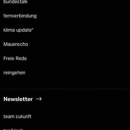
bundestalk
fernverbindung
klima update°
Mauerecho
Freie Rede
reingehen
Newsletter
team zukunft