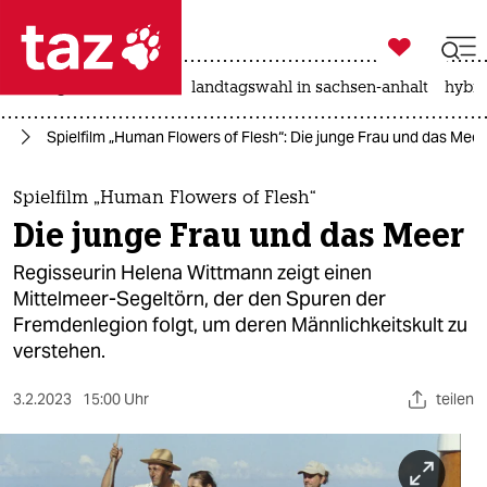

taz zahl ich
niedrigwasser
rente
landtagswahl in sachsen-anhalt
hybri

taz zahl ich
ur
Spielfilm „Human Flowers of Flesh“: Die junge Frau und das Meer
taz zahl ich
themen
Spielfilm „Human Flowers of Flesh“
Die junge Frau und das Meer
politik
Regisseurin Helena Wittmann zeigt einen
öko
Mittelmeer-Segeltörn, der den Spuren der
Fremdenlegion folgt, um deren Männlichkeitskult zu
gesellschaft
verstehen.
kultur
3.2.2023
15:00 Uhr
teilen
sport