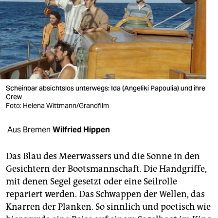
berlin
nord
wahrheit
verlag
verlag
Scheinbar absichtslos unterwegs: Ida (Angeliki Papoulia) und ihre
Crew
veranstaltungen
Foto: Helena Wittmann/Grandfilm
shop
Aus Bremen
Wilfried Hippen
fragen & hilfe
Das Blau des Meerwassers und die Sonne in den
unterstützen
Gesichtern der Bootsmannschaft. Die Handgriffe,
mit denen Segel gesetzt oder eine Seilrolle
abo
repariert werden. Das Schwappen der Wellen, das
genossenschaft
Knarren der Planken. So sinnlich und poetisch wie