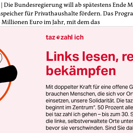
| Die Bundesregierung will ab spätestens Ende M
speicher für Privathaushalte fördern. Das Prog
 Millionen Euro im Jahr, mit dem das
ltministerium zinsverbilligte Kredite der Kredi
taz
zahl ich

aufbau finanzieren will. Bei einer Förderung von
 je Anlage reicht das Geld für rund 20.000 bis 25
Links lesen, r
Die Förderung soll nur für neu gebaute Solar-Anla
bekämpfen
t Felix Matthes, Energieexperte des Ökoinstituts 
 mit einer Lobbyorganisation, kritisiert das Vorh
Mit doppelter Kraft für eine offene G
es Deals mit der Photovoltaik-Industrie, um den 
brauchen Menschen, die sich vor O
 der Solarförderung zu versüßen“, sagt er der ta
einsetzen, unsere Solidarität. Die ta
beginnt im Zentrum“. 50 Prozent a
eltminister Peter Altmaier (CDU) hat das Pro
bei taz zahl ich gehen – bis zum 30
ergangenen Jahres im Bundesrat angekündigt, als 
die linke, selbstverwaltete Orte unte
er die Solarförderung kürzte.
bevor sie verschwinden. Sind Sie da