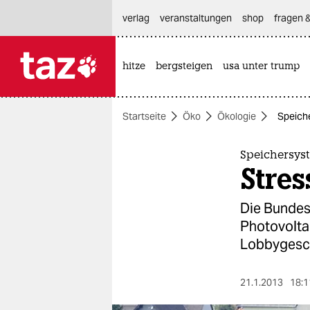
hautnavigation anspringen
hauptinhalt anspringen
footer anspringen
verlag
veranstaltungen
shop
fragen &
hitze
bergsteigen
usa unter trump

taz zahl ich
taz zahl ich
Startseite
Öko
Ökologie
Speich
themen
politik
Speichersys
Stre
öko
Die Bundes
gesellschaft
Photovoltai
Lobbygesch
kultur
sport
21.1.2013
18:1