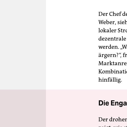
Der Chef de
Weber, sie
lokaler Str
dezentrale
werden. „W
ärgern?“, 
Marktanrei
Kombinatio
hinfällig.
Die Enga
Der drohe