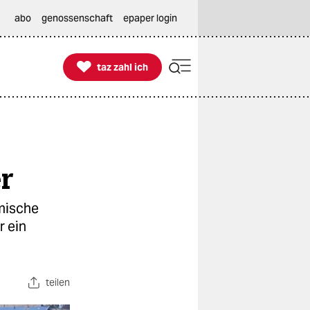
abo
genossenschaft
epaper login

taz zahl ich
taz zahl ich
r
mische
r ein
teilen