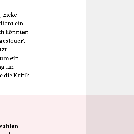
, Eicke
dient ein
och könnten
gesteuert
tzt
 um ein
g „in
 die Kritik
wahlen