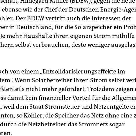
schaft, Hildegard Müller (BDEW), gegen die neue
 ebenso wie der Chef der Deutschen Energie-Age
hler. Der BDEW vertritt auch die Interessen der
ber in Deutschland, für die Solarspeicher ein Pr
. Je mehr Haushalte ihren eigenen Strom mithilfe
hern selbst verbrauchen, desto weniger ausgelast
ach von einem „Entsolidarisierungseffekte im
tem“. Wenn Solarbetreiber ihren Strom selbst ve
ößtenteils nicht mehr gefördert. Trotzdem zeigen 
ss damit kein finanzieller Vorteil für die Allgeme
ei, weil dem Staat Stromsteuer und Netzentgelte e
ten, so Kohler, die Speicher das Netz ohne eine 
durch die Netzbetreiber das Stromnetz sogar
eren.