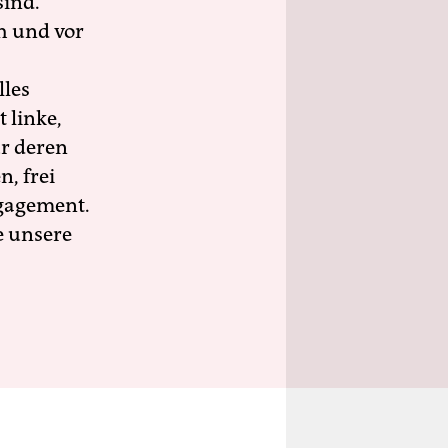
sind.
h und vor
lles
 linke,
ür deren
n, frei
ngagement.
e unsere