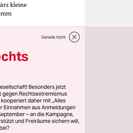
ärz kleine
ramm
tanstalt
Gerade nicht
 2.000 bis
.000
echts
gen gelten.
und nicht
aben: „Das
esellschaft! Besonders jetzt
Unternehmen
rt gegen Rechtsextremismus
z.
z kooperiert daher mit „Alles
ller Einnahmen aus Anmeldungen
gramm am
. September – an die Kampagne,
die
rstützt und Freiräume sichern will,
bei?