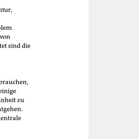
ntur,
oblem
 von
et sind die
rbrauchen,
einige
inheit zu
ntgehen.
zentrale