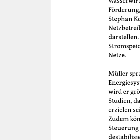
Wasserwirt
Förderung,
Stephan Ko
Netzbetrei
darstellen
Stromspeic
Netze.
Müller spr
Energiesys
wird er gr
Studien, da
erzielen s
Zudem könn
Steuerung 
destabilisi