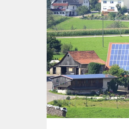
berlin
nord
wahrheit
verlag
verlag
veranstaltungen
shop
fragen & hilfe
unterstützen
abo
genossenschaft