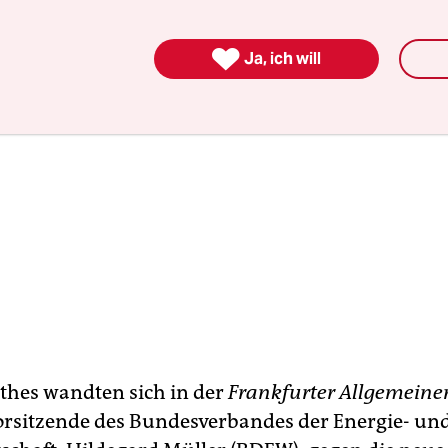

Ja, ich will
hes wandten sich in der
Frankfurter Allgemeine
orsitzende des Bundesverbandes der Energie- un