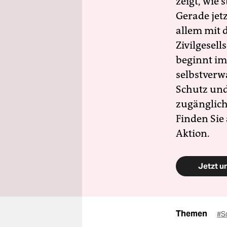
zeigt, wie
Gerade jet
allem mit d
Zivilgesell
beginnt im
selbstverw
Schutz und 
zugänglich
Finden Sie
Aktion.
Jetzt u
Themen
#S