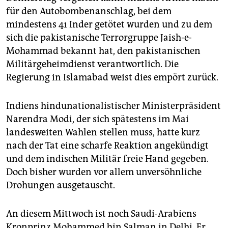
epaper login
für den Autobombenanschlag, bei dem
mindestens 41 Inder getötet wurden und zu dem
sich die pakistanische Terrorgruppe Jaish-e-
Mohammad bekannt hat, den pakistanischen
Militärgeheimdienst verantwortlich. Die
Regierung in Islamabad weist dies empört zurück.
Indiens hindunationalistischer Ministerpräsident
Narendra Modi, der sich spätestens im Mai
landesweiten Wahlen stellen muss, hatte kurz
nach der Tat eine scharfe Reaktion angekündigt
und dem indischen Militär freie Hand gegeben.
Doch bisher wurden vor allem unversöhnliche
Drohungen ausgetauscht.
An diesem Mittwoch ist noch Saudi-Arabiens
Kronprinz Mohammed bin Salman in Delhi. Er