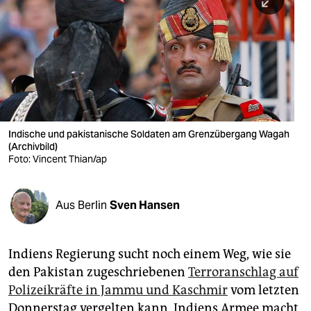
berlin
nord
wahrheit
verlag
verlag
Indische und pakistanische Soldaten am Grenzübergang Wagah
(Archivbild)
veranstaltungen
Foto: Vincent Thian/ap
shop
fragen & hilfe
Aus Berlin
Sven Hansen
unterstützen
Indiens Regierung sucht noch einem Weg, wie sie
abo
den Pakistan zugeschriebenen
Terroranschlag auf
genossenschaft
Polizeikräfte in Jammu und Kaschmir
vom letzten
Donnerstag vergelten kann. Indiens Armee macht