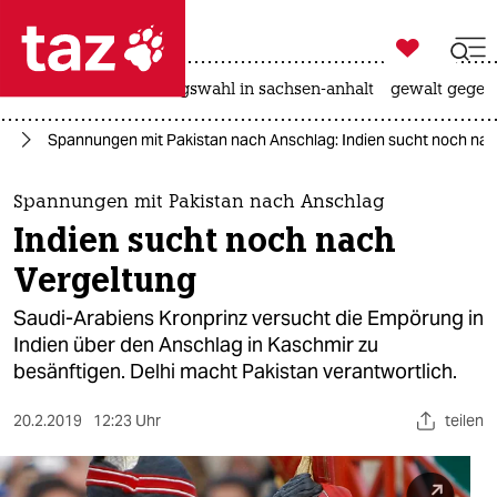

taz zahl ich
hitze
surfen
landtagswahl in sachsen-anhalt
gewalt gegen

taz zahl ich
en
Spannungen mit Pakistan nach Anschlag: Indien sucht noch nac
taz zahl ich
themen
Spannungen mit Pakistan nach Anschlag
Indien sucht noch nach
politik
Vergeltung
öko
Saudi-Arabiens Kronprinz versucht die Empörung in
Indien über den Anschlag in Kaschmir zu
gesellschaft
besänftigen. Delhi macht Pakistan verantwortlich.
kultur
20.2.2019
12:23 Uhr
teilen
sport