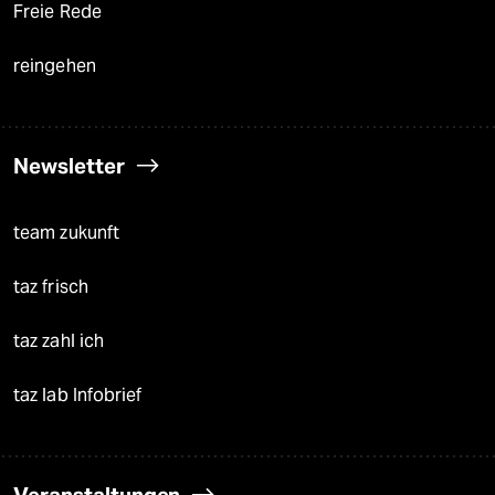
Freie Rede
reingehen
Newsletter
team zukunft
taz frisch
taz zahl ich
taz lab Infobrief