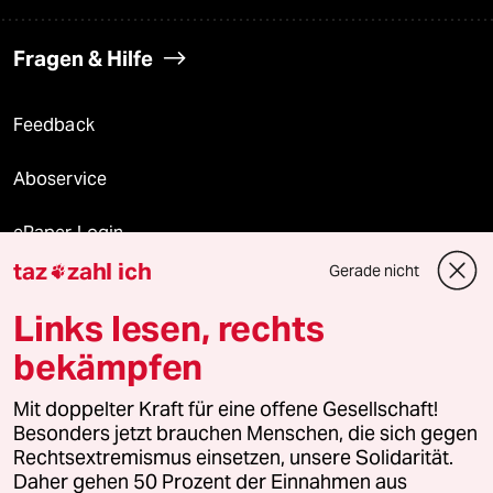
Fragen & Hilfe
Feedback
Aboservice
ePaper Login
taz
zahl ich
Gerade nicht

Downloads für Abonnierende
Links lesen, rechts
bekämpfen
© 2026 taz Verlags und Vertriebs GmbH
Mit doppelter Kraft für eine offene Gesellschaft!
Alle Rechte vorbehalten. Bei rechtlichen Fragen oder für Genehmigungen
wenden Sie sich bitte an
lizenzen@taz.de
Besonders jetzt brauchen Menschen, die sich gegen
Rechtsextremismus einsetzen, unsere Solidarität.
Daher gehen 50 Prozent der Einnahmen aus
Feedback
Redaktionsstatut
Kommune-Richtlinien
KI-