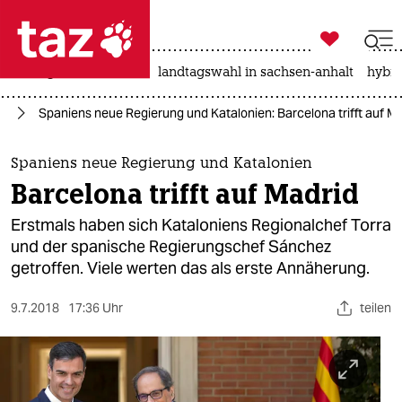

taz zahl ich
niedrigwasser
rente
landtagswahl in sachsen-anhalt
hybri

taz zahl ich
pa
Spaniens neue Regierung und Katalonien: Barcelona trifft auf M
taz zahl ich
themen
Spaniens neue Regierung und Katalonien
Barcelona trifft auf Madrid
politik
Erstmals haben sich Kataloniens Regionalchef Torra
öko
und der spanische Regierungschef Sánchez
getroffen. Viele werten das als erste Annäherung.
gesellschaft
9.7.2018
17:36 Uhr
teilen
kultur
sport