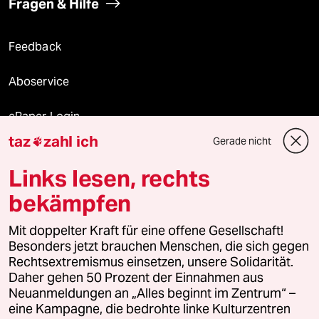
Fragen & Hilfe
Feedback
Aboservice
ePaper Login
taz
zahl ich
Gerade nicht

Downloads für Abonnierende
Links lesen, rechts
bekämpfen
© 2026 taz Verlags und Vertriebs GmbH
Mit doppelter Kraft für eine offene Gesellschaft!
Alle Rechte vorbehalten. Bei rechtlichen Fragen oder für Genehmigungen
wenden Sie sich bitte an
lizenzen@taz.de
Besonders jetzt brauchen Menschen, die sich gegen
Rechtsextremismus einsetzen, unsere Solidarität.
Daher gehen 50 Prozent der Einnahmen aus
Feedback
Redaktionsstatut
Kommune-Richtlinien
KI-
Neuanmeldungen an „Alles beginnt im Zentrum“ –
eine Kampagne, die bedrohte linke Kulturzentren
Leitlinie
Informant
Datenschutz
Impressum
AGB