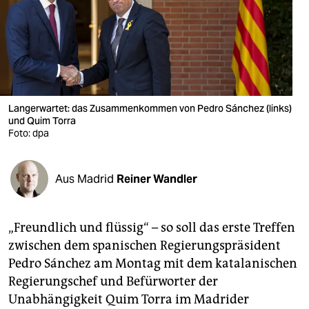
berlin
nord
wahrheit
verlag
Langerwartet: das Zusammenkommen von Pedro Sánchez (links)
verlag
und Quim Torra
Foto: dpa
veranstaltungen
shop
Aus Madrid
Reiner Wandler
fragen & hilfe
„Freundlich und flüssig“ – so soll das erste Treffen
unterstützen
zwischen dem spanischen Regierungspräsident
abo
Pedro Sánchez am Montag mit dem katalanischen
Regierungschef und Befürworter der
genossenschaft
Unabhängigkeit Quim Torra im Madrider