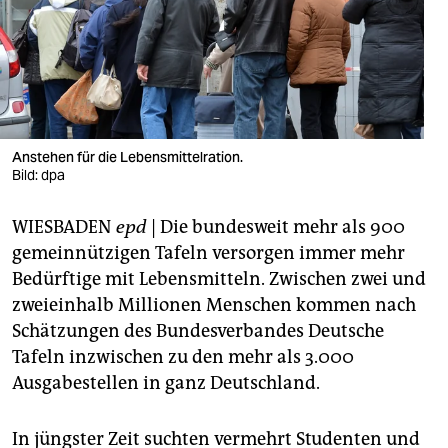
berlin
nord
wahrheit
verlag
Anstehen für die Lebensmittelration.
Bild: dpa
verlag
veranstaltungen
WIESBADEN
epd
| Die bundesweit mehr als 900
gemeinnützigen Tafeln versorgen immer mehr
shop
Bedürftige mit Lebensmitteln. Zwischen zwei und
fragen & hilfe
zweieinhalb Millionen Menschen kommen nach
Schätzungen des Bundesverbandes Deutsche
unterstützen
Tafeln inzwischen zu den mehr als 3.000
abo
Ausgabestellen in ganz Deutschland.
genossenschaft
In jüngster Zeit suchten vermehrt Studenten und