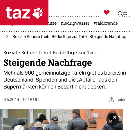

taz zahl ich
krieg in der ukraine
hitze
niedrigwasser
waldbrände

taz zahl ich
ag
Soziale Schere treibt Bedürftige zur Tafel: Steigende Nachfrage
taz zahl ich
themen
Soziale Schere treibt Bedürftige zur Tafel
Steigende Nachfrage
politik
Mehr als 900 gemeinnützige Tafeln gibt es bereits in
öko
Deutschland. Spenden und die „Abfälle“ aus den
Supermärkten können Bedarf nicht decken.
gesellschaft
6.5.2014
16:18 Uhr
teilen
kultur
sport