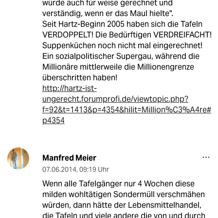
würde auch für weise gerechnet und
verständig, wenn er das Maul hielte".
Seit Hartz-Beginn 2005 haben sich die Tafeln
VERDOPPELT! Die Bedürftigen VERDREIFACHT!
Suppenküchen noch nicht mal eingerechnet!
Ein sozialpolitischer Supergau, während die
Millionäre mittlerweile die Millionengrenze
überschritten haben!
http://hartz-ist-
ungerecht.forumprofi.de/viewtopic.php?
f=92&t=1413&p=4354&hilit=Million%C3%A4re#
p4354
Manfred Meier
07.06.2014
,
09:19 Uhr
Wenn alle Tafelgänger nur 4 Wochen diese
milden wohltätigen Sondermüll verschmähen
würden, dann hätte der Lebensmittelhandel,
die Tafeln und viele andere die von und durch