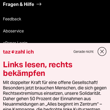
Fragen & Hilfe
Feedback
Aboservice
ePaper Login
taz
zahl ich
Gerade nicht

Downloads für Abonnierende
Links lesen, rechts
bekämpfen
© 2026 taz Verlags und Vertriebs GmbH
Alle Rechte vorbehalten. Bei rechtlichen Fragen oder für Genehmigungen
Mit doppelter Kraft für eine offene Gesellschaft!
wenden Sie sich bitte an
lizenzen@taz.de
Besonders jetzt brauchen Menschen, die sich gegen
Rechtsextremismus einsetzen, unsere Solidarität.
Daher gehen 50 Prozent der Einnahmen aus
Feedback
Redaktionsstatut
Kommune-Richtlinien
KI-
Neuanmeldungen an „Alles beginnt im Zentrum“ –
eine Kampagne, die bedrohte linke Kulturzentren