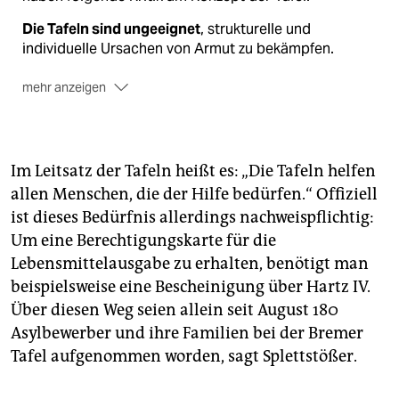
Die Tafeln sind ungeeignet
, strukturelle und
individuelle Ursachen von Armut zu bekämpfen.
mehr anzeigen
Die Tafeln tragen
dazu bei, soziale Ungleichheiten zu
verschärfen, in dem die eigentliche Hilfe in der Not als
institutionalisierte Dauereinrichtungen und
Im Leitsatz der Tafeln heißt es: „Die Tafeln helfen
Lückenbüßer für sozialstaatliche Sicherung
allen Menschen, die der Hilfe bedürfen.“ Offiziell
missbraucht wird.
ist dieses Bedürfnis allerdings nachweispflichtig:
Die Tafeln werten es
als Erfolg, dass immer mehr
Um eine Berechtigungskarte für die
Menschen ihre Dienste in Anspruch nehmen. Dabei
Lebensmittelausgabe zu erhalten, benötigt man
sei genau das ein Symbol mangelhafter
beispielsweise eine Bescheinigung über Hartz IV.
Armutsbekämpfung.
Über diesen Weg seien allein seit August 180
Asylbewerber und ihre Familien bei der Bremer
Tafel aufgenommen worden, sagt Splettstößer.