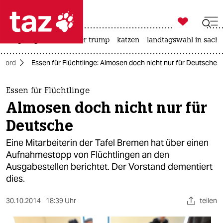

taz zahl ich
bergsteigen
usa unter trump
katzen
landtagswahl in sachs

taz zahl ich
Nord
Essen für Flüchtlinge: Almosen doch nicht nur für Deutsche
taz zahl ich
themen
Essen für Flüchtlinge
Almosen doch nicht nur für
politik
Deutsche
öko
Eine Mitarbeiterin der Tafel Bremen hat über einen
Aufnahmestopp von Flüchtlingen an den
gesellschaft
Ausgabestellen berichtet. Der Vorstand dementiert
dies.
kultur
sport
30.10.2014
18:39 Uhr
teilen