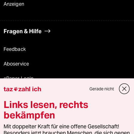
Anzeigen
Fragen & Hilfe
Feedback
Aboservice
ePaper Login
taz
zahl ich
Gerade nicht

Downloads für Abonnierende
Links lesen, rechts
bekämpfen
© 2026 taz Verlags und Vertriebs GmbH
Mit doppelter Kraft für eine offene Gesellschaft!
Alle Rechte vorbehalten. Bei rechtlichen Fragen oder für Genehmigungen
wenden Sie sich bitte an
lizenzen@taz.de
Besonders jetzt brauchen Menschen, die sich gegen