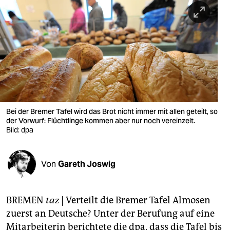
berlin
nord
wahrheit
verlag
verlag
veranstaltungen
Bei der Bremer Tafel wird das Brot nicht immer mit allen geteilt, so
der Vorwurf: Flüchtlinge kommen aber nur noch vereinzelt.
shop
Bild: dpa
fragen & hilfe
Von
Gareth Joswig
unterstützen
abo
BREMEN
taz
| Verteilt die Bremer Tafel Almosen
genossenschaft
zuerst an Deutsche? Unter der Berufung auf eine
Mitarbeiterin berichtete die dpa, dass die Tafel bis