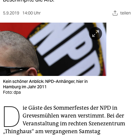
berlin
nord
5.9.2019
14:00 Uhr
teilen
wahrheit
verlag
verlag
veranstaltungen
shop
Kein schöner Anblick: NPD-Anhänger, hier in
Hamburg im Jahr 2011
fragen & hilfe
Foto: dpa
unterstützen
D
ie Gäste des Sommerfestes der NPD in
abo
Grevesmühlen waren verstimmt. Bei der
Veranstaltung im rechten Szenezentrum
genossenschaft
„Thinghaus“ am vergangenen Samstag