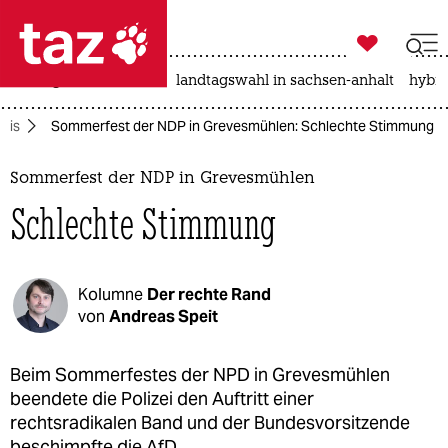

taz zahl ich
niedrigwasser
rente
landtagswahl in sachsen-anhalt
hybri

taz zahl ich
zis
Sommerfest der NDP in Grevesmühlen: Schlechte Stimmung
taz zahl ich
themen
Sommerfest der NDP in Grevesmühlen
Schlechte Stimmung
politik
öko
Kolumne
Der rechte Rand
gesellschaft
von
Andreas Speit
kultur
Beim Sommerfestes der NPD in Grevesmühlen
beendete die Polizei den Auftritt einer
sport
rechtsradikalen Band und der Bundesvorsitzende
beschimpfte die AfD.