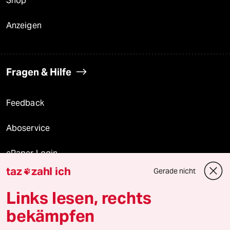
Shop
Anzeigen
Fragen & Hilfe
Feedback
Aboservice
ePaper Login
taz
zahl ich
Gerade nicht

Downloads für Abonnierende
Links lesen, rechts
bekämpfen
© 2026 taz Verlags und Vertriebs GmbH