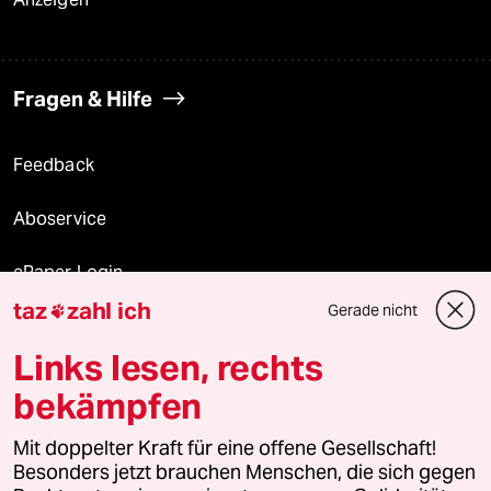
Fragen & Hilfe
Feedback
Aboservice
ePaper Login
taz
zahl ich
Gerade nicht

Downloads für Abonnierende
Links lesen, rechts
bekämpfen
© 2026 taz Verlags und Vertriebs GmbH
Alle Rechte vorbehalten. Bei rechtlichen Fragen oder für Genehmigungen
Mit doppelter Kraft für eine offene Gesellschaft!
wenden Sie sich bitte an
lizenzen@taz.de
Besonders jetzt brauchen Menschen, die sich gegen