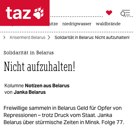

taz zahl ich
krieg in der ukraine
hitze
niedrigwasser
waldbrände

taz zahl ich
a
Krisenherd Belarus
Solidarität in Belarus: Nicht aufzuhalten!
taz zahl ich
themen
Solidarität in Belarus
Nicht aufzuhalten!
politik
öko
Kolumne
Notizen aus Belarus
von
Janka Belarus
gesellschaft
kultur
Freiwillige sammeln in Belarus Geld für Opfer von
Repressionen – trotz Druck vom Staat. Janka
sport
Belarus über stürmische Zeiten in Minsk. Folge 77.