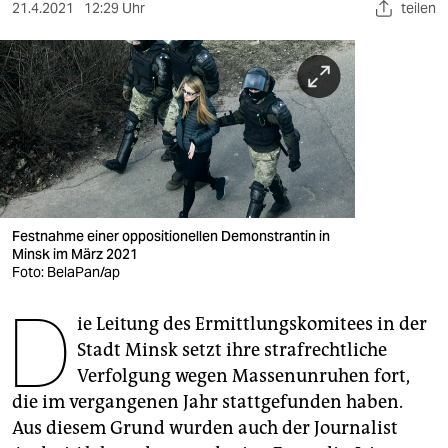
berlin
21.4.2021
12:29 Uhr
teilen
nord
wahrheit
verlag
verlag
veranstaltungen
Festnahme einer oppositionellen Demonstrantin in
shop
Minsk im März 2021
Foto: BelaPan/ap
fragen & hilfe
D
ie Leitung des Ermittlungskomitees in der
unterstützen
Stadt Minsk setzt ihre strafrechtliche
abo
Verfolgung wegen Massenunruhen fort,
die im vergangenen Jahr stattgefunden haben.
genossenschaft
Aus diesem Grund wurden auch der Journalist