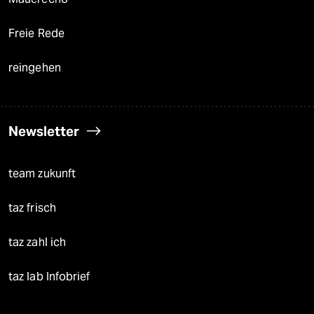
Freie Rede
reingehen
Newsletter
team zukunft
taz frisch
taz zahl ich
taz lab Infobrief