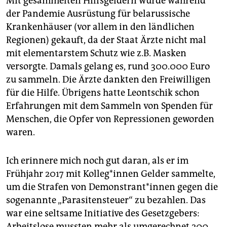
Mit gesammelten Hilfsgeldern wurde während
der Pandemie Ausrüstung für belarussische
Krankenhäuser (vor allem in den ländlichen
Regionen) gekauft, da der Staat Ärzte nicht mal
mit elementarstem Schutz wie z.B. Masken
versorgte. Damals gelang es, rund 300.000 Euro
zu sammeln. Die Ärzte dankten den Freiwilligen
für die Hilfe. Übrigens hatte Leontschik schon
Erfahrungen mit dem Sammeln von Spenden für
Menschen, die Opfer von Repressionen geworden
waren.
Ich erinnere mich noch gut daran, als er im
Frühjahr 2017 mit Kol­le­g*in­nen Gelder sammelte,
um die Strafen von De­mons­tran­t*in­nen gegen die
sogenannte „Parasitensteuer“ zu bezahlen. Das
war eine seltsame Initiative des Gesetzgebers:
Arbeitslose mussten mehr als umgerechnet 200