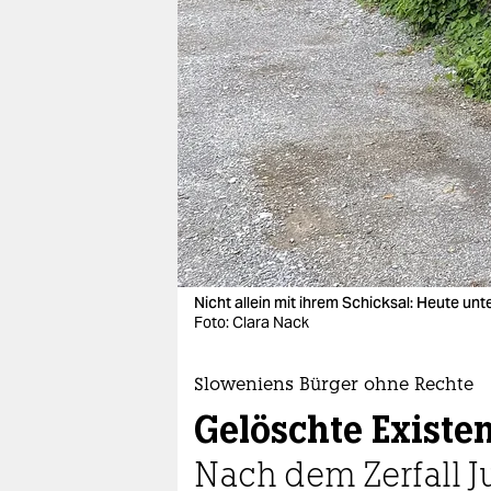
berlin
nord
wahrheit
verlag
verlag
veranstaltungen
shop
Nicht allein mit ihrem Schicksal: Heute unte
fragen & hilfe
Foto: Clara Nack
unterstützen
Sloweniens Bürger ohne Rechte
abo
Gelöschte Existe
genossenschaft
Nach dem Zerfall 