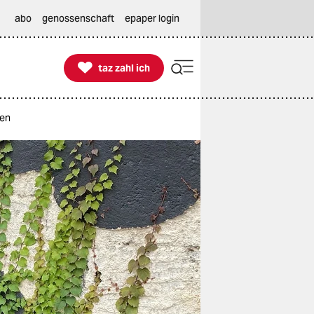
abo
genossenschaft
epaper login

taz zahl ich
taz zahl ich
zen