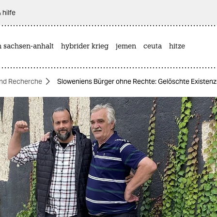
 hilfe
n sachsen-anhalt
hybrider krieg
jemen
ceuta
hitze
nd Recherche
Sloweniens Bürger ohne Rechte: Gelöschte Existen