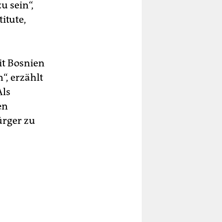
u sein“,
itute,
it Bosnien
“, erzählt
Als
en
ürger zu