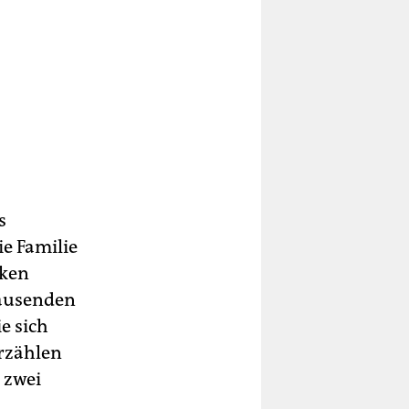
s
e Familie
cken
Tausenden
ie sich
erzählen
 zwei