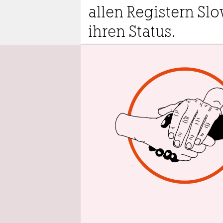
epaper login
allen Registern Sl
ihren Status.
8.11.2023
11:0
Aus 
Z
we
Me
No
ge
hierherges
Autounfall