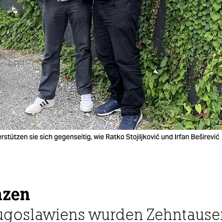
rstützen sie sich gegenseitig, wie Ratko Stojiljković und Irfan Beširević
nzen
Jugoslawiens wurden Zehntaus