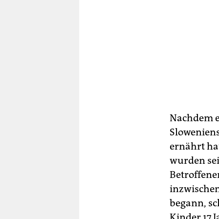
Nachdem er
Sloweniens
ernährt hat
wurden sei
Betroffenen
inzwischen
begann, sch
Kinder 17 J