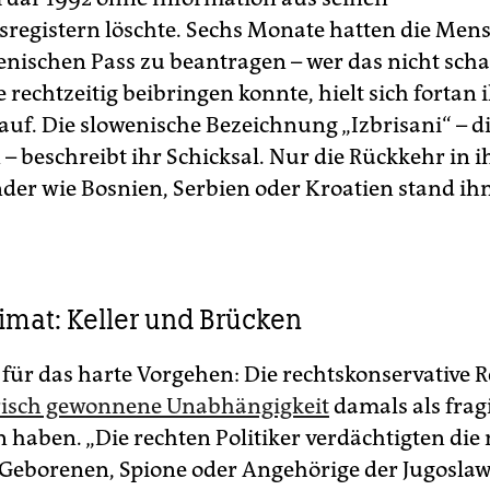
sregistern löschte. Sechs Monate hatten die Mens
erkennung: spät und spärlich
enischen Pass zu beantragen – wer das nicht scha
t 2010 veröffentlichte das slowenische Innenministerium
e rechtzeitig beibringen konnte, hielt sich fortan i
len, nach denen 25.671 Menschen „izbrisani“, also ausgelösc
auf. Die slowenische Bezeichnung „Izbrisani“ – d
den. Das entspricht etwa 1 Prozent der Bevölkerung. Ein
raufhin auf den Weg gebrachtes Gesetz ermöglichte es
– beschreibt ihr Schicksal. Nur die Rückkehr in i
senden „Ausgelöschten“, die noch in Slowenien waren, ihren
der wie Bosnien, Serbien oder Kroatien stand ih
tus wiederzuerlangen sowie finanzielle Entschädigungen zu
alten.
 temporäre Gesetz lief jedoch 2013 aus. Seitdem gab es für 
roffenen keine Möglichkeiten mehr, ihren Status als
sgelöschte zu regeln. Den eigenen Status zurückzugewinnen
mat: Keller und Brücken
nn heutzutage in Slowenien immer noch Jahre dauern.
 neues Gesetz, das die Status­frage der Izbrisani erleichtern 
für das harte Vorgehen: Die rechtskonservative 
ere Entschädigungen festschreiben würde, ist derzeit nicht 
risch gewonnene Unabhängigkeit
damals als fragi
anung.
(taz)
haben. „Die rechten Politiker verdächtigten die 
Geborenen, Spione oder Angehörige der Jugosla