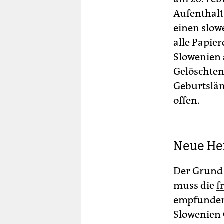
Aufenthalt
An
einen slow
Ers
alle Papier
Zah
Slowenien 
wur
da
Gelöschten 
Tau
Geburtslän
Sta
erh
offen.
Das
Bet
Au
Neue Hei
ka
Ein
Der Grund 
höh
muss die
f
Pl
empfunden 
Slowenien 