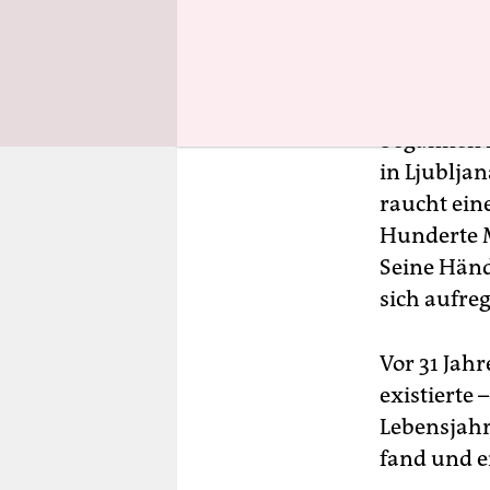
das Land, 
Bürger zu 
„Mein Antr
begannen m
in Ljubljan
raucht eine
Hunderte M
Seine Händ
sich aufreg
Vor 31 Jahr
existierte 
Lebensjahr
fand und e