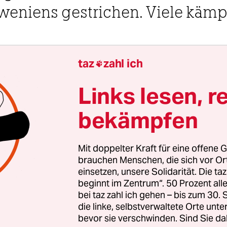
oweniens gestrichen. Viele käm
taz
zahl ich
5 Uhr

Links lesen, r
Ljubljana
Clara Nack
bekämpfen
i Stunden wartet Irfan Beširević hinter hundert 
Mit doppelter Kraft für eine offene G
nschen vor dem Verwaltungsbüro in Ljubljana. Es
brauchen Menschen, die sich vor O
einsetzen, unsere Solidarität. Die ta
vember 1991, Beširević will die Staatsbürgerschaft
beginnt im Zentrum“. 50 Prozent a
gründeten Republik Slowenien beantragen. Er hat
bei taz zahl ich gehen – bis zum 30
chleppt, obwohl er Tage zuvor, nach einem schw
die linke, selbstverwaltete Orte unte
, erst aus dem Koma erwacht ist. Aber die Zeit re
bevor sie verschwinden. Sind Sie da