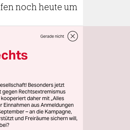
pfen noch heute um
teilen
Gerade nicht
echts
anderen
esellschaft! Besonders jetzt
 ist
rt gegen Rechtsextremismus
z kooperiert daher mit „Alles
 der frisch
ller Einnahmen aus Anmeldungen
 sich
. September – an die Kampagne,
eren
rstützt und Freiräume sichern will,
nnt, wenn
bei?