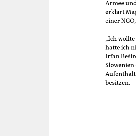
Armee und 
erklärt Maj
einer NGO, 
„Ich wollte
hatte ich n
Irfan Beši
Slowenien 
Aufenthalt
besitzen.