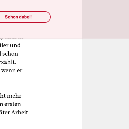
zt, um
Schon dabei!
ten. Ab da
ipentisch
Bier und
l schon
zählt.
 wenn er
icht mehr
em ersten
ter Arbeit