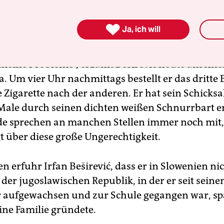
das man sein Zuhause nennt, einem eine Frist set
werden.

Ja, ich will
ag wurde abgelehnt und mein Ausweis zerschnit
eine Probleme“, erzählt Beširević heute am Kne
a. Um vier Uhr nachmittags bestellt er das dritte 
 Zigarette nach der anderen. Er hat sein Schicksa
ale durch seinen dichten weißen Schnurrbart er
e sprechen an manchen Stellen immer noch mit,
t über diese große Ungerechtigkeit.
en erfuhr Irfan Beširević, dass er in Slowenien n
– der jugoslawischen Republik, in der er seit sein
 aufgewachsen und zur Schule gegangen war, spä
ine Familie gründete.