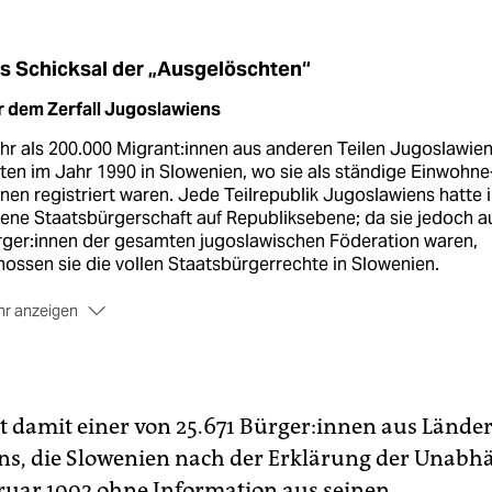
s Schicksal der „Ausgelöschten“
r dem Zerfall Jugoslawiens
r als 200.000 Mi­gran­t:in­nen aus anderen Teilen Jugoslawie
ten im Jahr 1990 in Slowenien, wo sie als ständige Ein­woh­ne
n­nen registriert waren. Jede Teilrepublik Jugoslawiens hatte 
ene Staatsbürgerschaft auf Republiks­ebene; da sie jedoch a
­ge­r:in­nen der gesamten jugoslawischen Föderation waren,
ossen sie die vollen Staatsbürgerrechte in Slowenien.
r anzeigen
abhängigkeitskrieg
26. Juni 1991 begann Slowenien als erster Teilstaat einen
hntägigen Unabhängigkeitskrieg gegen Jugoslawien. Nach d
abhängigkeit konnten dauerhaft ansässige Personen in eine
st damit einer von 25.671 Bür­ge­r:in­nen aus Lände
chsmonatigen Zeitraum die slowenische Staats­bürgerschaft
ns, die Slowenien nach der Erklärung der Unabh
ntragen. Am 26. Februar 1992 wurden diejenigen ohne gülti
ruar 1992 ohne Information aus seinen
rag aus dem Register der ständigen Ein­woh­ne­r:in­nen gelösc