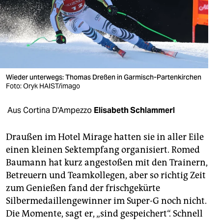
berlin
nord
wahrheit
verlag
Wieder unterwegs: Thomas Dreßen in Garmisch-Partenkirchen
verlag
Foto: Oryk HAIST/imago
veranstaltungen
Aus Cortina D'Ampezzo
Elisabeth Schlammerl
shop
Draußen im Hotel Mirage hatten sie in aller Eile
fragen & hilfe
einen kleinen Sektempfang organisiert. Romed
Baumann hat kurz angestoßen mit den Trainern,
unterstützen
Betreuern und Teamkollegen, aber so richtig Zeit
abo
zum Genießen fand der frischgekürte
Silbermedaillengewinner im Super-G noch nicht.
genossenschaft
Die Momente, sagt er, „sind gespeichert“. Schnell