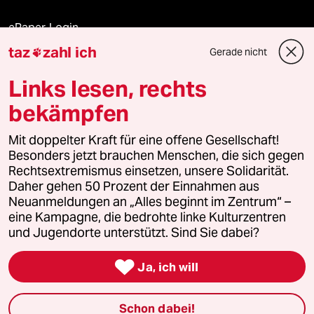
ePaper Login
taz
zahl ich
Gerade nicht

Downloads für Abonnierende
Links lesen, rechts
bekämpfen
© 2026 taz Verlags und Vertriebs GmbH
Mit doppelter Kraft für eine offene Gesellschaft!
Alle Rechte vorbehalten. Bei rechtlichen Fragen oder für Genehmigungen
wenden Sie sich bitte an
lizenzen@taz.de
Besonders jetzt brauchen Menschen, die sich gegen
Rechtsextremismus einsetzen, unsere Solidarität.
Daher gehen 50 Prozent der Einnahmen aus
Feedback
Redaktionsstatut
Kommune-Richtlinien
KI-
Neuanmeldungen an „Alles beginnt im Zentrum“ –
eine Kampagne, die bedrohte linke Kulturzentren
Leitlinie
Informant
Datenschutz
Impressum
AGB
und Jugendorte unterstützt. Sind Sie dabei?
Seitenwende
Einwilligungen widerrufen (Ads)

Ja, ich will
Schon dabei!