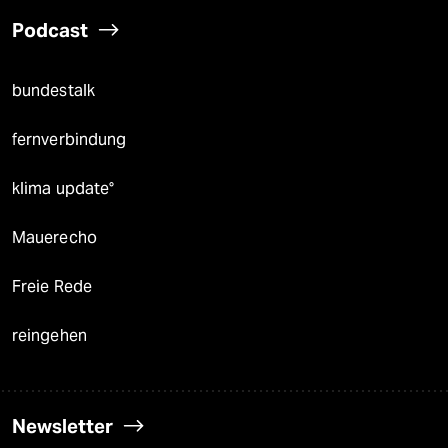
Podcast
bundestalk
fernverbindung
klima update°
Mauerecho
Freie Rede
reingehen
Newsletter