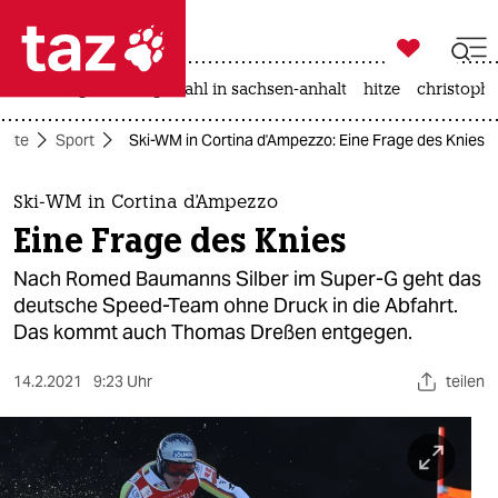

taz zahl ich
iran-krieg
landtagswahl in sachsen-anhalt
hitze
christophe

taz zahl ich
seite
Sport
Ski-WM in Cortina d'Ampezzo: Eine Frage des Knies
taz zahl ich
themen
Ski-WM in Cortina d'Ampezzo
Eine Frage des Knies
politik
Nach Romed Baumanns Silber im Super-G geht das
öko
deutsche Speed-Team ohne Druck in die Abfahrt.
Das kommt auch Thomas Dreßen entgegen.
gesellschaft
14.2.2021
9:23 Uhr
teilen
kultur
sport