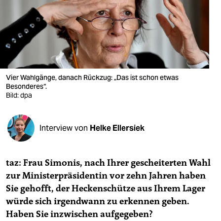
berlin
nord
wahrheit
verlag
Vier Wahlgänge, danach Rückzug: „Das ist schon etwas
verlag
Besonderes“.
Bild: dpa
veranstaltungen
shop
Interview von
Helke Ellersiek
fragen & hilfe
taz: Frau Simonis, nach Ihrer gescheiterten Wahl
unterstützen
zur Ministerpräsidentin vor zehn Jahren haben
abo
Sie gehofft, der Heckenschütze aus Ihrem Lager
würde sich irgendwann zu erkennen geben.
genossenschaft
Haben Sie inzwischen aufgegeben?