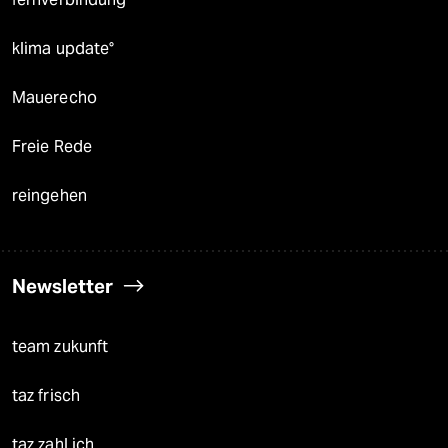
klima update°
Mauerecho
Freie Rede
reingehen
Newsletter
team zukunft
taz frisch
taz zahl ich