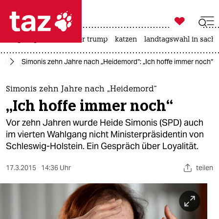

taz zahl ich
bergsteigen
usa unter trump
katzen
landtagswahl in sachs

taz zahl ich
nd
Simonis zehn Jahre nach „Heidemord“: „Ich hoffe immer noch“
taz zahl ich
themen
Simonis zehn Jahre nach „Heidemord“
„Ich hoffe immer noch“
politik
Vor zehn Jahren wurde Heide Simonis (SPD) auch
öko
im vierten Wahlgang nicht Ministerpräsidentin von
Schleswig-Holstein. Ein Gespräch über Loyalität.
gesellschaft
17.3.2015
14:36 Uhr
teilen
kultur
sport