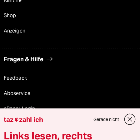
Kantine
Shop
Anzeigen
Fragen & Hilfe
Feedback
Aboservice
ePaper Login
taz
zahl ich
Gerade nicht

Downloads für Abonnierende
Links lesen, rechts