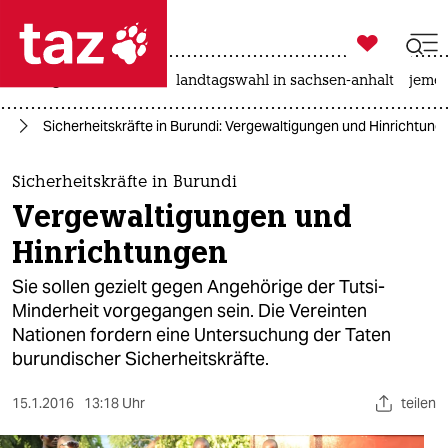

taz zahl ich
niedrigwasser
rente
landtagswahl in sachsen-anhalt
jeme

taz zahl ich
ka
Sicherheitskräfte in Burundi: Vergewaltigungen und Hinrichtung
taz zahl ich
themen
Sicherheitskräfte in Burundi
Vergewaltigungen und
politik
Hinrichtungen
öko
Sie sollen gezielt gegen Angehörige der Tutsi-
Minderheit vorgegangen sein. Die Vereinten
gesellschaft
Nationen fordern eine Untersuchung der Taten
burundischer Sicherheitskräfte.
kultur
sport
15.1.2016
13:18 Uhr
teilen