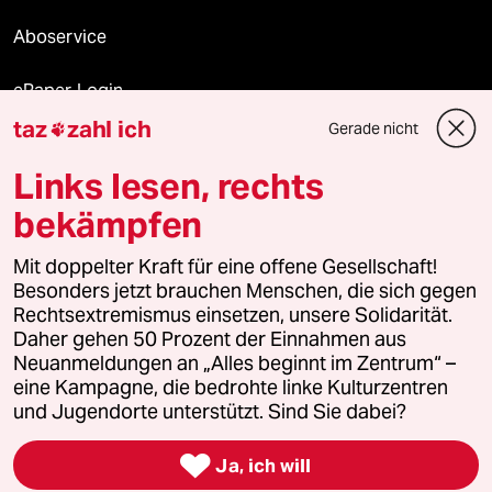
Aboservice
ePaper Login
taz
zahl ich
Gerade nicht

Downloads für Abonnierende
Links lesen, rechts
bekämpfen
© 2026 taz Verlags und Vertriebs GmbH
Alle Rechte vorbehalten. Bei rechtlichen Fragen oder für Genehmigungen
Mit doppelter Kraft für eine offene Gesellschaft!
wenden Sie sich bitte an
lizenzen@taz.de
Besonders jetzt brauchen Menschen, die sich gegen
Rechtsextremismus einsetzen, unsere Solidarität.
Daher gehen 50 Prozent der Einnahmen aus
Feedback
Redaktionsstatut
Kommune-Richtlinien
KI-
Neuanmeldungen an „Alles beginnt im Zentrum“ –
eine Kampagne, die bedrohte linke Kulturzentren
Leitlinie
Informant
Datenschutz
Impressum
AGB
und Jugendorte unterstützt. Sind Sie dabei?
Seitenwende
Einwilligungen widerrufen (Ads)

Ja, ich will