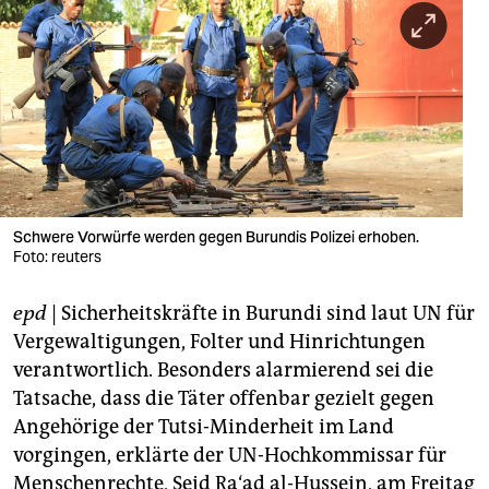
berlin
nord
wahrheit
verlag
verlag
veranstaltungen
Schwere Vorwürfe werden gegen Burundis Polizei erhoben.
Foto: reuters
shop
epd
| Sicherheitskräfte in Burundi sind laut UN für
fragen & hilfe
Vergewaltigungen, Folter und Hinrichtungen
unterstützen
verantwortlich. Besonders alarmierend sei die
Tatsache, dass die Täter offenbar gezielt gegen
abo
Angehörige der Tutsi-Minderheit im Land
genossenschaft
vorgingen, erklärte der UN-Hochkommissar für
Menschenrechte, Seid Ra‘ad al-Hussein, am Freitag