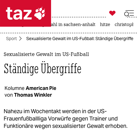

taz zahl ich
iran-krieg
landtagswahl in sachsen-anhalt
hitze
christophe

taz zahl ich
Sport
Sexualisierte Gewalt im US-Fußball: Ständige Übergriffe
taz zahl ich
themen
Sexualisierte Gewalt im US-Fußball
Ständige Übergriffe
politik
öko
Kolumne
American Pie
von
Thomas Winkler
gesellschaft
kultur
Nahezu im Wochentakt werden in der US-
Frauenfußballliga Vorwürfe gegen Trainer und
sport
Funktionäre wegen sexualisierter Gewalt erhoben.