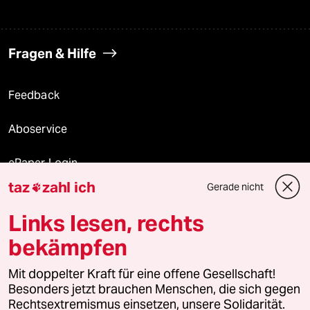
Fragen & Hilfe
Feedback
Aboservice
ePaper Login
taz
zahl ich
Gerade nicht

Downloads für Abonnierende
Links lesen, rechts
bekämpfen
© 2026 taz Verlags und Vertriebs GmbH
Mit doppelter Kraft für eine offene Gesellschaft!
Alle Rechte vorbehalten. Bei rechtlichen Fragen oder für Genehmigungen
wenden Sie sich bitte an
lizenzen@taz.de
Besonders jetzt brauchen Menschen, die sich gegen
Rechtsextremismus einsetzen, unsere Solidarität.