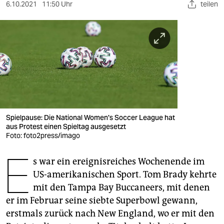
berlin
6.10.2021
11:50 Uhr
teilen
nord
wahrheit
verlag
verlag
veranstaltungen
Spielpause: Die National Women's Soccer League hat
shop
aus Protest einen Spieltag ausgesetzt
Foto: foto2press/imago
fragen & hilfe
E
s war ein ereignisreiches Wochenende im
unterstützen
US-amerikanischen Sport. Tom Brady kehrte
abo
mit den Tampa Bay Bucca­neers, mit denen
er im Februar seine siebte Superbowl gewann,
genossenschaft
erstmals zurück nach New England, wo er mit den