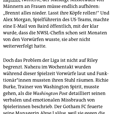
Männern an Frauen müsse endlich aufhören:
„Brennt alles nieder. Lasst ihre Köpfe rollen!“ Und
Alex Morgan, Spielführerin des US-Teams, machte
eine E-Mail von Baird öffentlich, mit der klar
wurde, dass die NWSL-Chefin schon seit Monaten
von den Vorwürfen wusste, sie aber nicht
weiterverfolgt hatte.
Doch das Problem der Liga ist nicht auf Riley
begrenzt. Nahezu im Wochentakt wurden
während dieser Spielzeit Vorwürfe laut und Funk­
tio­nä­r*in­nen mussten ihren Stuhl räumen. Richie
Burke, Trainer von Washington Spirit, musste
gehen, als die
Washington Post
detailliert seinen
verbalen und emotionalen Missbrauch von
Spielerinnen beschrieb. Der Gotham FC feuerte
seine Managerin Alyse LaHue, weil sie gegen die