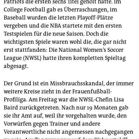
epaper login
Patriots die ersten sechs Titel geholt hatte. Im
College Football gab es Überraschungen, im
Baseball wurden die letzten Playoff-Plätze
vergeben und die NBA startete mit den ersten
Testspielen für die neue Saison. Doch die
wichtigsten Spiele waren wohl die, die gar nicht
erst stattfanden: Die National Women’s Soccer
League (NWSL) hatte ihren kompletten Spieltag
abgesagt.
Der Grund ist ein Missbrauchsskandal, der immer
weitere Kreise zieht in der Frauenfußball-
Profiliga. Am Freitag war die NWSL-Chefin Lisa
Baird zurückgetreten. Nach nur 19 Monaten gab
sie ihr Amt auf, weil ihr vorgehalten wurde, den
Vorwürfen gegen Trainer und andere
Verantwortliche nicht angemessen nachgegangen