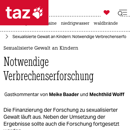

taz zahl ich
hitze
krieg in der ukraine
niedrigwasser
waldbrände

taz zahl ich
nd
Sexualisierte Gewalt an Kindern: Notwendige Verbrechenserfor
taz zahl ich
Sexualisierte Gewalt an Kindern
themen
Notwendige
politik
Verbrechenserforschung
öko
gesellschaft
Gastkommentar von
Meike Baader
und
Mechthild Wolff
kultur
Die Finanzierung der Forschung zu sexualisierter
Gewalt läuft aus. Neben der Umsetzung der
sport
Ergebnisse sollte auch die Forschung fortgesetzt