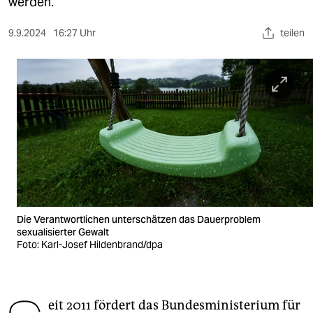
berlin
werden.
nord
9.9.2024
16:27 Uhr
teilen
wahrheit
verlag
verlag
veranstaltungen
shop
fragen & hilfe
Die Verantwortlichen unterschätzen das Dauerproblem
unterstützen
sexualisierter Gewalt
Foto: Karl-Josef Hildenbrand/dpa
abo
genossenschaft
eit 2011 fördert das Bundesministerium für