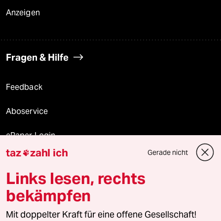
Anzeigen
Fragen & Hilfe
Feedback
Aboservice
ePaper Login
taz
zahl ich
Gerade nicht

Downloads für Abonnierende
Links lesen, rechts
bekämpfen
© 2026 taz Verlags und Vertriebs GmbH
Mit doppelter Kraft für eine offene Gesellschaft!
Alle Rechte vorbehalten. Bei rechtlichen Fragen oder für Genehmigungen
wenden Sie sich bitte an
lizenzen@taz.de