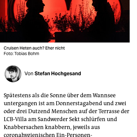
berlin
nord
wahrheit
verlag
Cruisen Heten auch? Eher nicht
Foto: Tobias Bohm
verlag
veranstaltungen
Von
Stefan Hochgesand
shop
fragen & hilfe
Spätestens als die Sonne über dem Wannsee
unterstützen
untergangen ist am Donnerstagabend und zwei
oder drei Dutzend Menschen auf der Terrasse der
abo
LCB-Villa am Sandwerder Sekt schlürfen und
genossenschaft
Knabbersachen knabbern, jeweils aus
coronahygienischen Ein-Personen-