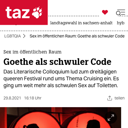

taz zahl ich
niedrigwasser
rente
landtagswahl in sachsen-anhalt
hybri

taz zahl ich
LGBTQIA
Sex im öffentlichen Raum: Goethe als schwuler Code
taz zahl ich
themen
Sex im öffentlichen Raum
Goethe als schwuler Code
politik
Das Literarische Colloquium lud zum dreitägigen
öko
queeren Festival rund ums Thema Cruising ein. Es
ging um weit mehr als schwulen Sex auf Toiletten.
gesellschaft
29.8.2021
16:18 Uhr
teilen
kultur
sport