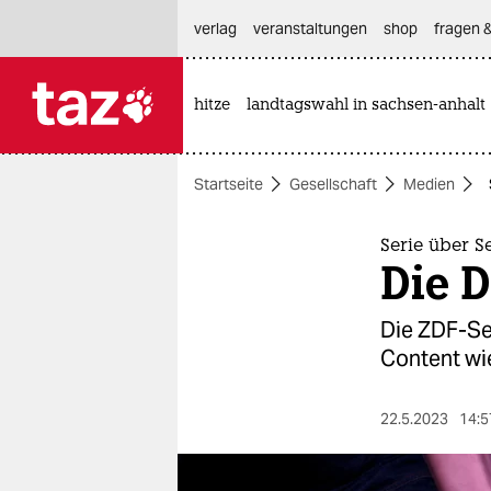
hautnavigation anspringen
hauptinhalt anspringen
footer anspringen
verlag
veranstaltungen
shop
fragen &
hitze
landtagswahl in sachsen-anhalt

taz zahl ich
taz zahl ich
Startseite
Gesellschaft
Medien
themen
politik
Serie über S
Die D
öko
Die ZDF-Ser
gesellschaft
Content wi
kultur
22.5.2023
14:5
sport