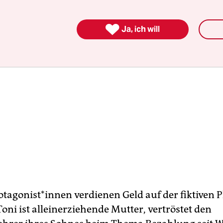

Ja, ich will
ot­ago­nis­t*in­nen verdienen Geld auf der fiktiven 
oni ist alleinerziehende Mutter, vertröstet den