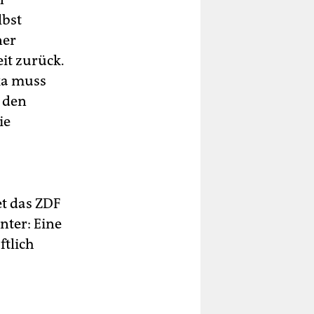
lbst
ner
it zurück.
ka muss
 den
ie
et das ZDF
nter: Eine
ftlich