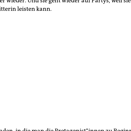
r wieder. Und sie geht wieder auf Partys, weil sie 
tterin leisten kann.
den, in die man die Prot­ago­nis­t*in­nen zu Begin