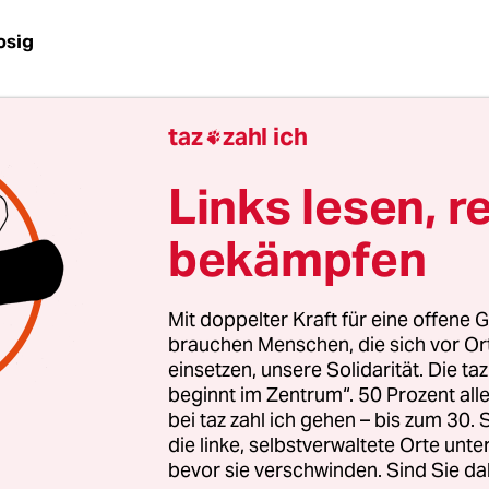
osig
rstar
Michael Wendler
und seine Frau Laura Müll
taz
zahl ich

le einen beachtlichen Teil ihres Einkommens dam
 und die Rapperin Katja Krasavice hat ihr sogar 
Links lesen, r
der Social-Media-Plattform
OnlyFans
, auf der vo
Inhalte gegen Bezahlung angeboten werden.
bekämpfen
eift das Phänomen in seiner sechsteiligen Serie 
Mit doppelter Kraft für eine offene G
auf. „Nie war es so leicht, erotische Bilder und Vid
brauchen Menschen, die sich vor O
eren, hochzuladen und mit anderen zu teilen“, he
einsetzen, unsere Solidarität. Die ta
beginnt im Zentrum“. 50 Prozent a
gstext. „
Sexarbeit, so ein Standpunkt, würde d
bei taz zahl ich gehen – bis zum 30
cher, da selbstbestimmter
. Doch ist das wirklich s
die linke, selbstverwaltete Orte unte
är?“
bevor sie verschwinden. Sind Sie da