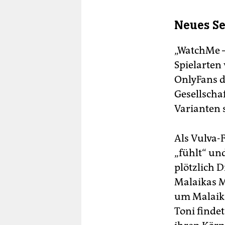
Neues Se
„WatchMe – 
Spielarten
OnlyFans d
Gesellscha
Varianten 
Als Vulva-F
„fühlt“ un
plötzlich D
Malaikas Ma
um Malaika
Toni finde