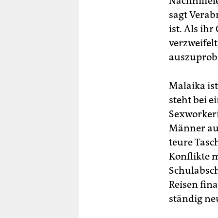
Nachhilfel
sagt Verab
ist. Als ih
verzweifel
auszuprob
Malaika is
steht bei e
Sexworkeri
Männer auf
teure Tasc
Konflikte m
Schulabsch
Reisen fin
ständig ne