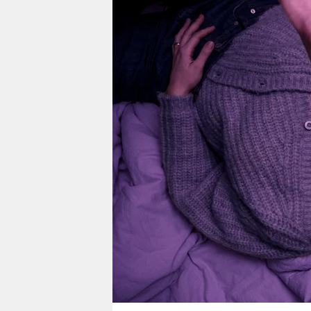
berlin
nord
wahrheit
verlag
verlag
veranstaltungen
shop
fragen & hilfe
unterstützen
abo
genossenschaft