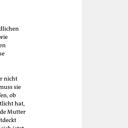
edlichen
wie
hen
se
r nicht
muss sie
fen, ob
licht hat,
nde Mutter
tdeckt