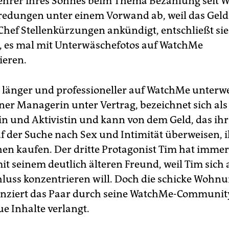
ehrer ihres Sohnes beim Thema Bezahlung seit 
redungen unter einem Vorwand ab, weil das Gel
r Chef Stellenkürzungen ankündigt, entschließt sie
t, es mal mit Unterwäschefotos auf WatchMe
ieren.
t länger und professioneller auf WatchMe unterwe
iner Managerin unter Vertrag, bezeichnet sich als
n und Aktivistin und kann von dem Geld, das ihr
 der Suche nach Sex und Intimität überweisen, 
hen kaufen. Der dritte Protagonist Tim hat immer
it seinem deutlich älteren Freund, weil Tim sich 
luss konzentrieren will. Doch die schicke Wohn
anziert das Paar durch seine WatchMe-Community
ue Inhalte verlangt.