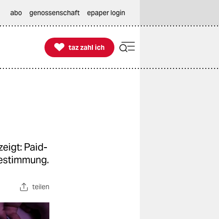
abo
genossenschaft
epaper login

taz zahl ich
taz zahl ich
eigt: Paid-
bestimmung.
teilen