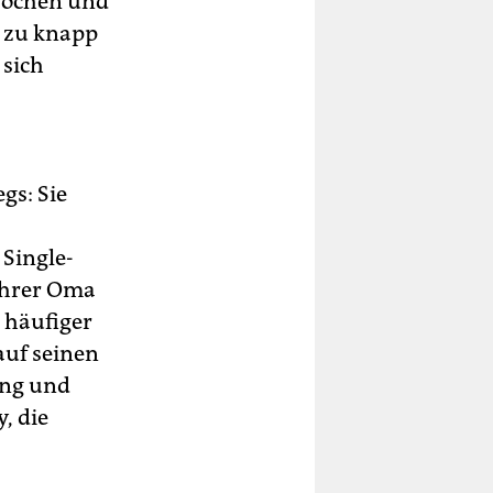
Wochen und
d zu knapp
 sich
gs: Sie
 Single-
ihrer Oma
 häufiger
auf seinen
ung und
, die