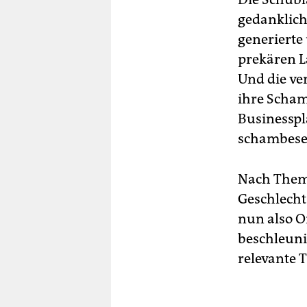
gedanklich 
generierte
prekären L
Und die ve
ihre Scham
Businesspl
schambeset
Nach Them
Geschlecht
nun also On
beschleuni
relevante 