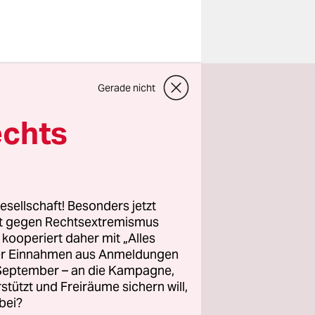
er dürften
Gerade nicht
it
einen Song
echts
rrangig
„WatchMe –
esellschaft! Besonders jetzt
eos selbst
rt gegen Rechtsextremismus
ißt es im
z kooperiert daher mit „Alles
ller Einnahmen aus Anmeldungen
adurch
. September – an die Kampagne,
o
rstützt und Freiräume sichern will,
bei?