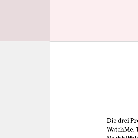
Die drei Pr
WatchMe. T