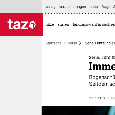
hautnavigation anspringen
hauptinhalt anspringen
footer anspringen
verlag
veranstaltungen
shop
fragen &
hitze
surfen
landtagswahl in sachse

taz zahl ich
taz zahl ich
Startseite
Berlin
Serie: Fünf für die
themen
politik
Serie: Fünf f
Immer
öko
Bogenschütz
gesellschaft
Seitdem sch
kultur
31.7.2019
10:0
sport