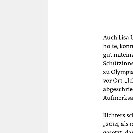
Auch Lisa 
holte, kon
gut mitein
Schützinne
zu Olympia.
vor Ort. „
abgeschrie
Aufmerksam
Richters s
„2014, als 
gesetzt, da