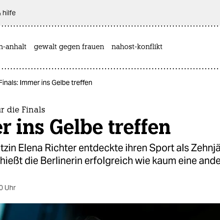
 hilfe
n-anhalt
gewalt gegen frauen
nahost-konflikt
 Finals: Immer ins Gelbe treffen
ür die Finals
 ins Gelbe treffen
in Elena Richter entdeckte ihren Sport als Zehnjä
ießt die Berlinerin erfolgreich wie kaum eine ande
0 Uhr