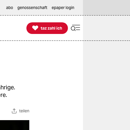
abo
genossenschaft
epaper login

taz zahl ich
taz zahl ich
hrige.
re.
teilen