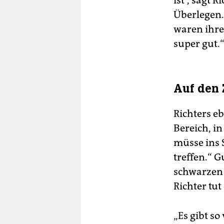
ist“, sagt 
Überlegen.
waren ihre
super gut.
Auf den 
Richters eb
Bereich, i
müsse ins 
treffen.“ G
schwarzen R
Richter tut
„Es gibt s