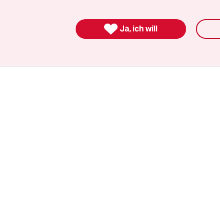
ausen. Seit sie zehn Jahre alt ist, schießt sie Pf
Ich war nie die beste Leichtathletin. Da hat mir das

Ja, ich will
en gefallen, ich dachte: Hey, da bin ich gut. Und 
ählt sie lachend.