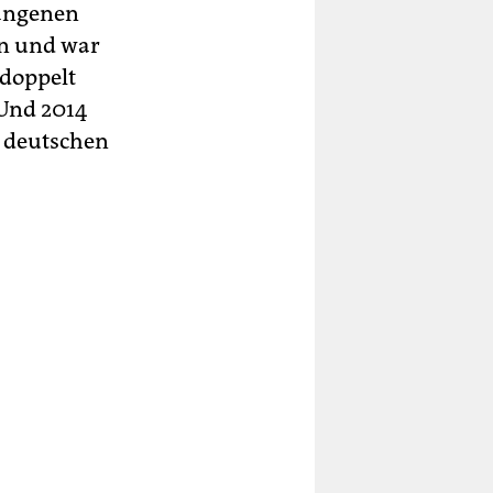
rgangenen
an und war
 doppelt
 Und 2014
n deutschen