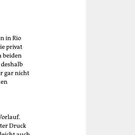
n in Rio
e privat
n beiden
 deshalb
r gar nicht
hen
Vorlauf.
nter Druck
lleicht auch