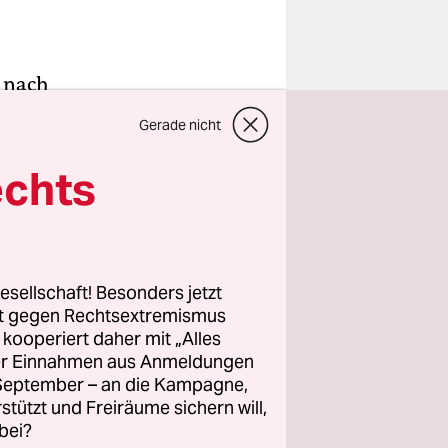
g nach
öcher,
Gerade nicht
rte
alten.
echts
seite etwas
zieht die
berührt.
sich, der
esellschaft! Besonders jetzt
rt gegen Rechtsextremismus
folgen.
z kooperiert daher mit „Alles
e.
ller Einnahmen aus Anmeldungen
. September – an die Kampagne,
rstützt und Freiräume sichern will,
bei?
ortforum