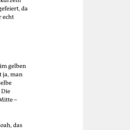
ch kurzem
efeiert, da
 echt
 im gelben
 ja, man
Gelbe
. Die
Mitte –
Boah, das