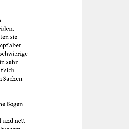
m
eiden,
ten sie
mpf aber
 schwierige
in sehr
f sich
in Sachen
hne Bogen
l und nett