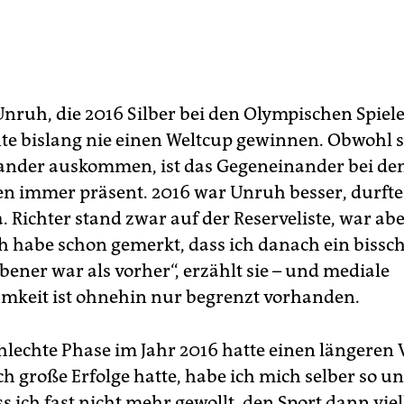
Unruh, die 2016 Silber bei den Olympischen Spiele
nte bislang nie einen Weltcup gewinnen. Obwohl si
ander auskommen, ist das Gegeneinander bei de
n immer präsent. 2016 war Unruh besser, durfte
 Richter stand zwar auf der Reserveliste, war abe
Ich habe schon gemerkt, dass ich danach ein bissc
bener war als vorher“, erzählt sie – und mediale
keit ist ohnehin nur begrenzt vorhanden.
chlechte Phase im Jahr 2016 hatte einen längeren 
ich große Erfolge hatte, habe ich mich selber so u
ss ich fast nicht mehr gewollt, den Sport dann vie