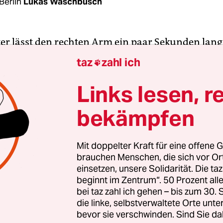
Berlin
Lukas Waschbüsch
ter lässt den rechten Arm ein paar Sekunden lan
en, um ihn zu lockern. Dann greift sie in ihren K
taz
zahl ich

n Pfeil heraus. Um ihren linken Arm sind zwei Gu
ie eine etwa 15 Zentimeter lange Plastikschiene h
Links lesen, r
ehne des Bogens ausfedert, könnte die Arm­innen
bekämpfen
 deshalb der Schutz. Richter legt den Pfeil an, 
rei Fingern zurück, bis sie fast ihre Nasenspitze 
st fokussiert, Richter atmet ruhig. Die Finger lösen 
Mit doppelter Kraft für eine offene G
brauchen Menschen, die sich vor O
ßt in die Luft. Mit bloßem Auge ist er kaum zu ver
einsetzen, unsere Solidarität. Die ta
mpfes Ploppen, der Pfeil steckt in der Zielscheib
beginnt im Zentrum“. 50 Prozent a
bei taz zahl ich gehen – bis zum 30
 Bogenschützin und trainiert mit ihren
die linke, selbstverwaltete Orte unte
bevor sie verschwinden. Sind Sie da
skollegInnen auf einer buckeligen Wiese im Sp