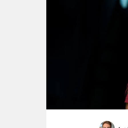
berlin
nord
wahrheit
verlag
verlag
veranstaltungen
shop
fragen & hilfe
unterstützen
abo
genossenschaft