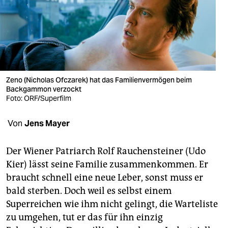
berlin
nord
wahrheit
verlag
Zeno (Nicholas Ofczarek) hat das Familienvermögen beim
verlag
Backgammon verzockt
Foto: ORF/Superfilm
veranstaltungen
Von
Jens Mayer
shop
fragen & hilfe
Der Wiener Patriarch Rolf Rauchensteiner (Udo
Kier) lässt seine Familie zusammenkommen. Er
unterstützen
braucht schnell eine neue Leber, sonst muss er
abo
bald sterben. Doch weil es selbst einem
Superreichen wie ihm nicht gelingt, die Warteliste
genossenschaft
zu umgehen, tut er das für ihn einzig