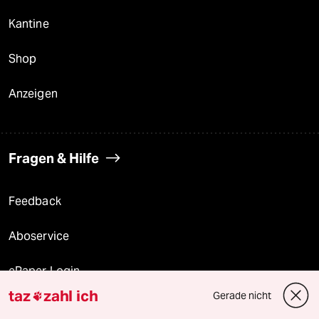
Kantine
Shop
Anzeigen
Fragen & Hilfe
Feedback
Aboservice
ePaper Login
taz
zahl ich
Gerade nicht

Downloads für Abonnierende