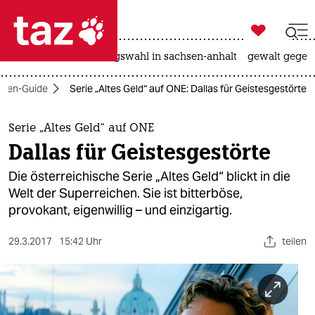

taz zahl ich
hitze
surfen
landtagswahl in sachsen-anhalt
gewalt gegen

taz zahl ich
rien-Guide
Serie „Altes Geld“ auf ONE: Dallas für Geistesgestörte
taz zahl ich
themen
Serie „Altes Geld“ auf ONE
Dallas für Geistesgestörte
politik
Die österreichische Serie „Altes Geld“ blickt in die
öko
Welt der Superreichen. Sie ist bitterböse,
provokant, eigenwillig – und einzigartig.
gesellschaft
29.3.2017
15:42 Uhr
teilen
kultur
sport