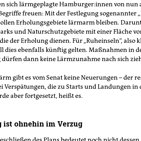
n sich lärmgeplagte Ham­bur­ge­r:in­nen von nun
Begriffe freuen: Mit der Festlegung sogenannter 
sollen Erholungsgebiete lärmarm bleiben. Darunt
Parks und Naturschutzgebiete mit einer Fläche vo
die der Erholung dienen. Für „Ruheinseln“, also k
oll dies ebenfalls künftig gelten. Maßnahmen in d
dürfen dann keine Lärmzunahme nach sich zie
ärm gibt es vom Senat keine Neuerungen – der res
 Verspätungen, die zu Starts und Landungen in 
de aber fortgesetzt, heißt es.
ist ohnehin im Verzug
eschließen des Plans bedeutet noch nicht dessen