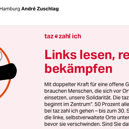
 Hamburg
André Zuschlag
herrschte auf Seiten des Senats Stille darüber, wa
taz
zahl ich

Lärm in der Stadt unternehmen will. Nun hat
tor Jens Kerstan (Grüne) den neuen Lärm­aktion
Links lesen, r
bekämpfen
en ganzen Strauß an Maßnahmen stellte Kerstan
or – von der Festlegung sogenannter „Ruhiger Ge
Mit doppelter Kraft für eine offene G
 Tempolimits in der Nacht bis hin zu restriktiver
brauchen Menschen, die sich vor O
einsetzen, unsere Solidarität. Die ta
gegen den Fluglärm. Der Fokus jedoch ist klar: „
beginnt im Zentrum“. 50 Prozent a
mweltprobleme, die wir nicht überhören könne
bei taz zahl ich gehen – bis zum 30
 deren Hauptverursacher der Straßenverkehr ist“
die linke, selbstverwaltete Orte unte
bevor sie verschwinden. Sind Sie da