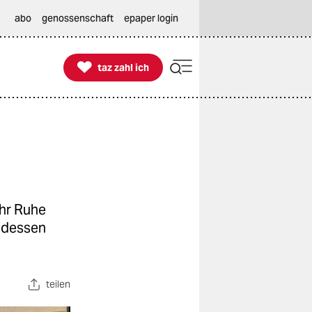
abo
genossenschaft
epaper login

taz zahl ich
taz zahl ich
ehr Ruhe
 dessen
teilen