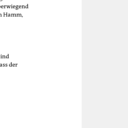
überwiegend
 in Hamm,
ind
ass der