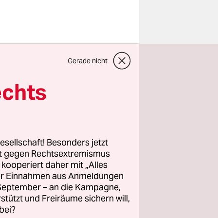
s er weiter
Gerade nicht
splan
echts
 am
biete“ über
esellschaft! Besonders jetzt
en
rt gegen Rechtsextremismus
z kooperiert daher mit „Alles
Es gibt in
ller Einnahmen aus Anmeldungen
n und
. September – an die Kampagne,
, sagte
rstützt und Freiräume sichern will,
bei?