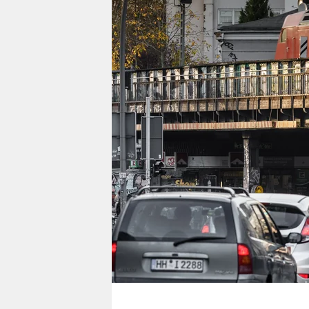
berlin
nord
wahrheit
verlag
verlag
veranstaltungen
shop
fragen & hilfe
unterstützen
abo
genossenschaft