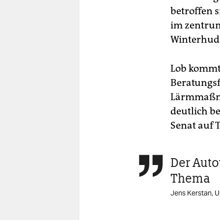
betroffen 
im zentrum
Winterhude 
Lob kommt 
Beratungsf
Lärmmaßna
deutlich b
Senat auf T
Der Autov

Thema
Jens Kerstan, 