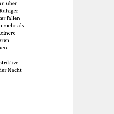
 an über
„Ruhiger
er fallen
n mehr als
leinere
eren
hen.
triktive
der Nacht