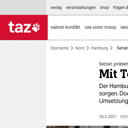
hautnavigation anspringen
hauptinhalt anspringen
footer anspringen
verlag
veranstaltungen
shop
fragen &
nahost-konflikt
usa unter trump
lan

taz zahl ich
taz zahl ich
Startseite
Nord
Hamburg
Senat 
themen
politik
Senat präse
Mit T
öko
Der Hambur
gesellschaft
sorgen. Do
Umsetzung
kultur
sport
26.5.2021
10:5