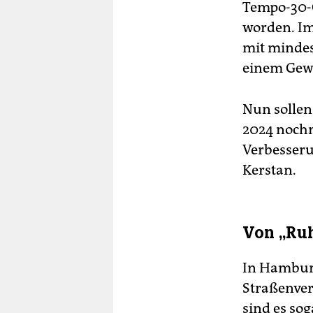
Tempo-30-G
worden. Im
mit mindest
einem Gewe
Nun solle
2024 nochm
Verbesseru
Kerstan.
Von „Ruh
In Hambur
Straßenver
sind es so