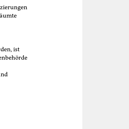
uzierungen
 räumte
den, ist
nnenbehörde
und