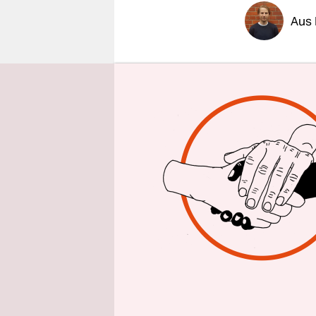
epaper login
Aus
Drei Jahre 
gegen den 
Umweltsena
vorgestellt.
Gleich ein
Dienstag v
zusätzliche
Maßnahmen 
Hamburg U
dürfen und
Kerstan.