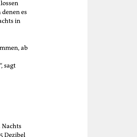
hlossen
n denen es
achts in
ommen, ab
, sagt
. Nachts
5 Dezibel