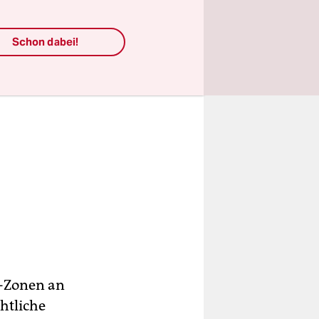
Schon dabei!
0-Zonen an
htliche