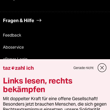
Fragen & Hilfe
Feedback
Aboservice
ePaper Login
taz
zahl ich
Gerade nicht

Downloads für Abonnierende
Links lesen, rechts
bekämpfen
© 2026 taz Verlags und Vertriebs GmbH
Mit doppelter Kraft für eine offene Gesellschaft!
Alle Rechte vorbehalten. Bei rechtlichen Fragen oder für Genehmigungen
wenden Sie sich bitte an
lizenzen@taz.de
Besonders jetzt brauchen Menschen, die sich gegen
Rechtsextremismus einsetzen, unsere Solidarität.