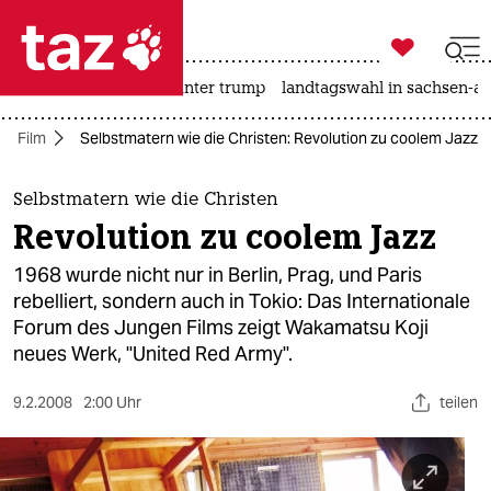

taz zahl ich
nahost-konflikt
usa unter trump
landtagswahl in sachsen-an

taz zahl ich
Film
Selbstmatern wie die Christen: Revolution zu coolem Jazz
taz zahl ich
themen
Selbstmatern wie die Christen
Revolution zu coolem Jazz
politik
1968 wurde nicht nur in Berlin, Prag, und Paris
öko
rebelliert, sondern auch in Tokio: Das Internationale
Forum des Jungen Films zeigt Wakamatsu Koji
gesellschaft
neues Werk, "United Red Army".
kultur
9.2.2008
2:00 Uhr
teilen
sport