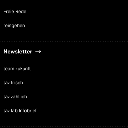
Freie Rede
reingehen
Newsletter
team zukunft
taz frisch
taz zahl ich
taz lab Infobrief