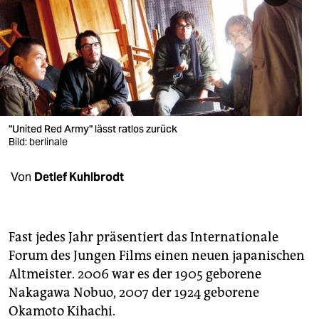
berlin
nord
wahrheit
verlag
verlag
"United Red Army" lässt ratlos zurück
Bild: berlinale
veranstaltungen
Von
Detlef Kuhlbrodt
shop
fragen & hilfe
unterstützen
Fast jedes Jahr präsentiert das Internationale
Forum des Jungen Films einen neuen japanischen
abo
Altmeister. 2006 war es der 1905 geborene
Nakagawa Nobuo, 2007 der 1924 geborene
genossenschaft
Okamoto Kihachi.