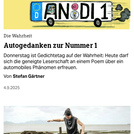
berlin
nord
wahrheit
Die Wahrheit
verlag
Autogedanken zur Nummer 1
verlag
Donnerstag ist Gedichtetag auf der Wahrheit: Heute darf
sich die geneigte Leserschaft an einem Poem über ein
veranstaltungen
automobiles Phänomen erfreuen.
shop
Von
Stefan Gärtner
fragen & hilfe
4.9.2025
unterstützen
abo
genossenschaft