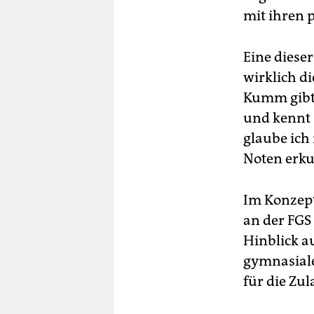
mit ihren 
Eine diese
wirklich di
Kumm gibt 
und kennt 
glaube ich 
Noten erku
Im Konzept
an der FGS
Hinblick a
gymnasiale
für die Zu