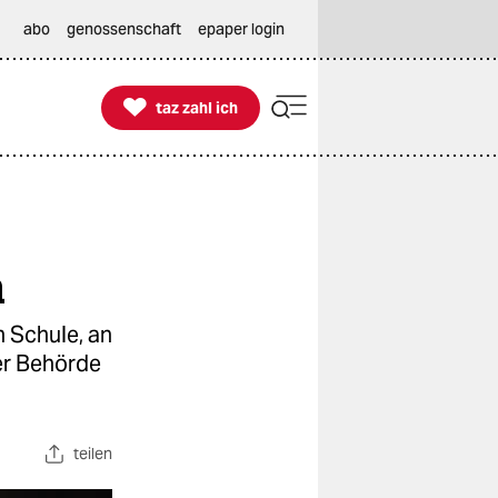
abo
genossenschaft
epaper login

taz zahl ich
taz zahl ich
n
n Schule, an
er Behörde
teilen