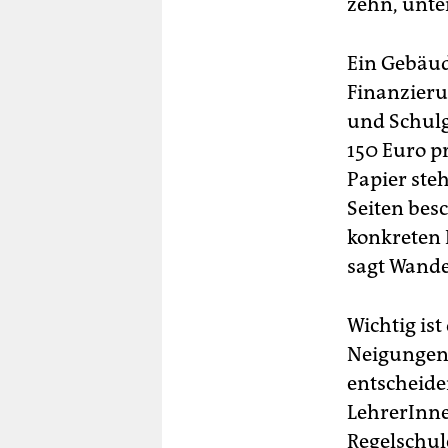
zehn, unt
Ein Gebäud
Finanzieru
und Schulg
150 Euro p
Papier ste
Seiten bes
konkreten 
sagt Wande
Wichtig ist
Neigungen 
entscheiden
LehrerInnen
Regelschul