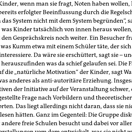
Kinder, wenn man sie fragt, Noten haben wollen, l
reits erfolgter Beeinflussung durch die Regelsc
das System nicht mit dem System begründen“, sag
, was Kinder tatsächlich von innen heraus wollen
t den Gesprächskreis noch weiter. Ein Besucher fr
, was Kumm etwa mit einem Schüler täte, der sich 
interessiere. Da wäre sie erschüttert, sagt sie – 
 herauszufinden was da schief gelaufen sei. Die 
f die „natürliche Motivation“ der Kinder, sagt Wa
twas anderes als anti-autoritäre Erziehung. Insge
tiven der Initiative auf der Veranstaltung schwer, 
estellte Frage nach Vorbildern und theoretische
ten. Das liegt allerdings nicht daran, dass sie ni
lesen hätten. Ganz im Gegenteil: Die Gruppe disku
t andere freie Schulen besucht und dabei vor all
rstellungen vom dem entwickelt, was sie nicht wil