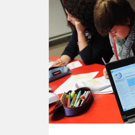
berlin
nord
wahrheit
verlag
verlag
veranstaltungen
shop
fragen & hilfe
unterstützen
abo
genossenschaft