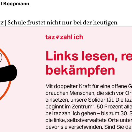
ul Koopmann
az
| Schule frustet nicht nur bei der heutigen
gabe – und auch nicht nur diejenigen mit den sc
taz
zahl ich

 einem Infoabend der in Gründung befindlichen 
aftsschule Bremen“ (FGS) klagten vergangene W
Links lesen, r
ichsten die LehrerInnen.
bekämpfen
d seit Jahren im Dienst, andere kommen frisch au
iat. Sie sprechen von „Leistungsdruck“, „Anonym
Mit doppelter Kraft für eine offene G
ng“ im staatlichen Schulsystem und wollen am l
brauchen Menschen, die sich vor O
us.
einsetzen, unsere Solidarität. Die ta
beginnt im Zentrum“. 50 Prozent a
bei taz zahl ich gehen – bis zum 30
die linke, selbstverwaltete Orte unte
bevor sie verschwinden. Sind Sie da