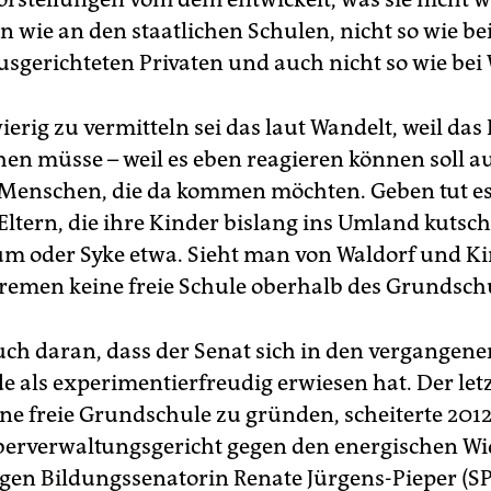
in wie an den staatlichen Schulen, nicht so wie be
usgerichteten Privaten und auch nicht so wie bei 
erig zu vermitteln sei das laut Wandelt, weil das
hen müsse – weil es eben reagieren können soll au
Menschen, die da kommen möchten. Geben tut es
Eltern, die ihre Kinder bislang ins Umland kutsch
m oder Syke etwa. Sieht man von Waldorf und Ki
 Bremen keine freie Schule oberhalb des Grundschu
auch daran, dass der Senat sich in den vergangen
e als experimentierfreudig erwiesen hat. Der let
ne freie Grundschule zu gründen, scheiterte 2012 
erverwaltungsgericht gegen den energischen W
gen Bildungssenatorin Renate Jürgens-Pieper (SP