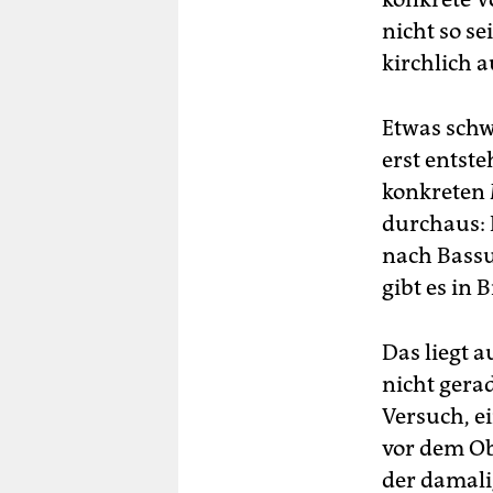
nicht so se
kirchlich a
Etwas schwi
erst entste
konkreten 
durchaus: 
nach Bassu
gibt es in
Das liegt 
nicht gerad
Versuch, ei
vor dem Ob
der damali