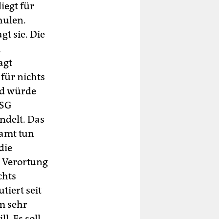
iegt für
hulen.
t sie. Die
,
agt
für nichts
und würde
FSG
ndelt. Das
samt tun
die
r Verortung
chts
tiert seit
em sehr
l. Es soll