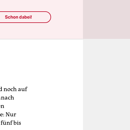
Schon dabei!
d noch auf
danach
en
ne: Nur
 fünf bis