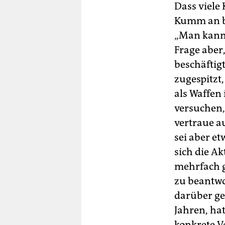
Dass viele 
Kumm an be
„Man kann 
Frage aber
beschäftig
zugespitzt
als Waffen 
versuchen,
vertraue au
sei aber e
sich die Ak
mehrfach g
zu beantwor
darüber ge
Jahren, ha
konkrete Vo