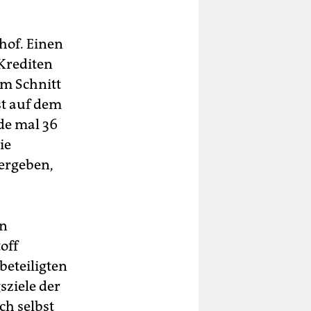
hof. Einen
Krediten
im Schnitt
st auf dem
de mal 36
ie
ergeben,
en
off
beteiligten
sziele der
ch selbst