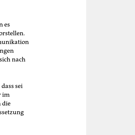
n es
orstellen.
munikation
ungen
 sich nach
 dass sei
r im
 die
ussetzung