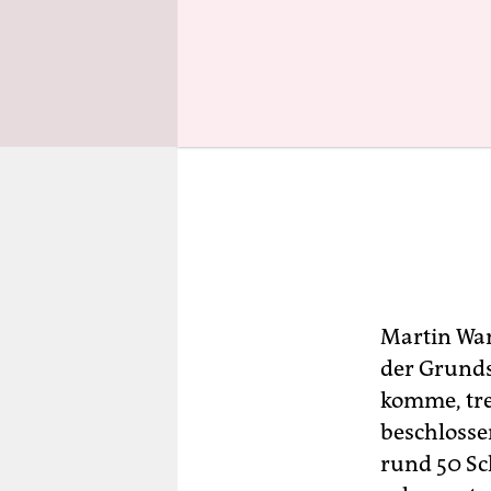
Martin Wan
der Grundsc
komme, tr
beschlosse
rund 50 Sch