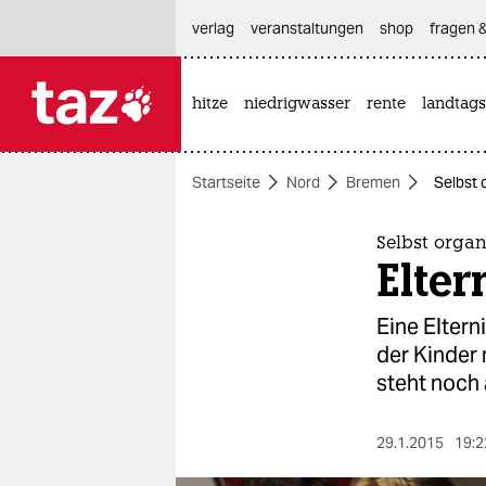
hautnavigation anspringen
hauptinhalt anspringen
footer anspringen
verlag
veranstaltungen
shop
fragen &
hitze
niedrigwasser
rente
landtags

taz zahl ich
taz zahl ich
Startseite
Nord
Bremen
Selbst 
themen
politik
Selbst organ
Elte
öko
Eine Eltern
gesellschaft
der Kinder
steht noch
kultur
sport
29.1.2015
19:2