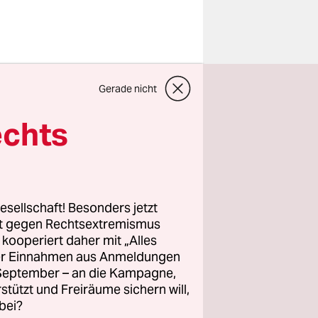
hlechten
Gerade nicht
„Freie
oche am
echts
s dem
ität“ und
esellschaft! Besonders jetzt
iebsten
rt gegen Rechtsextremismus
z kooperiert daher mit „Alles
ller Einnahmen aus Anmeldungen
. September – an die Kampagne,
rstützt und Freiräume sichern will,
bei?