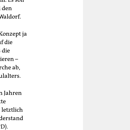
i den
Waldorf.
 Konzept ja
f die
 die
ieren –
rche ab,
lalters.
en Jahren
zte
letztlich
iderstand
D).