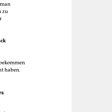
s man
h zu
r
uck
mitbekommen
ht haben.
rs