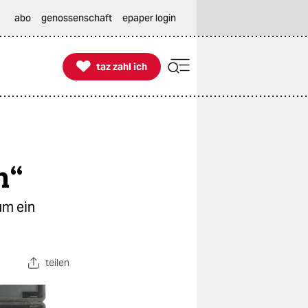
abo
genossenschaft
epaper login

taz zahl ich
taz zahl ich
n“
um ein
teilen