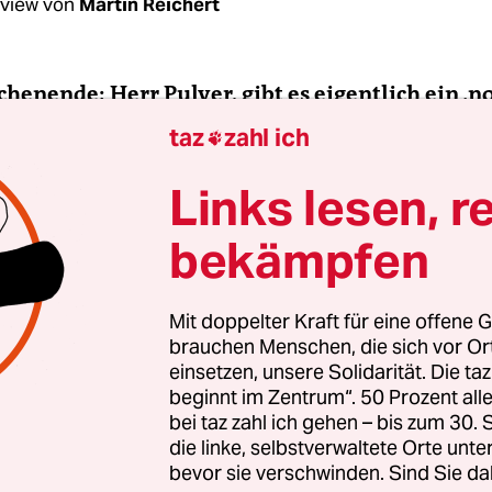
rview von
Martin Reichert
henende: Herr Pulver, gibt es eigentlich ein ‚
 ein Coming-out als schwuler Mann?
taz
zahl ich

Links lesen, r
ver:
Nein, das gibt es nicht. Wir haben bei uns m
-Gruppen mit ganz verschiedenen Altersstufen.
bekämpfen
an heute überhaupt noch ein Coming-out, also 
 Öffentlichmachen der eigenen sexuellen Präf
Mit doppelter Kraft für eine offene G
brauchen Menschen, die sich vor O
einsetzen, unsere Solidarität. Die ta
as Coming-out ist für die meisten LSBTI* immer n
beginnt im Zentrum“. 50 Prozent a
reignis.
bei taz zahl ich gehen – bis zum 30
die linke, selbstverwaltete Orte unte
bevor sie verschwinden. Sind Sie da