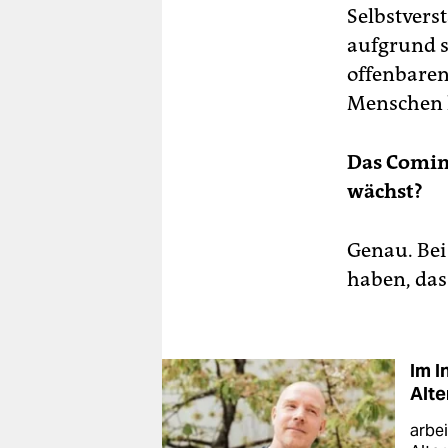
Selbstvers
aufgrund s
offenbare
Menschen h
Das Coming
wächst?
Genau. Bei 
haben, das
Im I
Alte
arbei