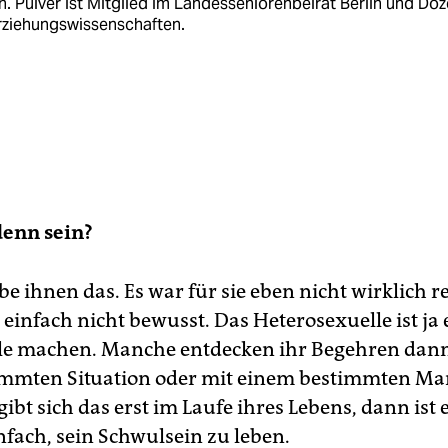
n. Pulver ist Mitglied im Landesseniorenbeirat Berlin und Doz
rziehungswissenschaften.
denn sein?
ube ihnen das. Es war für sie eben nicht wirklich r
einfach nicht bewusst. Das Heterosexuelle ist ja 
lle machen. Manche entdecken ihr Begehren dann 
immten Situation oder mit einem bestimmten Ma
bt sich das erst im Laufe ihres Lebens, dann ist e
nfach, sein Schwulsein zu leben.