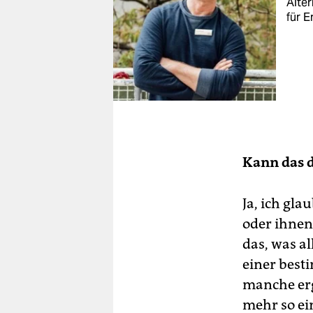
Alter
für E
Kann das 
Ja, ich gla
oder ihnen 
das, was a
einer best
manche ergi
mehr so ei