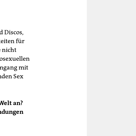
d Discos,
eiten für
 nicht
rosexuellen
Umgang mit
emden Sex
Welt an?
indungen