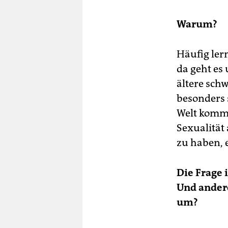
Warum?
Häufig ler
da geht es 
ältere sch
besonders 
Welt komme
Sexualität 
zu haben, 
Die Frage 
Und andere
um?