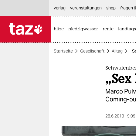
hautnavigation anspringen
hauptinhalt anspringen
footer anspringen
verlag
veranstaltungen
shop
fragen &
hitze
niedrigwasser
rente
landtags

taz zahl ich
taz zahl ich
Startseite
Gesellschaft
Alltag
S
themen
politik
Schwulenber
„Sex
öko
Marco Pulv
gesellschaft
Coming-out
kultur
28.6.2019
9:09
sport