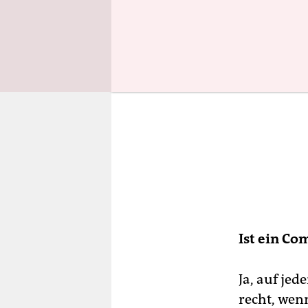
Ist ein Co
Ja, auf jed
recht, wen