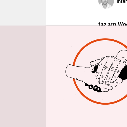
Inte
epaper login
taz am Woc
Alter‘ für
Marco Pul
Coming-out
Braucht m
bewusstes
Ja, denn d
zentrales E