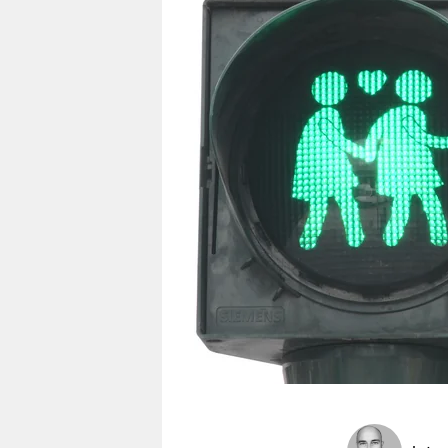
berlin
nord
wahrheit
verlag
verlag
veranstaltungen
shop
fragen & hilfe
unterstützen
abo
genossenschaft