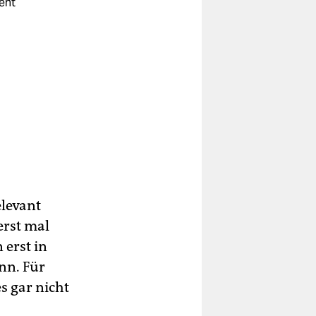
ent
elevant
erst mal
erst in
nn. Für
s gar nicht