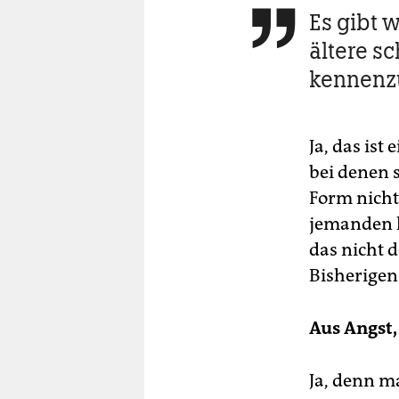
Es gibt 

ältere s
kennenz
Ja, das ist
bei denen 
Form nicht
jemanden k
das nicht d
Bisherigen
Aus Angst,
Ja, denn m