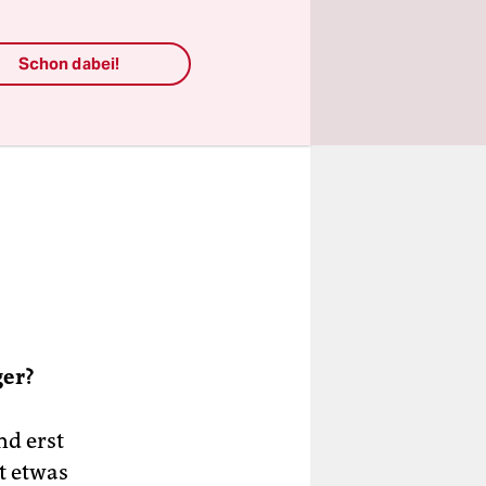
Schon dabei!
ger?
nd erst
t etwas