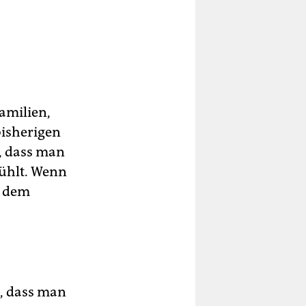
Familien,
bisherigen
d, dass man
fühlt. Wenn
us dem
t, dass man