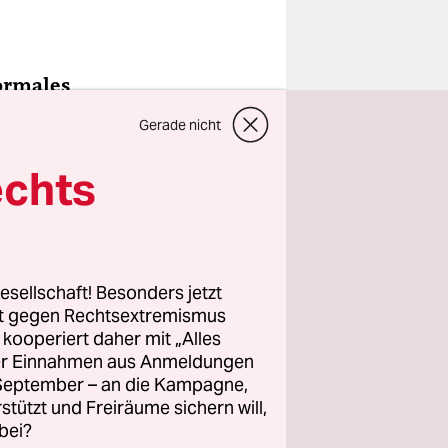
normales
Gerade nicht
echts
ehrere
ein
erenz?
esellschaft! Besonders jetzt
rt gegen Rechtsextremismus
z kooperiert daher mit „Alles
och ein
ller Einnahmen aus Anmeldungen
. September – an die Kampagne,
rstützt und Freiräume sichern will,
bei?