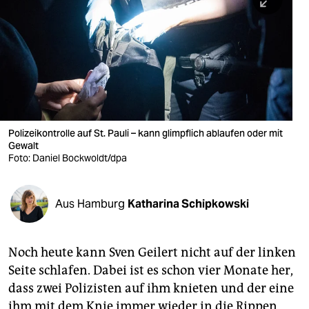
berlin
nord
wahrheit
verlag
verlag
Polizeikontrolle auf St. Pauli – kann glimpflich ablaufen oder mit
Gewalt
veranstaltungen
Foto: Daniel Bockwoldt/dpa
shop
fragen & hilfe
Aus Hamburg
Katharina Schipkowski
unterstützen
Noch heute kann Sven Geilert nicht auf der linken
abo
Seite schlafen. Dabei ist es schon vier Monate her,
genossenschaft
dass zwei Polizisten auf ihm knieten und der eine
ihm mit dem Knie immer wieder in die Rippen