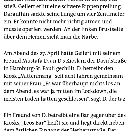
epaper login
stieß. Geilert erlitt eine schwere Rippenprellung.
Daraufhin sackte seine Lunge um vier Zentimeter
ein. Er konnte
nicht mehr richtig atmen
und
musste operiert werden. An der linken Brustseite
über dem Herzen sieht man die Narbe.
Am Abend des 27. April hatte Geilert mit seinem
Freund Mustafa D. an D.s Kiosk in der Davidstraße
in Hamburg-St. Pauli gechillt. D. betreibt den
Kiosk „Mittenmang“ seit acht Jahren gemeinsam
mit seiner Frau. „Es war überhaupt nichts los an
dem Abend, es war ja mitten im Lockdown, die
meisten Läden hatten geschlossen“, sagt D. der taz.
Ein Freund von D. betreibt eine Bar gegenüber des
Kiosks, „Leos Bar“ heißt sie und liegt direkt neben
dem östlichen Eingang der Herbertstraße. Der