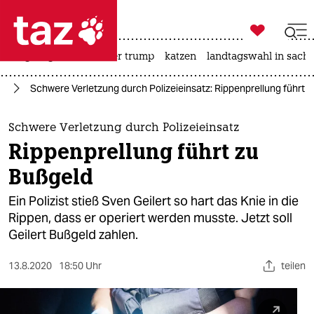

taz zahl ich
bergsteigen
usa unter trump
katzen
landtagswahl in sachs

taz zahl ich
lt
Schwere Verletzung durch Polizeieinsatz: Rippenprellung führt 
taz zahl ich
themen
Schwere Verletzung durch Polizeieinsatz
Rippenprellung führt zu
politik
Bußgeld
öko
Ein Polizist stieß Sven Geilert so hart das Knie in die
Rippen, dass er operiert werden musste. Jetzt soll
gesellschaft
Geilert Bußgeld zahlen.
kultur
13.8.2020
18:50 Uhr
teilen
sport