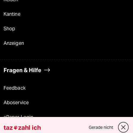
Kantine
Shop
Anzeigen
Fragen & Hilfe
Feedback
Aboservice
ePaper Login
taz
zahl ich
Gerade nicht

Downloads für Abonnierende