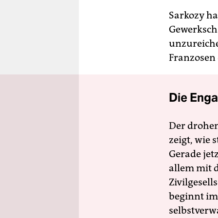
Sarkozy ha
Gewerkscha
unzureiche
Franzosen 
Die Enga
Der drohe
zeigt, wie
Gerade jet
allem mit d
Zivilgesell
beginnt im
selbstverw