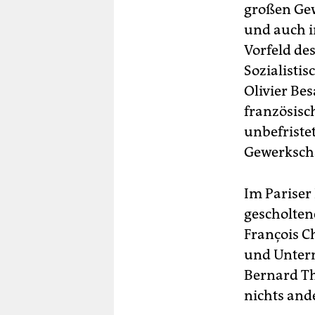
großen Gew
und auch i
Vorfeld de
Sozialisti
Olivier Be
französisc
unbefriste
Gewerkscha
Im Pariser 
gescholten
François C
und Untern
Bernard Th
nichts ande