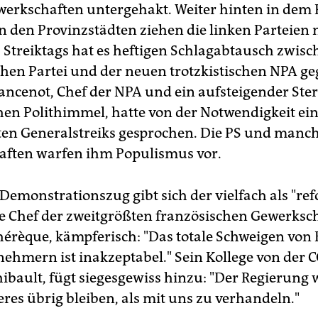
erkschaften untergehakt. Weiter hinten in dem 
n den Provinzstädten ziehen die linken Parteien 
s Streiktags hat es heftigen Schlagabtausch zwisc
schen Partei und der neuen trotzkistischen NPA g
sancenot, Chef der NPA und ein aufsteigender Ste
hen Polithimmel, hatte von der Notwendigkeit ei
ten Generalstreiks gesprochen. Die PS und manc
ften warfen ihm Populismus vor.
Demonstrationszug gibt sich der vielfach als "ref
e Chef der zweitgrößten französischen Gewerksch
hérèque, kämpferisch: "Das totale Schweigen von
ehmern ist inakzeptabel." Sein Kollege von der C
ibault, fügt siegesgewiss hinzu: "Der Regierung 
res übrig bleiben, als mit uns zu verhandeln."