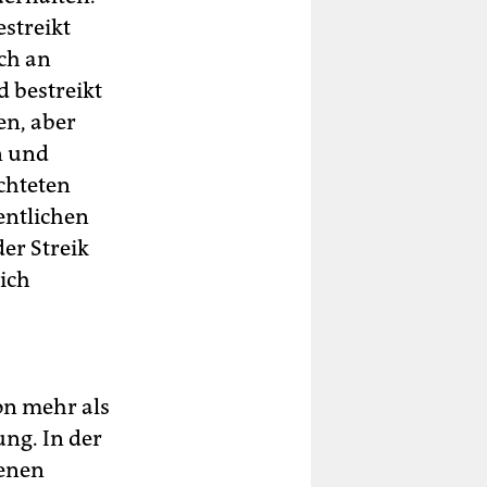
streikt
och an
 bestreikt
en, aber
n und
chteten
entlichen
der Streik
sich
on mehr als
ng. In der
tenen