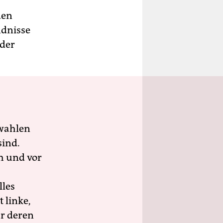
den
ndnisse
 der
wahlen
sind.
h und vor
lles
 linke,
ür deren