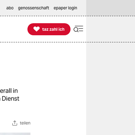
abo
genossenschaft
epaper login

taz zahl ich
taz zahl ich
rall in
n Dienst
teilen