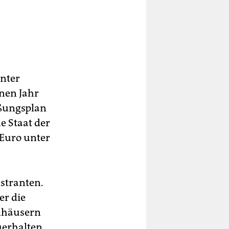
unter
nen Jahr
eßungsplan
e Staat der
 Euro unter
stranten.
er die
enhäusern
uerhalten.