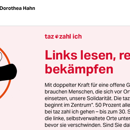
Dorothea Hahn
hlingsbeginn kann nicht nach dem Geschmack vo
taz
zahl ich

in: Bei strahlendem Sonnenschein waren am Do
llionen Menschen überall im Land auf der Straße
Links lesen, r
 Lohnerhöhungen, den Stopp der Stellenstreich
bekämpfen
en Dienst und das Verbot von Entlassungen in U
ne machen.
Mit doppelter Kraft für eine offene G
tranten kritisieren auch die Milliarden, die in d
brauchen Menschen, die sich vor O
einsetzen, unsere Solidarität. Die ta
en Wochen aus dem Staatshaushalt in große Un
beginnt im Zentrum“. 50 Prozent a
urden, und die Steuererleichterungen für Spitzen
bei taz zahl ich gehen – bis zum 30
chte Mehrheit im französischen Parlament gerade
die linke, selbstverwaltete Orte unte
t hat. Es ist ein Erfolg für die Gewerkschaften, di
bevor sie verschwinden. Sind Sie da