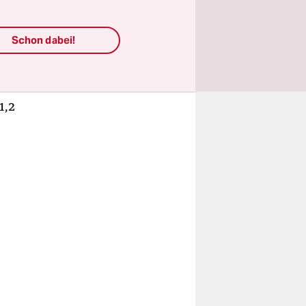
ufen haben.
precherin
Schon dabei!
"25 Prozent
Januar
n
1,2