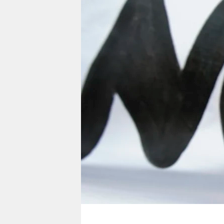
berlin
nord
wahrheit
verlag
verlag
veranstaltungen
shop
fragen & hilfe
unterstützen
abo
genossenschaft