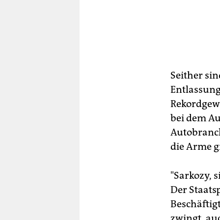
Seither si
Entlassung
Rekordgewi
bei dem Au
Autobranch
die Arme gr
"Sarkozy, 
Der Staats
Beschäftig
zwingt, au