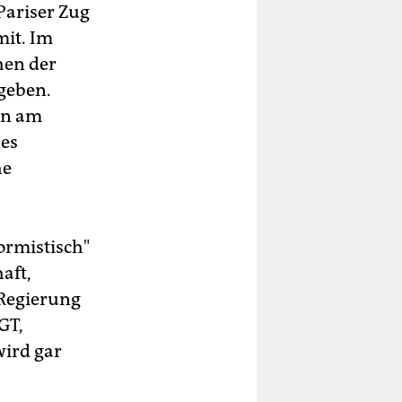
Pariser Zug
mit. Im
hen der
egeben.
rn am
nes
he
ormistisch"
aft,
 Regierung
GT,
wird gar