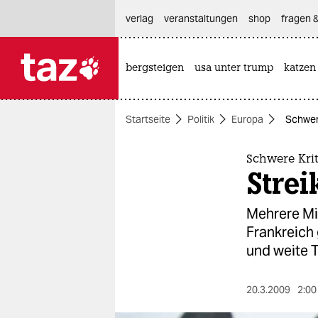
hautnavigation anspringen
hauptinhalt anspringen
footer anspringen
verlag
veranstaltungen
shop
fragen &
bergsteigen
usa unter trump
katzen

taz zahl ich
taz zahl ich
Startseite
Politik
Europa
Schwere
themen
politik
Schwere Krit
Stre
öko
Mehrere Mi
gesellschaft
Frankreich 
und weite T
kultur
sport
20.3.2009
2:00