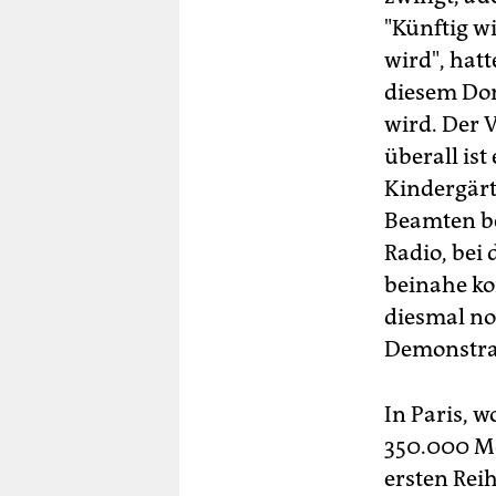
"Künftig w
wird", hatt
diesem Don
wird. Der 
überall is
Kindergärt
Beamten be
Radio, bei 
beinahe kom
diesmal n
Demonstra
In Paris, 
350.000 Me
ersten Reih