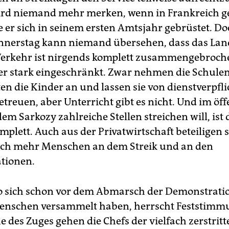
ird niemand mehr merken, wenn in Frankreich ge
e er sich in seinem ersten Amtsjahr gebrüstet. D
nerstag kann niemand übersehen, dass das Land
Verkehr ist nirgends komplett zusammengebroch
t er stark eingeschränkt. Zwar nehmen die Schule
en die Kinder an und lassen sie von dienstverpfli
treuen, aber Unterricht gibt es nicht. Und im öff
dem Sarkozy zahlreiche Stellen streichen will, ist 
plett. Auch aus der Privatwirtschaft beteiligen 
och mehr Menschen an dem Streik und an den
tionen.
wo sich schon vor dem Abmarsch der Demonstrati
nschen versammelt haben, herrscht Feststimmu
e des Zuges gehen die Chefs der vielfach zerstrit