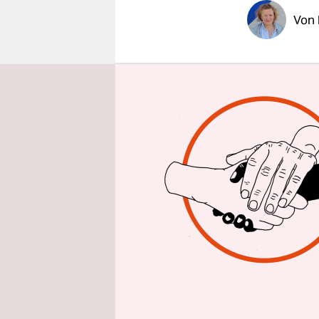
epaper login
Von
Dieser Frü
Sarkozy se
mehrere Mi
verlangten
öffentlich
die Gewin
Die Demons
vergangen
gesteckt w
die die re
durchgesetz