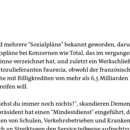
nd mehrere "Sozialpläne" bekannt geworden, dar
spläne bei Konzernen wie Total, das im vergange
nne verzeichnet hat, und zuletzt ein Werkschli
tozulieferanten Faurecia, obwohl der französisch
e mit Billigkrediten von mehr als 6,5 Milliarden
eifen will.
siehst du immer noch nichts?", skandieren Demon
präsident hat einen "Mindestdienst" eingeführt, d
ten von Schulen, Verkehrsbetrieben und Krank
ch an Streiktagen den Service teilweise aufrechtz