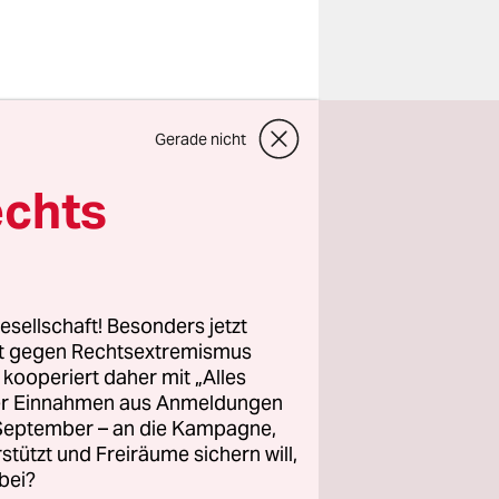
n Nicolas
Gerade nicht
nnerstag
. Sie
echts
ungen im
nternehmen,
esellschaft! Besonders jetzt
en
rt gegen Rechtsextremismus
z kooperiert daher mit „Alles
ternehmen
ller Einnahmen aus Anmeldungen
verdiener,
. September – an die Kampagne,
rstützt und Freiräume sichern will,
e
bei?