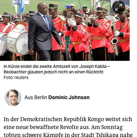
berlin
nord
wahrheit
verlag
verlag
veranstaltungen
In Kürze endet die zweite Amtszeit von Joseph Kabila –
Beobachter glauben jedoch nicht an einen Rücktritt
Foto: reuters
shop
fragen & hilfe
Aus Berlin
Dominic Johnson
unterstützen
abo
In der Demokratischen Republik Kongo weitet sich
genossenschaft
eine neue bewaffnete Revolte aus. Am Sonntag
tobten schwere Kämpfe in der Stadt Tshikapa nahe