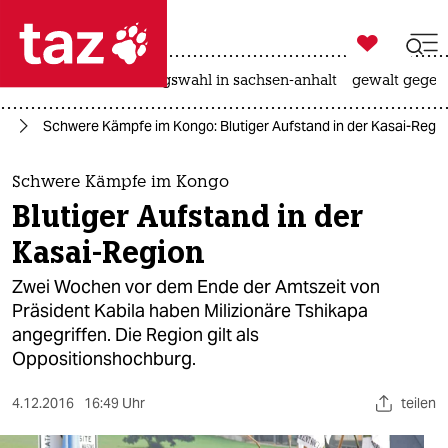

taz zahl ich
hitze
surfen
landtagswahl in sachsen-anhalt
gewalt gegen

taz zahl ich
go
Schwere Kämpfe im Kongo: Blutiger Aufstand in der Kasai-Regi
taz zahl ich
themen
Schwere Kämpfe im Kongo
Blutiger Aufstand in der
politik
Kasai-Region
öko
Zwei Wochen vor dem Ende der Amtszeit von
Präsident Kabila haben Milizionäre Tshikapa
gesellschaft
angegriffen. Die Region gilt als
Oppositionshochburg.
kultur
sport
4.12.2016
16:49 Uhr
teilen