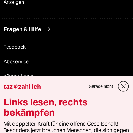
Anzeigen
Fragen & Hilfe
Feedback
Aboservice
ePaper Login
taz
zahl ich
Gerade nicht

Downloads für Abonnierende
Links lesen, rechts
bekämpfen
© 2026 taz Verlags und Vertriebs GmbH
Mit doppelter Kraft für eine offene Gesellschaft!
Alle Rechte vorbehalten. Bei rechtlichen Fragen oder für Genehmigungen
wenden Sie sich bitte an
lizenzen@taz.de
Besonders jetzt brauchen Menschen, die sich gegen