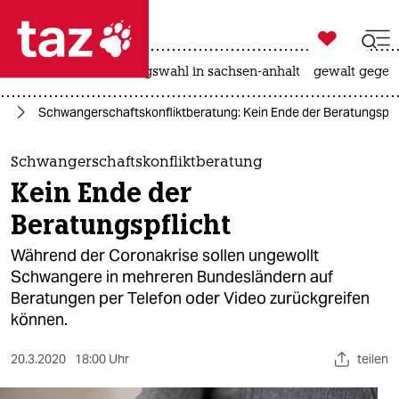

taz zahl ich
hitze
surfen
landtagswahl in sachsen-anhalt
gewalt gegen

taz zahl ich
ng
Schwangerschaftskonfliktberatung: Kein Ende der Beratungspfl
taz zahl ich
themen
Schwangerschaftskonfliktberatung
Kein Ende der
politik
Beratungspflicht
öko
Während der Coronakrise sollen ungewollt
Schwangere in mehreren Bundesländern auf
gesellschaft
Beratungen per Telefon oder Video zurückgreifen
können.
kultur
sport
20.3.2020
18:00 Uhr
teilen