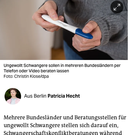
berlin
nord
wahrheit
verlag
verlag
veranstaltungen
Ungewollt Schwangere sollen in mehreren Bundesländern per
Telefon oder Video beraten lassen
Foto: Christin Klose/dpa
shop
fragen & hilfe
Aus Berlin
Patricia Hecht
unterstützen
abo
Mehrere Bundesländer und Beratungsstellen für
genossenschaft
ungewollt Schwangere stellen sich darauf ein,
Schwangerschaftskonfliktberatungen während