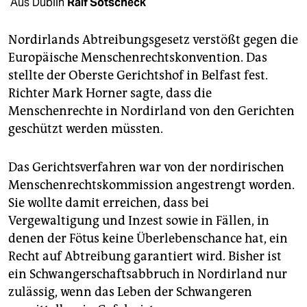
berlin
Aus Dublin
Ralf Sotscheck
nord
Nordirlands Abtreibungsgesetz verstößt gegen die
Europäische Menschenrechtskonvention. Das
wahrheit
stellte der Oberste Gerichtshof in Belfast fest.
verlag
Richter Mark Horner sagte, dass die
Menschenrechte in Nordirland von den Gerichten
verlag
geschützt werden müssten.
veranstaltungen
Das Gerichtsverfahren war von der nordirischen
shop
Menschenrechtskommission angestrengt worden.
fragen & hilfe
Sie wollte damit erreichen, dass bei
Vergewaltigung und Inzest sowie in Fällen, in
unterstützen
denen der Fötus keine Überlebenschance hat, ein
Recht auf Abtreibung garantiert wird. Bisher ist
abo
ein Schwangerschaftsabbruch in Nordirland nur
genossenschaft
zulässig, wenn das Leben der Schwangeren