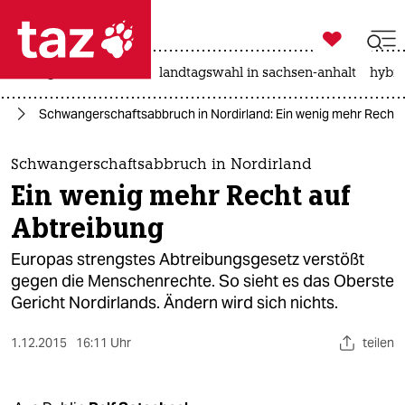

taz zahl ich
niedrigwasser
rente
landtagswahl in sachsen-anhalt
hybri

taz zahl ich
ng
Schwangerschaftsabbruch in Nordirland: Ein wenig mehr Recht 
taz zahl ich
themen
Schwangerschaftsabbruch in Nordirland
Ein wenig mehr Recht auf
politik
Abtreibung
öko
Europas strengstes Abtreibungsgesetz verstößt
gegen die Menschenrechte. So sieht es das Oberste
gesellschaft
Gericht Nordirlands. Ändern wird sich nichts.
kultur
1.12.2015
16:11 Uhr
teilen
sport