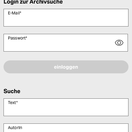
Login zur Archivsuche
E-Mail
*
Passwort
*
Bitte füllen Sie alle Pflichtfelder (*) aus, um fortfahren zu können.
Suche
Text
*
AutorIn