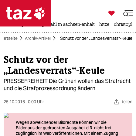

taz zahl ich
iran-krieg
landtagswahl in sachsen-anhalt
hitze
christophe

taz zahl ich
Startseite
Archiv-Artikel
Schutz vor der „Landesverrats“-Keule
taz zahl ich
themen
Schutz vor der
„Landesverrats“-Keule
politik
PRESSEFREIHEIT Die Grünen wollen das Strafrecht
öko
und die Strafprozessordnung ändern
gesellschaft
25.10.2016
0:00 Uhr
teilen
kultur
sport