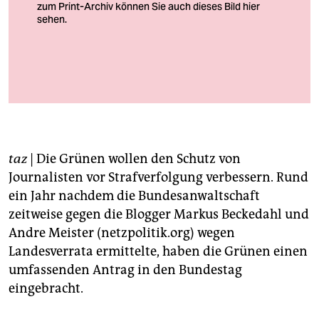
berlin
nord
wahrheit
Solidaritätsdemo für netzpolitik.org 2015 in Berlin
verlag
Foto: Stefan Boness/Ipon
verlag
veranstaltungen
taz
| Die Grünen wollen den Schutz von
Journalisten vor Strafverfolgung verbessern. Rund
shop
ein Jahr nachdem die Bundesanwaltschaft
fragen & hilfe
zeitweise gegen die Blogger Markus Beckedahl und
Andre Meister (netzpolitik.org) wegen
unterstützen
Landesverrata ermittelte, haben die Grünen einen
abo
umfassenden Antrag in den Bundestag
eingebracht.
genossenschaft