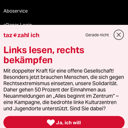
Aboservice
ePaper Login
taz
zahl ich
Gerade nicht

Downloads für Abonnierende
Links lesen, rechts
bekämpfen
© 2026 taz Verlags und Vertriebs GmbH
Mit doppelter Kraft für eine offene Gesellschaft!
Alle Rechte vorbehalten. Bei rechtlichen Fragen oder für Genehmigungen
wenden Sie sich bitte an
lizenzen@taz.de
Besonders jetzt brauchen Menschen, die sich gegen
Rechtsextremismus einsetzen, unsere Solidarität.
Daher gehen 50 Prozent der Einnahmen aus
Feedback
Redaktionsstatut
Kommune-Richtlinien
KI-
Neuanmeldungen an „Alles beginnt im Zentrum“ –
eine Kampagne, die bedrohte linke Kulturzentren
Leitlinie
Informant
Datenschutz
Impressum
AGB
und Jugendorte unterstützt. Sind Sie dabei?
Seitenwende
Einwilligungen widerrufen (Ads)

Ja, ich will