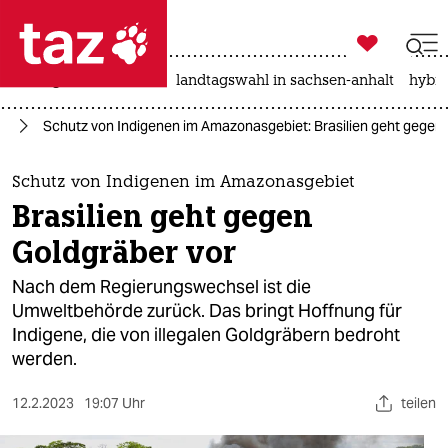

taz zahl ich
niedrigwasser
rente
landtagswahl in sachsen-anhalt
hybri

taz zahl ich
ie
Schutz von Indigenen im Amazonasgebiet: Brasilien geht gegen 
taz zahl ich
themen
Schutz von Indigenen im Amazonasgebiet
Brasilien geht gegen
politik
Goldgräber vor
öko
Nach dem Regierungswechsel ist die
Umweltbehörde zurück. Das bringt Hoffnung für
gesellschaft
Indigene, die von illegalen Goldgräbern bedroht
werden.
kultur
sport
12.2.2023
19:07 Uhr
teilen