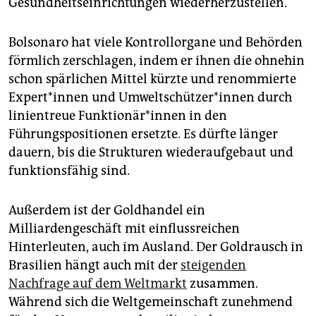
Gesundheitseinrichtungen wiederherzustellen.
Bolsonaro hat viele Kontrollorgane und Behörden
förmlich zerschlagen, indem er ihnen die ohnehin
schon spärlichen Mittel kürzte und renommierte
Ex­per­t*in­nen und Um­welt­schüt­ze­r*in­nen durch
linientreue Funk­tio­nä­r*in­nen in den
Führungspositionen ersetzte. Es dürfte länger
dauern, bis die Strukturen wiederaufgebaut und
funktionsfähig sind.
Außerdem ist der Goldhandel ein
Milliardengeschäft mit einflussreichen
Hinterleuten, auch im Ausland. Der Goldrausch in
Brasilien hängt auch mit der
steigenden
Nachfrage auf dem Weltmarkt
zusammen.
Während sich die Weltgemeinschaft zunehmend