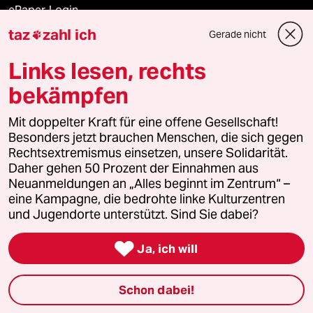
ePaper Login
taz
zahl ich
Gerade nicht

Downloads für Abonnierende
Links lesen, rechts
bekämpfen
© 2026 taz Verlags und Vertriebs GmbH
Mit doppelter Kraft für eine offene Gesellschaft!
Alle Rechte vorbehalten. Bei rechtlichen Fragen oder für Genehmigungen
wenden Sie sich bitte an
lizenzen@taz.de
Besonders jetzt brauchen Menschen, die sich gegen
Rechtsextremismus einsetzen, unsere Solidarität.
Daher gehen 50 Prozent der Einnahmen aus
Feedback
Redaktionsstatut
Kommune-Richtlinien
KI-
Neuanmeldungen an „Alles beginnt im Zentrum“ –
eine Kampagne, die bedrohte linke Kulturzentren
Leitlinie
Informant
Datenschutz
Impressum
AGB
und Jugendorte unterstützt. Sind Sie dabei?
Seitenwende
Einwilligungen widerrufen (Ads)

Ja, ich will
Schon dabei!