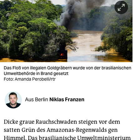
berlin
nord
wahrheit
verlag
verlag
veranstaltungen
Das Floß von illegalen Goldgräbern wurde von der brasilianischen
Umweltbehörde in Brand gesetzt
Foto: Amanda Perobelli/rtr
shop
fragen & hilfe
Aus Berlin
Niklas Franzen
unterstützen
abo
Dicke graue Rauchschwaden steigen vor dem
genossenschaft
satten Grün des Amazonas-Regenwalds gen
Himmel. Das brasilianische Umweltministerium