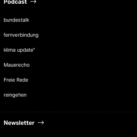
Podcast
bundestalk
fernverbindung
klima update°
Mauerecho
Freie Rede
reingehen
Newsletter