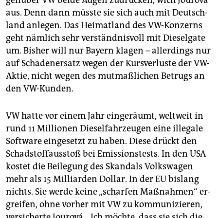
gen­über VW beide Augen zu­drü­cken, wich Jou­rová
aus. Denn dann müss­te sie sich auch mit Deutsch­
land an­le­gen. Das Hei­mat­land des VW-Kon­zerns
geht näm­lich sehr ver­ständ­nis­voll mit Die­sel­ga­te
um. Bis­her will nur Bay­ern kla­gen – al­ler­dings nur
auf Scha­den­er­satz wegen der Kurs­ver­lus­te der VW-
Ak­tie, nicht wegen des mut­maß­li­chen Be­trugs an
den VW-Kun­den.
VW hatte vor einem Jahr ein­ge­räumt, welt­weit in
rund 11 Mil­lio­nen Die­sel­fahr­zeu­gen eine il­le­ga­le
Soft­ware ein­ge­setzt zu haben. Diese drückt den
Schad­stoff­aus­stoß bei Emis­si­ons­tests. In den USA
kos­tet die Bei­le­gung des Skan­dals Volks­wa­gen
mehr als 15 Mil­li­ar­den Dol­lar. In der EU bis­lang
nichts. Sie werde keine „schar­fen Maß­nah­men“ er­
grei­fen, ohne vor­her mit VW zu kom­mu­ni­zie­ren,
ver­si­cher­te Jou­rová. „Ich möch­te, dass sie sich die