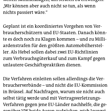
„Wir kön­nen aber auch nicht so tun, als wenn
nichts pas­siert wäre.“
Ge­plant ist ein ko­or­di­nier­tes Vor­ge­hen von Ver­
brau­cher­schüt­zern und EU-Staa­ten. Da­nach könn­
te es doch noch zu Kla­gen kom­men – und zu Mil­li­
ar­den­stra­fen für den größ­ten Au­to­mo­bil­her­stel­
ler. Als Hebel sol­len dabei zwei EU-Richt­li­ni­en
zum Ver­brauchs­gü­ter­kauf und zum Kampf gegen
un­lau­te­re Ge­schäfts­prak­ti­ken die­nen.
Die Ver­fah­ren ein­lei­ten sol­len al­ler­dings die Ver­
brau­cher­ver­bän­de – und nicht die EU-Kom­mis­si­on
in Brüs­sel. Auf Nach­fra­gen, warum sie nicht auch
selbst tätig werde und mit Ver­trags­ver­let­zungs-
Ver­fah­ren gegen jene EU-Län­der nach­hel­fe, die ge­