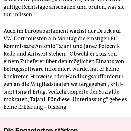
gül­ti­ge Rechts­la­ge an­schau­en und prü­fen, was sie
tun müs­sen.“
Auch im Eu­ro­pa­par­la­ment wächst der Druck auf
VW. Dort muss­ten am Mon­tag die eins­ti­gen EU-
Kom­mis­sa­re An­to­nio Ta­ja­ni und Janez Potočnik
Rede und Ant­wort ste­hen. „Ob­wohl er 2012 von
einem Zu­lie­fe­rer über den mög­li­chen Ein­satz von
Be­trugs­soft­ware in­for­miert wurde, hat er keine
kon­kre­ten Hin­wei­se oder Hand­lungs­auf­for­de­run­
gen an die Mit­glied­staa­ten wei­ter­ge­ge­ben“, kri­ti­
siert Is­mail Ertug, Ver­kehrs­ex­per­te der So­zi­al­de­
mo­kra­ten, Ta­ja­ni. Für diese „Un­ter­las­sung“ gebe es
keine Er­klä­rung – bis­lang.
Die Engagierten stärken