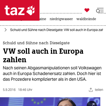

taz zahl ich
hitze
krieg in der ukraine
niedrigwasser
waldbrände

taz zahl ich
hr
Schuld und Sühne nach Dieselgate: VW soll auch in Europa zahl
taz zahl ich
themen
Schuld und Sühne nach Dieselgate
VW soll auch in Europa
politik
zahlen
öko
Nach seinen Abgasmanipulationen soll Volkswagen
auch in Europa Schadenersatz zahlen. Doch hier ist
gesellschaft
das Prozedere komplizierter als in den USA.
kultur
5.9.2016
18:46 Uhr
teilen
sport