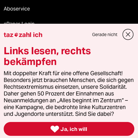
Aboservice
ePaper Login
taz
zahl ich
Gerade nicht

Downloads für Abonnierende
Links lesen, rechts
bekämpfen
© 2026 taz Verlags und Vertriebs GmbH
Alle Rechte vorbehalten. Bei rechtlichen Fragen oder für Genehmigungen
Mit doppelter Kraft für eine offene Gesellschaft!
wenden Sie sich bitte an
lizenzen@taz.de
Besonders jetzt brauchen Menschen, die sich gegen
Rechtsextremismus einsetzen, unsere Solidarität.
Daher gehen 50 Prozent der Einnahmen aus
Feedback
Redaktionsstatut
Kommune-Richtlinien
KI-
Neuanmeldungen an „Alles beginnt im Zentrum“ –
eine Kampagne, die bedrohte linke Kulturzentren
Leitlinie
Informant
Datenschutz
Impressum
AGB
und Jugendorte unterstützt. Sind Sie dabei?
Seitenwende
Einwilligungen widerrufen (Ads)

Ja, ich will