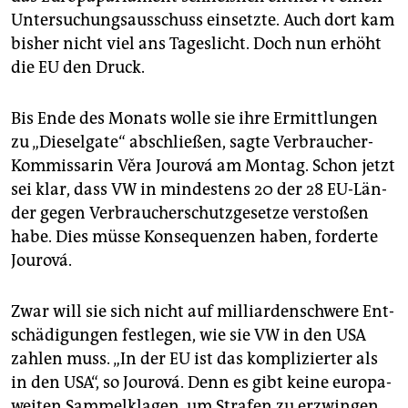
epaper login
Un­ter­su­chungs­aus­schuss ein­setz­te. Auch dort kam
bis­her nicht viel ans Ta­ges­licht. Doch nun er­höht
die EU den Druck.
Bis Ende des Mo­nats wolle sie ihre Er­mitt­lun­gen
zu „Die­sel­ga­te“ ab­schlie­ßen, sagte Ver­brau­cher-
Kom­mis­sa­rin Věra Jou­rová am Mon­tag. Schon jetzt
sei klar, dass VW in min­des­tens 20 der 28 EU-Län­
der gegen Ver­brau­cher­schutz­ge­set­ze ver­sto­ßen
habe. Dies müsse Kon­se­quen­zen haben, for­der­te
Jou­rová.
Zwar will sie sich nicht auf mil­li­ar­den­schwe­re Ent­
schä­di­gun­gen fest­le­gen, wie sie VW in den USA
zah­len muss. „In der EU ist das kom­pli­zier­ter als
in den USA“, so Jou­rová. Denn es gibt keine eu­ro­pa­
wei­ten Sam­mel­kla­gen, um Stra­fen zu er­zwin­gen.