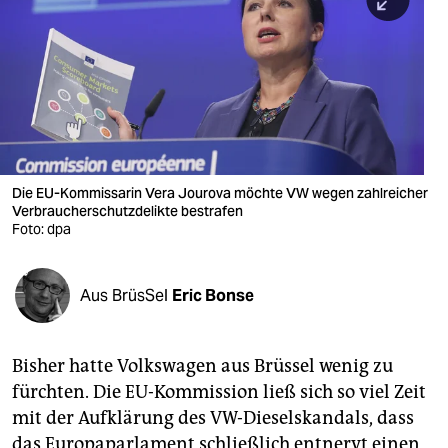
berlin
nord
wahrheit
verlag
verlag
Die EU-Kommissarin Vera Jourova möchte VW wegen zahlreicher
Verbraucherschutzdelikte bestrafen
veranstaltungen
Foto: dpa
shop
fragen & hilfe
Aus Brüs­Sel
Eric Bonse
unterstützen
Bis­her hatte Volks­wa­gen aus Brüs­sel wenig zu
abo
fürch­ten. Die EU-Kom­mis­si­on ließ sich so viel Zeit
genossenschaft
mit der Auf­klä­rung des VW-Die­selskan­dals, dass
das Eu­ro­pa­par­la­ment schließ­lich ent­nervt einen