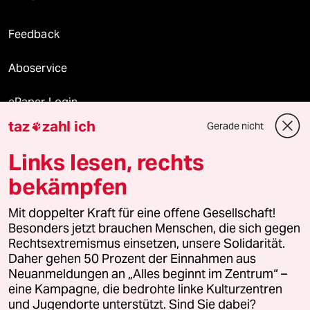
Feedback
Aboservice
ePaper Login
taz
zahl ich
Gerade nicht

Downloads für Abonnierende
Links lesen, rechts
bekämpfen
© 2026 taz Verlags und Vertriebs GmbH
Alle Rechte vorbehalten. Bei rechtlichen Fragen oder für Genehmigungen
Mit doppelter Kraft für eine offene Gesellschaft!
wenden Sie sich bitte an
lizenzen@taz.de
Besonders jetzt brauchen Menschen, die sich gegen
Rechtsextremismus einsetzen, unsere Solidarität.
Daher gehen 50 Prozent der Einnahmen aus
Feedback
Redaktionsstatut
Kommune-Richtlinien
KI-
Neuanmeldungen an „Alles beginnt im Zentrum“ –
eine Kampagne, die bedrohte linke Kulturzentren
Leitlinie
Informant
Datenschutz
Impressum
AGB
und Jugendorte unterstützt. Sind Sie dabei?