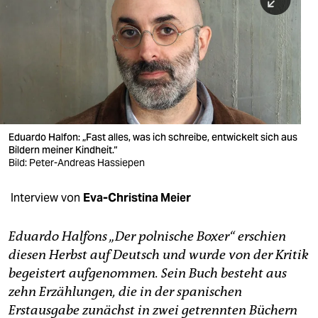
berlin
nord
wahrheit
verlag
verlag
Eduardo Halfon: „Fast alles, was ich schreibe, entwickelt sich aus
Bildern meiner Kindheit.“
veranstaltungen
Bild: Peter-Andreas Hassiepen
shop
Interview von
Eva-Christina Meier
fragen & hilfe
unterstützen
Eduardo Halfons „Der polnische Boxer“ erschien
diesen Herbst auf Deutsch und wurde von der Kritik
abo
begeistert aufgenommen. Sein Buch besteht aus
zehn Erzählungen, die in der spanischen
genossenschaft
Erstausgabe zunächst in zwei getrennten Büchern