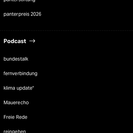
panterpreis 2026
Podcast
bundestalk
fernverbindung
klima update°
Mauerecho
Freie Rede
reingehen