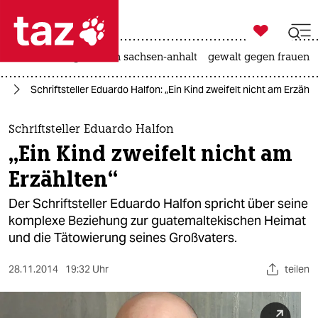

taz zahl ich
hitze
landtagswahl in sachsen-anhalt
gewalt gegen frauen

taz zahl ich
ch
Schriftsteller Eduardo Halfon: „Ein Kind zweifelt nicht am Erzählt
taz zahl ich
themen
Schriftsteller Eduardo Halfon
„Ein Kind zweifelt nicht am
politik
Erzählten“
öko
Der Schriftsteller Eduardo Halfon spricht über seine
komplexe Beziehung zur guatemaltekischen Heimat
gesellschaft
und die Tätowierung seines Großvaters.
kultur
28.11.2014
19:32 Uhr
teilen
sport