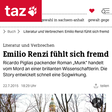

taz zahl ich
hitze
surfen
landtagswahl in sachsen-anhalt
gewalt gegen

taz zahl ich
r
Buch
Literatur und Verbrechen: Emilio Renzi fühlt sich fremd
taz zahl ich
themen
Literatur und Verbrechen
Emilio Renzi fühlt sich fremd
politik
Ricardo Piglias packender Roman „Munk“ handelt
öko
vom Mord an einer brillanten Wissenschaftlerin. Die
Story entwickelt schnell eine Sogwirkung.
gesellschaft
22.7.2015
18:29 Uhr
teilen
kultur
sport