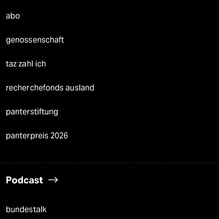
abo
genossenschaft
taz zahl ich
recherchefonds ausland
panterstiftung
panterpreis 2026
Podcast
bundestalk