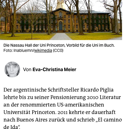
berlin
nord
wahrheit
verlag
Die Nassau Hall der Uni Princeton, Vorbild für die Uni im Buch.
verlag
Foto:
Inabluemn/
wikimedia
(CC0)
veranstaltungen
Von
Eva-Christina Meier
shop
fragen & hilfe
Der argentinische Schriftsteller Ricardo Piglia
unterstützen
lehrte bis zu seiner Pensionierung 2010 Literatur
an der renommierten US-amerikanischen
abo
Universität Princeton. 2011 kehrte er dauerhaft
genossenschaft
nach Buenos Aires zurück und schrieb „El camino
de Ida“.