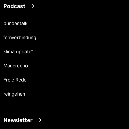
Podcast
bundestalk
fernverbindung
klima update°
Mauerecho
Freie Rede
reingehen
Newsletter