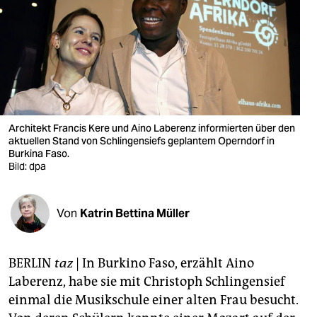
berlin
nord
wahrheit
verlag
verlag
Architekt Francis Kere und Aino Laberenz informierten über den
aktuellen Stand von Schlingensiefs geplantem Operndorf in
veranstaltungen
Burkina Faso.
Bild: dpa
shop
fragen & hilfe
Von
Katrin Bettina Müller
unterstützen
BERLIN
taz
| In Burkino Faso, erzählt Aino
abo
Laberenz, habe sie mit Christoph Schlingensief
genossenschaft
einmal die Musikschule einer alten Frau besucht.