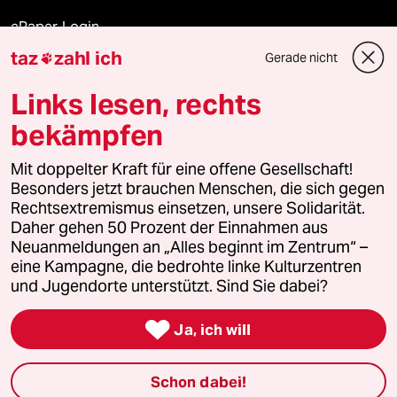
ePaper Login
taz
zahl ich
Gerade nicht

Downloads für Abonnierende
Links lesen, rechts
bekämpfen
© 2026 taz Verlags und Vertriebs GmbH
Alle Rechte vorbehalten. Bei rechtlichen Fragen oder für Genehmigungen
Mit doppelter Kraft für eine offene Gesellschaft!
wenden Sie sich bitte an
lizenzen@taz.de
Besonders jetzt brauchen Menschen, die sich gegen
Rechtsextremismus einsetzen, unsere Solidarität.
Daher gehen 50 Prozent der Einnahmen aus
Feedback
Redaktionsstatut
Kommune-Richtlinien
KI-
Neuanmeldungen an „Alles beginnt im Zentrum“ –
eine Kampagne, die bedrohte linke Kulturzentren
Leitlinie
Informant
Datenschutz
Impressum
AGB
und Jugendorte unterstützt. Sind Sie dabei?
Seitenwende
Einwilligungen widerrufen (Ads)

Ja, ich will
Schon dabei!