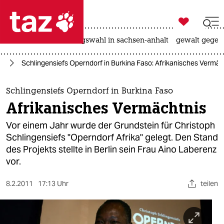

taz zahl ich
hitze
surfen
landtagswahl in sachsen-anhalt
gewalt gegen

taz zahl ich
te
Schlingensiefs Operndorf in Burkina Faso: Afrikanisches Vermäc
taz zahl ich
themen
Schlingensiefs Operndorf in Burkina Faso
Afrikanisches Vermächtnis
politik
Vor einem Jahr wurde der Grundstein für Christoph
öko
Schlingensiefs "Operndorf Afrika" gelegt. Den Stand
des Projekts stellte in Berlin sein Frau Aino Laberenz
gesellschaft
vor.
kultur
8.2.2011
17:13 Uhr
teilen
sport