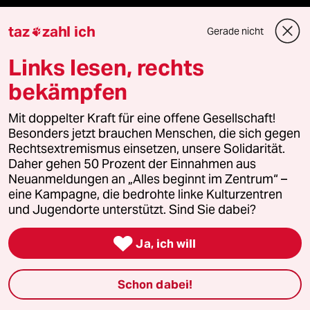
Folgen Sie uns
taz
zahl ich
Gerade nicht

Links lesen, rechts
Ressorts
bekämpfen
Mit doppelter Kraft für eine offene Gesellschaft!
Politik
Besonders jetzt brauchen Menschen, die sich gegen
Rechtsextremismus einsetzen, unsere Solidarität.
Öko
Daher gehen 50 Prozent der Einnahmen aus
Neuanmeldungen an „Alles beginnt im Zentrum“ –
eine Kampagne, die bedrohte linke Kulturzentren
Gesellschaft
und Jugendorte unterstützt. Sind Sie dabei?
Kultur

Ja, ich will
Sport
Schon dabei!
Berlin