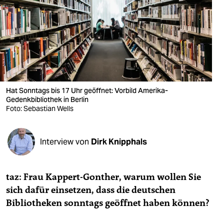
berlin
nord
wahrheit
verlag
verlag
Hat Sonntags bis 17 Uhr geöffnet: Vorbild Amerika-
Gedenkbibliothek in Berlin
veranstaltungen
Foto: Sebastian Wells
shop
Interview von
Dirk Knipphals
fragen & hilfe
unterstützen
taz: Frau Kappert-Gonther, warum wollen Sie
abo
sich dafür einsetzen, dass die deutschen
Bibliotheken sonntags geöffnet haben können?
genossenschaft