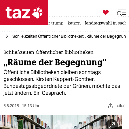

taz zahl ich
bergsteigen
usa unter trump
katzen
landtagswahl in sachs

taz zahl ich
ch
Schließzeiten Öffentlicher Bibliotheken: „Räume der Begegnung
taz zahl ich
themen
Schließzeiten Öffentlicher Bibliotheken
„Räume der Begegnung“
politik
Öffentliche Bibliotheken bleiben sonntags
öko
geschlossen. Kirsten Kappert-Gonther,
Bundestagsabgeordnete der Grünen, möchte das
gesellschaft
jetzt ändern. Ein Gespräch.
kultur
6.5.2018
15:13 Uhr
teilen
sport